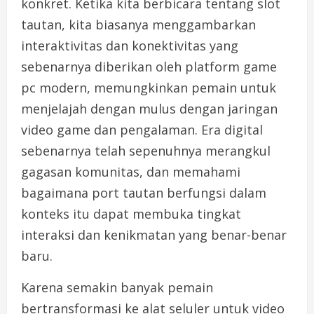
konkret. Ketika kita berbicara tentang slot
tautan, kita biasanya menggambarkan
interaktivitas dan konektivitas yang
sebenarnya diberikan oleh platform game
pc modern, memungkinkan pemain untuk
menjelajah dengan mulus dengan jaringan
video game dan pengalaman. Era digital
sebenarnya telah sepenuhnya merangkul
gagasan komunitas, dan memahami
bagaimana port tautan berfungsi dalam
konteks itu dapat membuka tingkat
interaksi dan kenikmatan yang benar-benar
baru.
Karena semakin banyak pemain
bertransformasi ke alat seluler untuk video