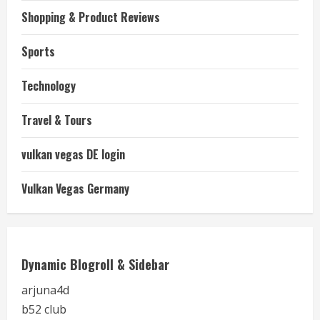
Shopping & Product Reviews
Sports
Technology
Travel & Tours
vulkan vegas DE login
Vulkan Vegas Germany
Dynamic Blogroll & Sidebar
arjuna4d
b52 club