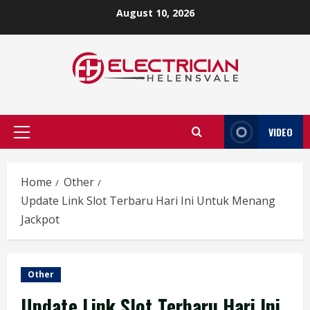
Skip
August 10, 2026
to
content
VIDEO
Primary
Menu
Home
Other
Update Link Slot Terbaru Hari Ini Untuk Menang
Jackpot
Other
Update Link Slot Terbaru Hari Ini