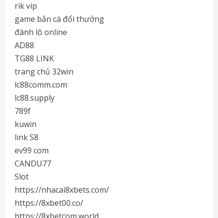
rik vip
game bắn cá đổi thưởng
đánh lô online
AD88
TG88 LINK
trang chủ 32win
lc88comm.com
lc88.supply
789f
kuwin
link S8
ev99 com
CANDU77
Slot
https://nhacai8xbets.com/
https://8xbet00.co/
https://8xbetcom.world