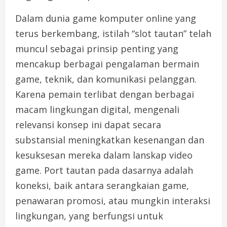
Dalam dunia game komputer online yang
terus berkembang, istilah “slot tautan” telah
muncul sebagai prinsip penting yang
mencakup berbagai pengalaman bermain
game, teknik, dan komunikasi pelanggan.
Karena pemain terlibat dengan berbagai
macam lingkungan digital, mengenali
relevansi konsep ini dapat secara
substansial meningkatkan kesenangan dan
kesuksesan mereka dalam lanskap video
game. Port tautan pada dasarnya adalah
koneksi, baik antara serangkaian game,
penawaran promosi, atau mungkin interaksi
lingkungan, yang berfungsi untuk