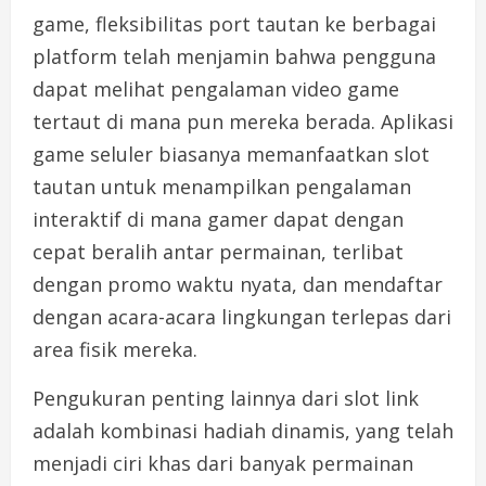
game, fleksibilitas port tautan ke berbagai
platform telah menjamin bahwa pengguna
dapat melihat pengalaman video game
tertaut di mana pun mereka berada. Aplikasi
game seluler biasanya memanfaatkan slot
tautan untuk menampilkan pengalaman
interaktif di mana gamer dapat dengan
cepat beralih antar permainan, terlibat
dengan promo waktu nyata, dan mendaftar
dengan acara-acara lingkungan terlepas dari
area fisik mereka.
Pengukuran penting lainnya dari slot link
adalah kombinasi hadiah dinamis, yang telah
menjadi ciri khas dari banyak permainan