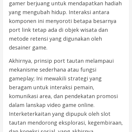
gamer berjuang untuk mendapatkan hadiah
yang mengubah hidup. Interaksi antara
komponen ini menyoroti betapa besarnya
port link tetap ada di objek wisata dan
metode retensi yang digunakan oleh
desainer game.
Akhirnya, prinsip port tautan melampaui
mekanisme sederhana atau fungsi
gameplay; Ini mewakili strategi yang
beragam untuk interaksi pemain,
komunikasi area, dan pendekatan promosi
dalam lanskap video game online.
Interketerkaitan yang dipupuk oleh slot
tautan mendorong eksplorasi, kegembiraan,
dan koneksi sosial, yang akhirnya