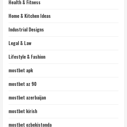
Health & Fitness
Home & Kitchen Ideas
Industrial Designs
Legal & Law
Lifestyle & Fashion
mostbet apk
mostbet az 90
mostbet azerbaijan
mostbet kirish
mostbet ozbekistonda