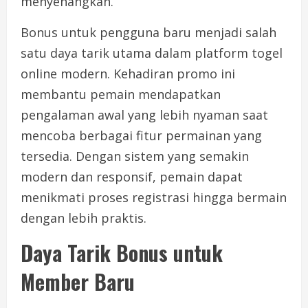
menyenangkan.
Bonus untuk pengguna baru menjadi salah
satu daya tarik utama dalam platform togel
online modern. Kehadiran promo ini
membantu pemain mendapatkan
pengalaman awal yang lebih nyaman saat
mencoba berbagai fitur permainan yang
tersedia. Dengan sistem yang semakin
modern dan responsif, pemain dapat
menikmati proses registrasi hingga bermain
dengan lebih praktis.
Daya Tarik Bonus untuk
Member Baru