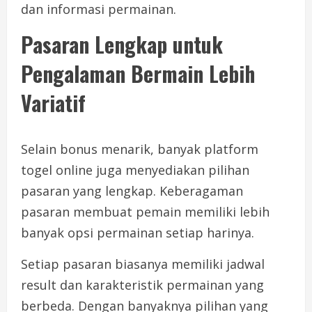
dan informasi permainan.
Pasaran Lengkap untuk
Pengalaman Bermain Lebih
Variatif
Selain bonus menarik, banyak platform
togel online juga menyediakan pilihan
pasaran yang lengkap. Keberagaman
pasaran membuat pemain memiliki lebih
banyak opsi permainan setiap harinya.
Setiap pasaran biasanya memiliki jadwal
result dan karakteristik permainan yang
berbeda. Dengan banyaknya pilihan yang