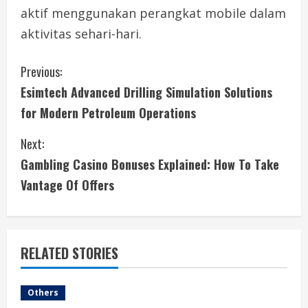
aktif menggunakan perangkat mobile dalam
aktivitas sehari-hari.
C
Previous:
Esimtech Advanced Drilling Simulation Solutions
o
for Modern Petroleum Operations
n
Next:
t
Gambling Casino Bonuses Explained: How To Take
i
Vantage Of Offers
n
u
RELATED STORIES
e
Others
R