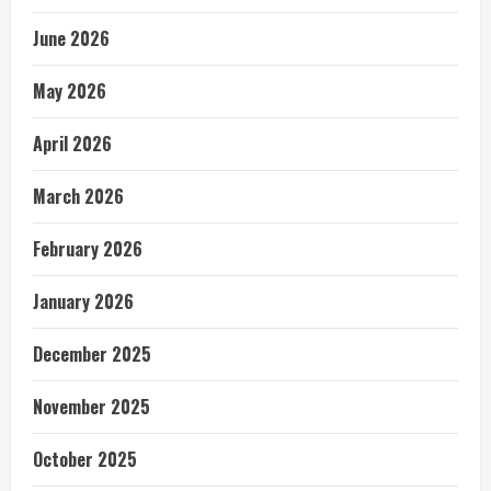
June 2026
May 2026
April 2026
March 2026
February 2026
January 2026
December 2025
November 2025
October 2025