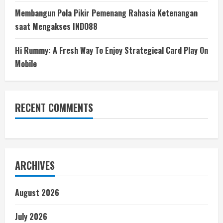
Membangun Pola Pikir Pemenang Rahasia Ketenangan
saat Mengakses INDO88
Hi Rummy: A Fresh Way To Enjoy Strategical Card Play On
Mobile
RECENT COMMENTS
ARCHIVES
August 2026
July 2026