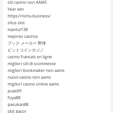
siti casino non AAMS
Year win
https://nohu.business/
situs slot
mantul138
mejores casinos
ブック メーカー 野球
ビットコインカジノ
casino francais en ligne
migliori siti di scommesse
migliori bookmaker non aams
nuovi casino non aams
migliori casino online aams
puas69
foya88
pasukan88
slot gacor