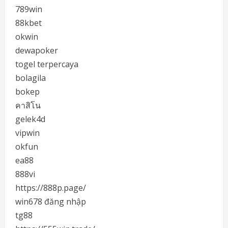
789win
88kbet
okwin
dewapoker
togel terpercaya
bolagila
bokep
คาสิโน
gelek4d
vipwin
okfun
ea88
888vi
https://888p.page/
win678 đăng nhập
tg88