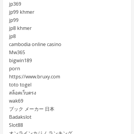
jp369
jp99 khmer
jp99
jp8 khmer
jp8
cambodia online casino
Mw365
bigwin189
porn
https://www.bruxy.com
toto togel
สล็อตเว็บตรง
wak69
ブック メーカー 日本
Badakslot
Slot88
オンラインカジノ ランキング