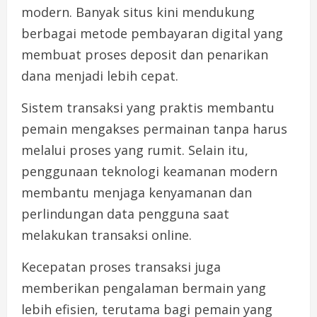
modern. Banyak situs kini mendukung
berbagai metode pembayaran digital yang
membuat proses deposit dan penarikan
dana menjadi lebih cepat.
Sistem transaksi yang praktis membantu
pemain mengakses permainan tanpa harus
melalui proses yang rumit. Selain itu,
penggunaan teknologi keamanan modern
membantu menjaga kenyamanan dan
perlindungan data pengguna saat
melakukan transaksi online.
Kecepatan proses transaksi juga
memberikan pengalaman bermain yang
lebih efisien, terutama bagi pemain yang