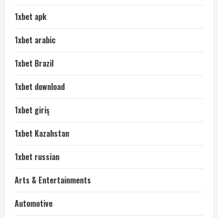
1xbet apk
1xbet arabic
1xbet Brazil
1xbet download
1xbet giriş
1xbet Kazahstan
1xbet russian
Arts & Entertainments
Automotive