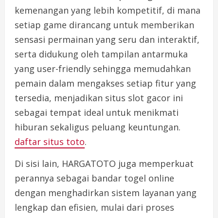
kemenangan yang lebih kompetitif, di mana
setiap game dirancang untuk memberikan
sensasi permainan yang seru dan interaktif,
serta didukung oleh tampilan antarmuka
yang user-friendly sehingga memudahkan
pemain dalam mengakses setiap fitur yang
tersedia, menjadikan situs slot gacor ini
sebagai tempat ideal untuk menikmati
hiburan sekaligus peluang keuntungan.
daftar situs toto
.
Di sisi lain, HARGATOTO juga memperkuat
perannya sebagai bandar togel online
dengan menghadirkan sistem layanan yang
lengkap dan efisien, mulai dari proses