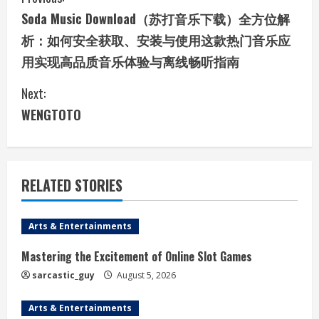
C
Soda Music Download（苏打音乐下载）全方位解
o
析：如何安全获取、安装与使用这款热门音乐应
n
用实现高品质音乐体验与离线畅听指南
t
Next:
i
WENGTOTO
n
u
RELATED STORIES
e
Arts & Entertainments
R
Mastering the Excitement of Online Slot Games
e
sarcastic_guy
August 5, 2026
a
Arts & Entertainments