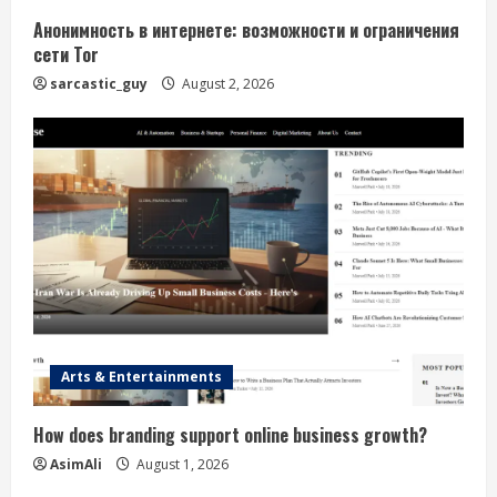
d
Анонимность в интернете: возможности и ограничения
i
сети Tor
sarcastic_guy
August 2, 2026
n
g
Arts & Entertainments
How does branding support online business growth?
AsimAli
August 1, 2026