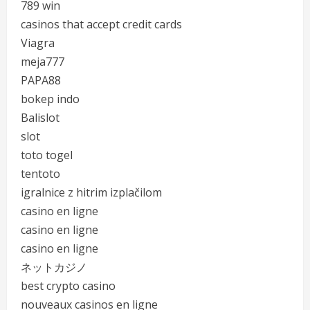
789 win
casinos that accept credit cards
Viagra
meja777
PAPA88
bokep indo
Balislot
slot
toto togel
tentoto
igralnice z hitrim izplačilom
casino en ligne
casino en ligne
casino en ligne
ネットカジノ
best crypto casino
nouveaux casinos en ligne