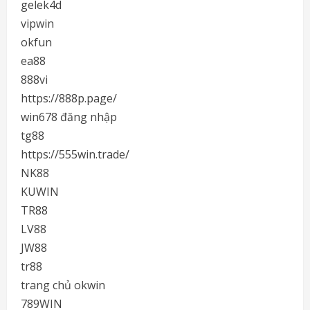
gelek4d
vipwin
okfun
ea88
888vi
https://888p.page/
win678 đăng nhập
tg88
https://555win.trade/
NK88
KUWIN
TR88
LV88
JW88
tr88
trang chủ okwin
789WIN