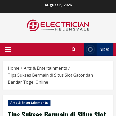
Skip
August 6, 2026
to
content
VIDEO
Primary
Menu
Home
Arts & Entertainments
Tips Sukses Bermain di Situs Slot Gacor dan
Bandar Togel Online
Arts & Entertainments
Tips Sukses Bermain di Situs Slot