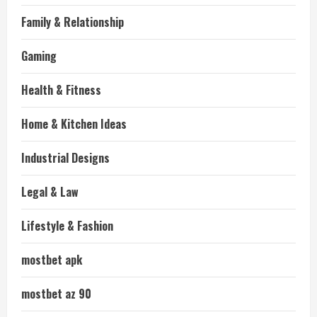
Family & Relationship
Gaming
Health & Fitness
Home & Kitchen Ideas
Industrial Designs
Legal & Law
Lifestyle & Fashion
mostbet apk
mostbet az 90