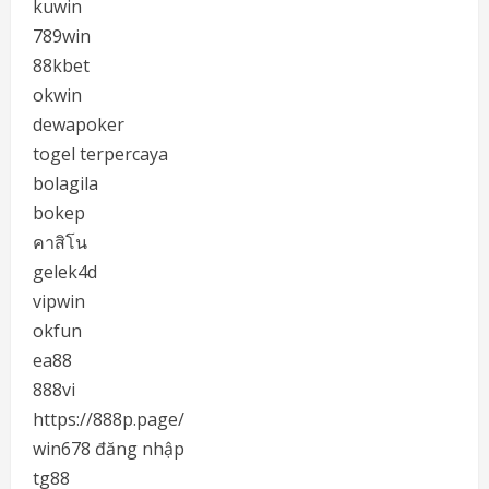
kuwin
789win
88kbet
okwin
dewapoker
togel terpercaya
bolagila
bokep
คาสิโน
gelek4d
vipwin
okfun
ea88
888vi
https://888p.page/
win678 đăng nhập
tg88