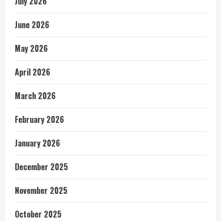
July 2026
June 2026
May 2026
April 2026
March 2026
February 2026
January 2026
December 2025
November 2025
October 2025