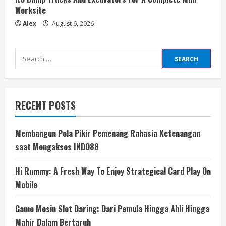
Worksite
Alex
August 6, 2026
Search
for:
RECENT POSTS
Membangun Pola Pikir Pemenang Rahasia Ketenangan
saat Mengakses INDO88
Hi Rummy: A Fresh Way To Enjoy Strategical Card Play On
Mobile
Game Mesin Slot Daring: Dari Pemula Hingga Ahli Hingga
Mahir Dalam Bertaruh