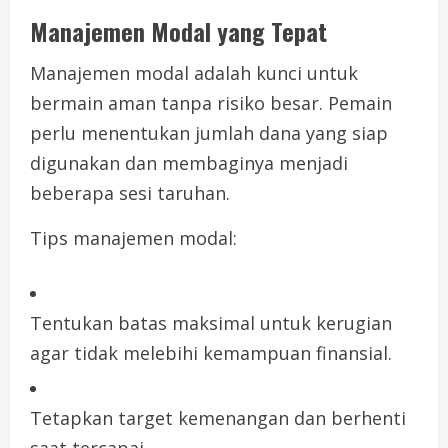
Manajemen Modal yang Tepat
Manajemen modal adalah kunci untuk
bermain aman tanpa risiko besar. Pemain
perlu menentukan jumlah dana yang siap
digunakan dan membaginya menjadi
beberapa sesi taruhan.
Tips manajemen modal:
Tentukan batas maksimal untuk kerugian
agar tidak melebihi kemampuan finansial.
Tetapkan target kemenangan dan berhenti