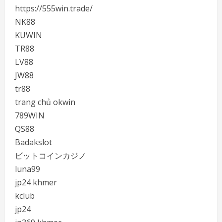
https://555win.trade/
NK88
KUWIN
TR88
LV88
JW88
tr88
trang chủ okwin
789WIN
QS88
Badakslot
ビットコインカジノ
luna99
jp24 khmer
kclub
jp24