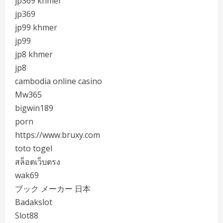
jp369 khmer
jp369
jp99 khmer
jp99
jp8 khmer
jp8
cambodia online casino
Mw365
bigwin189
porn
https://www.bruxy.com
toto togel
สล็อตเว็บตรง
wak69
ブック メーカー 日本
Badakslot
Slot88