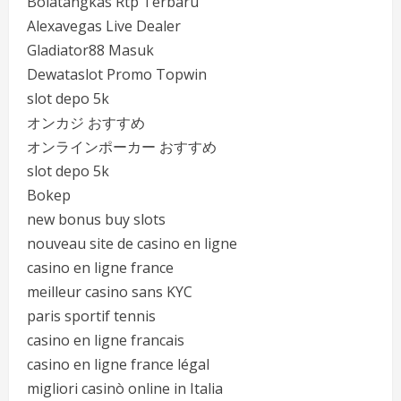
Bolatangkas Rtp Terbaru
Alexavegas Live Dealer
Gladiator88 Masuk
Dewataslot Promo Topwin
slot depo 5k
オンカジ おすすめ
オンラインポーカー おすすめ
slot depo 5k
Bokep
new bonus buy slots
nouveau site de casino en ligne
casino en ligne france
meilleur casino sans KYC
paris sportif tennis
casino en ligne francais
casino en ligne france légal
migliori casinò online in Italia