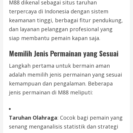
M88 dikenal sebagai situs taruhan
terpercaya di Indonesia dengan sistem
keamanan tinggi, berbagai fitur pendukung,
dan layanan pelanggan profesional yang
siap membantu pemain kapan saja.
Memilih Jenis Permainan yang Sesuai
Langkah pertama untuk bermain aman
adalah memilih jenis permainan yang sesuai
kemampuan dan pengalaman. Beberapa
jenis permainan di M88 meliputi:
Taruhan Olahraga
: Cocok bagi pemain yang
senang menganalisis statistik dan strategi