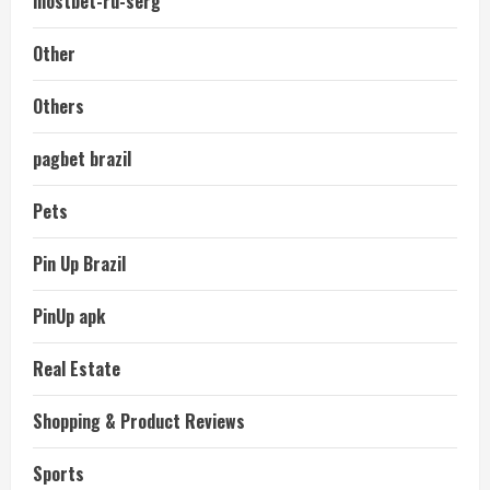
mostbet-ru-serg
Other
Others
pagbet brazil
Pets
Pin Up Brazil
PinUp apk
Real Estate
Shopping & Product Reviews
Sports