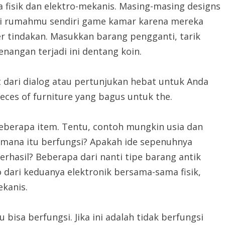
fisik dan elektro-mekanis. Masing-masing designs
i rumahmu sendiri game kamar karena mereka
 tindakan. Masukkan barang pengganti, tarik
nangan terjadi ini dentang koin.
t dari dialog atau pertunjukan hebat untuk Anda
eces of furniture yang bagus untuk the.
 beberapa item. Tentu, contoh mungkin usia dan
imana itu berfungsi? Apakah ide sepenuhnya
erhasil? Beberapa dari nanti tipe barang antik
dari keduanya elektronik bersama-sama fisik,
kanis.
 bisa berfungsi. Jika ini adalah tidak berfungsi