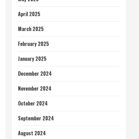
April 2025
March 2025
February 2025
January 2025
December 2024
November 2024
October 2024
September 2024
August 2024