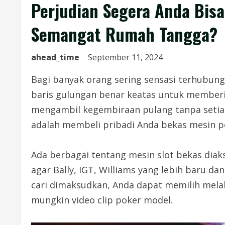
Perjudian Segera Anda Bisa
Semangat Rumah Tangga?
ahead_time
September 11, 2024
Bagi banyak orang sering sensasi terhubung
baris gulungan benar keatas untuk memb
mengambil kegembiraan pulang tanpa setiap
adalah membeli pribadi Anda bekas mesin po
Ada berbagai tentang mesin slot bekas diaks
agar Bally, IGT, Williams yang lebih baru 
cari dimaksudkan, Anda dapat memilih mela
mungkin video clip poker model.