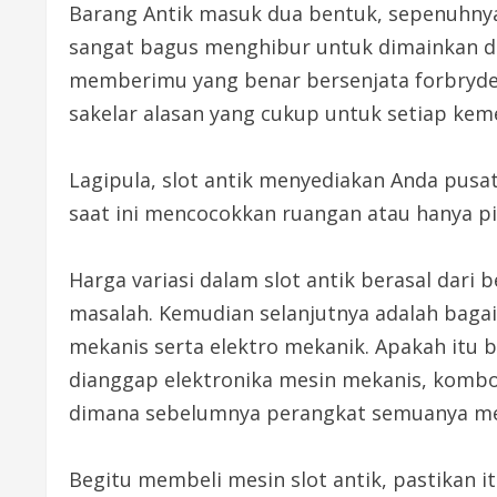
Barang Antik masuk dua bentuk, sepenuhnya 
sangat bagus menghibur untuk dimainkan d
memberimu yang benar bersenjata forbryder
sakelar alasan yang cukup untuk setiap keme
Lagipula, slot antik menyediakan Anda pusa
saat ini mencocokkan ruangan atau hanya pi
Harga variasi dalam slot antik berasal dari
masalah. Kemudian selanjutnya adalah baga
mekanis serta elektro mekanik. Apakah itu b
dianggap elektronika mesin mekanis, kombo 
dimana sebelumnya perangkat semuanya me
Begitu membeli mesin slot antik, pastikan itu