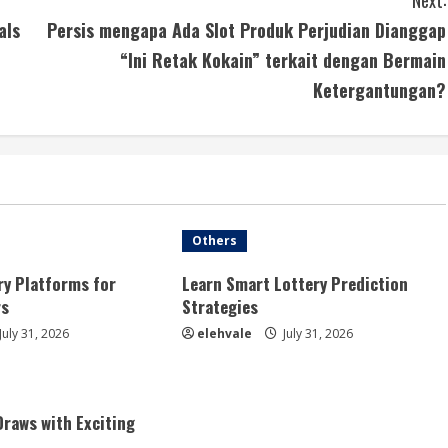
Next:
als
Persis mengapa Ada Slot Produk Perjudian Dianggap
“Ini Retak Kokain” terkait dengan Bermain
Ketergantungan?
Others
ry Platforms for
Learn Smart Lottery Prediction
rs
Strategies
July 31, 2026
elehvale
July 31, 2026
Draws with Exciting