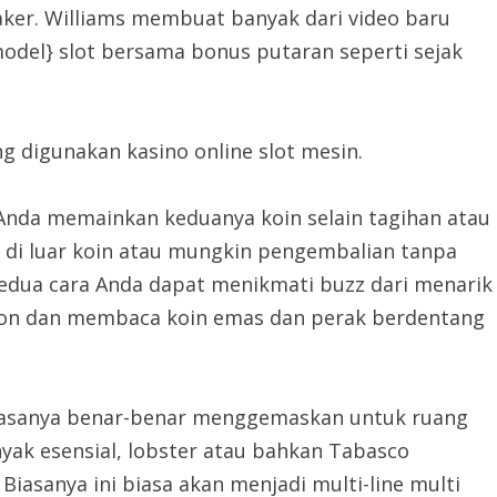
Maker. Williams membuat banyak dari video baru
odel} slot bersama bonus putaran seperti sejak
 digunakan kasino online slot mesin.
Anda memainkan keduanya koin selain tagihan atau
 di luar koin atau mungkin pengembalian tanpa
Kedua cara Anda dapat menikmati buzz dari menarik
ton dan membaca koin emas dan perak berdentang
biasanya benar-benar menggemaskan untuk ruang
yak esensial, lobster atau bahkan Tabasco
Biasanya ini biasa akan menjadi multi-line multi