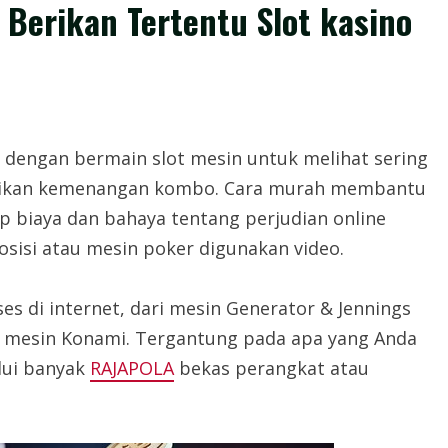
 Berikan Tertentu Slot kasino
 dengan bermain slot mesin untuk melihat sering
erikan kemenangan kombo. Cara murah membantu
 biaya dan bahaya tentang perjudian online
sisi atau mesin poker digunakan video.
es di internet, dari mesin Generator & Jennings
dan mesin Konami. Tergantung pada apa yang Anda
lui banyak
RAJAPOLA
bekas perangkat atau