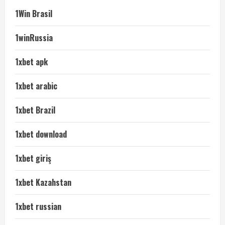
1Win Brasil
1winRussia
1xbet apk
1xbet arabic
1xbet Brazil
1xbet download
1xbet giriş
1xbet Kazahstan
1xbet russian