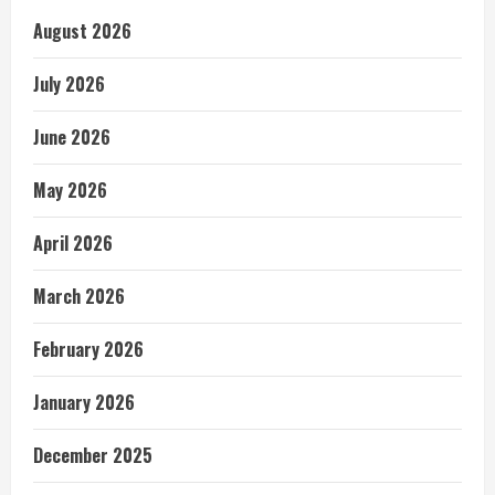
August 2026
July 2026
June 2026
May 2026
April 2026
March 2026
February 2026
January 2026
December 2025