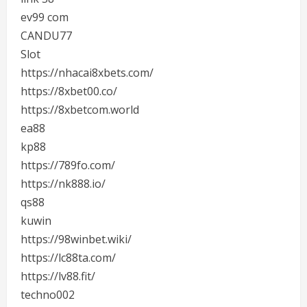
ev99 com
CANDU77
Slot
https://nhacai8xbets.com/
https://8xbet00.co/
https://8xbetcom.world
ea88
kp88
https://789fo.com/
https://nk888.io/
qs88
kuwin
https://98winbet.wiki/
https://lc88ta.com/
https://lv88.fit/
techno002