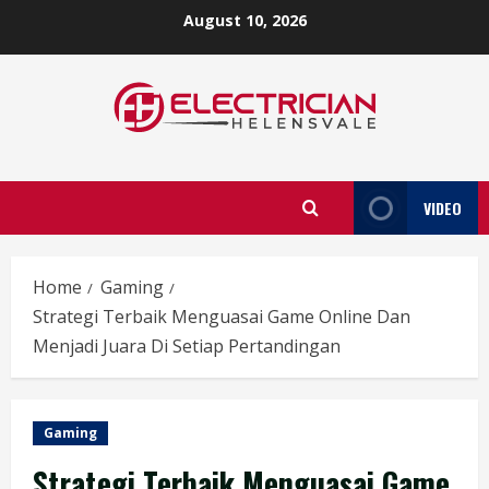
Skip
August 10, 2026
to
content
VIDEO
Home
Gaming
Strategi Terbaik Menguasai Game Online Dan
Menjadi Juara Di Setiap Pertandingan
Gaming
Strategi Terbaik Menguasai Game