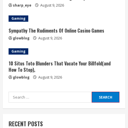
sharp_eye
August 9, 2026
Gaming
Sympathy The Rudiments Of Online Casino Games
glowblog
August 9, 2026
Gaming
10 Situs Toto Blunders That Vacate Your Billfold(and
How To Stop),
glowblog
August 9, 2026
Search
for:
RECENT POSTS