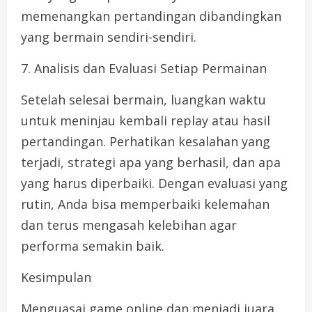
memenangkan pertandingan dibandingkan
yang bermain sendiri-sendiri.
7. Analisis dan Evaluasi Setiap Permainan
Setelah selesai bermain, luangkan waktu
untuk meninjau kembali replay atau hasil
pertandingan. Perhatikan kesalahan yang
terjadi, strategi apa yang berhasil, dan apa
yang harus diperbaiki. Dengan evaluasi yang
rutin, Anda bisa memperbaiki kelemahan
dan terus mengasah kelebihan agar
performa semakin baik.
Kesimpulan
Menguasai game online dan menjadi juara