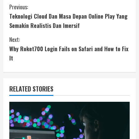
C
Previous:
Teknologi Cloud Dan Masa Depan Online Play Yang
o
Semakin Realistis Dan Imersif
n
Next:
t
Why Roket700 Login Fails on Safari and How to Fix
i
It
n
u
RELATED STORIES
e
R
e
a