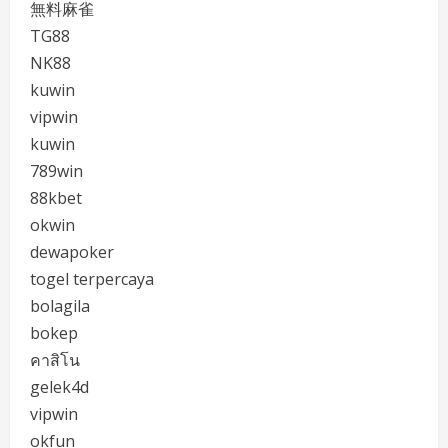
無料麻雀
TG88
NK88
kuwin
vipwin
kuwin
789win
88kbet
okwin
dewapoker
togel terpercaya
bolagila
bokep
คาสิโน
gelek4d
vipwin
okfun