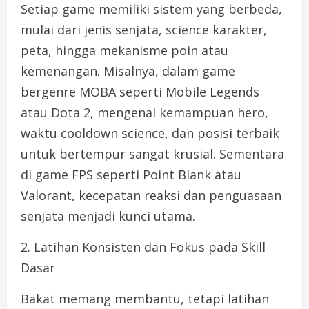
Setiap game memiliki sistem yang berbeda,
mulai dari jenis senjata, science karakter,
peta, hingga mekanisme poin atau
kemenangan. Misalnya, dalam game
bergenre MOBA seperti Mobile Legends
atau Dota 2, mengenal kemampuan hero,
waktu cooldown science, dan posisi terbaik
untuk bertempur sangat krusial. Sementara
di game FPS seperti Point Blank atau
Valorant, kecepatan reaksi dan penguasaan
senjata menjadi kunci utama.
2. Latihan Konsisten dan Fokus pada Skill
Dasar
Bakat memang membantu, tetapi latihan