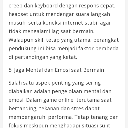
creep dan keyboard dengan respons cepat,
headset untuk mendengar suara langkah
musuh, serta koneksi internet stabil agar
tidak mengalami lag saat bermain.
Walaupun skill tetap yang utama, perangkat
pendukung ini bisa menjadi faktor pembeda
di pertandingan yang ketat.
5. Jaga Mental dan Emosi saat Bermain
Salah satu aspek penting yang sering
diabaikan adalah pengelolaan mental dan
emosi. Dalam game online, terutama saat
bertanding, tekanan dan stres dapat
mempengaruhi performa. Tetap tenang dan
fokus meskipun menghadapi situasi sulit