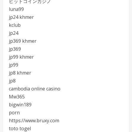
ビットコインカジノ
luna99
jp24 khmer
kclub
jp24
jp369 khmer
jp369
jp99 khmer
jp99
jp8 khmer
jp8
cambodia online casino
Mw365
bigwin189
porn
https://www.bruxy.com
toto togel