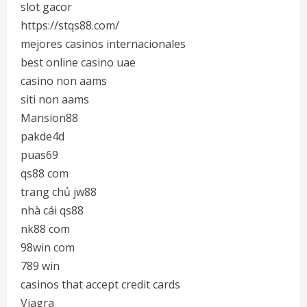
slot gacor
https://stqs88.com/
mejores casinos internacionales
best online casino uae
casino non aams
siti non aams
Mansion88
pakde4d
puas69
qs88 com
trang chủ jw88
nhà cái qs88
nk88 com
98win com
789 win
casinos that accept credit cards
Viagra