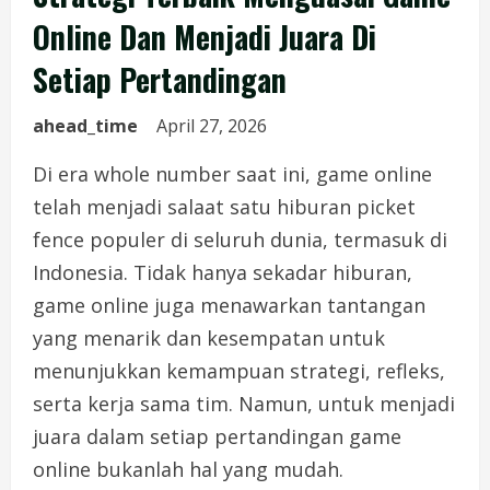
Online Dan Menjadi Juara Di
Setiap Pertandingan
ahead_time
April 27, 2026
Di era whole number saat ini, game online
telah menjadi salaat satu hiburan picket
fence populer di seluruh dunia, termasuk di
Indonesia. Tidak hanya sekadar hiburan,
game online juga menawarkan tantangan
yang menarik dan kesempatan untuk
menunjukkan kemampuan strategi, refleks,
serta kerja sama tim. Namun, untuk menjadi
juara dalam setiap pertandingan game
online bukanlah hal yang mudah.