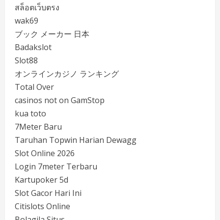
สล็อตเว็บตรง
wak69
ブック メーカー 日本
Badakslot
Slot88
オンラインカジノ ランキング
Total Over
casinos not on GamStop
kua toto
7Meter Baru
Taruhan Topwin Harian Dewagg
Slot Online 2026
Login 7meter Terbaru
Kartupoker 5d
Slot Gacor Hari Ini
Citislots Online
Bolagila Situs