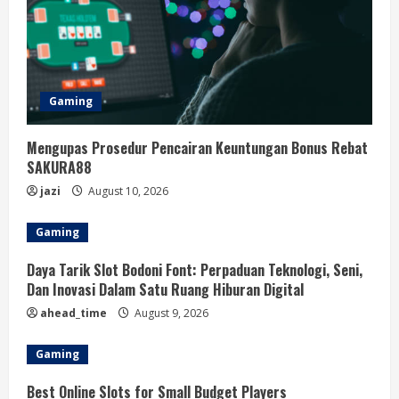
d
i
n
Gaming
g
Mengupas Prosedur Pencairan Keuntungan Bonus Rebat
SAKURA88
jazi
August 10, 2026
Gaming
Daya Tarik Slot Bodoni Font: Perpaduan Teknologi, Seni,
Dan Inovasi Dalam Satu Ruang Hiburan Digital
ahead_time
August 9, 2026
Gaming
Best Online Slots for Small Budget Players