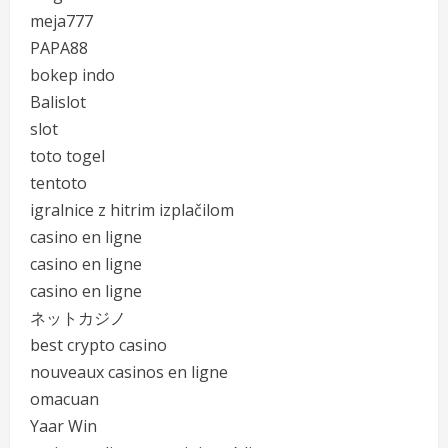
meja777
PAPA88
bokep indo
Balislot
slot
toto togel
tentoto
igralnice z hitrim izplačilom
casino en ligne
casino en ligne
casino en ligne
ネットカジノ
best crypto casino
nouveaux casinos en ligne
omacuan
Yaar Win