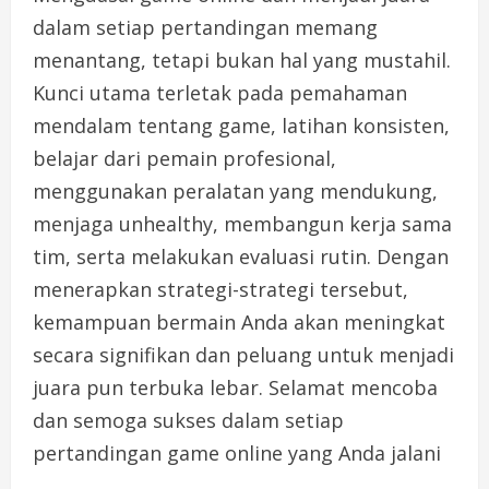
dalam setiap pertandingan memang
menantang, tetapi bukan hal yang mustahil.
Kunci utama terletak pada pemahaman
mendalam tentang game, latihan konsisten,
belajar dari pemain profesional,
menggunakan peralatan yang mendukung,
menjaga unhealthy, membangun kerja sama
tim, serta melakukan evaluasi rutin. Dengan
menerapkan strategi-strategi tersebut,
kemampuan bermain Anda akan meningkat
secara signifikan dan peluang untuk menjadi
juara pun terbuka lebar. Selamat mencoba
dan semoga sukses dalam setiap
pertandingan game online yang Anda jalani