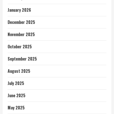
January 2026
December 2025
November 2025
October 2025
September 2025
August 2025
July 2025
June 2025
May 2025