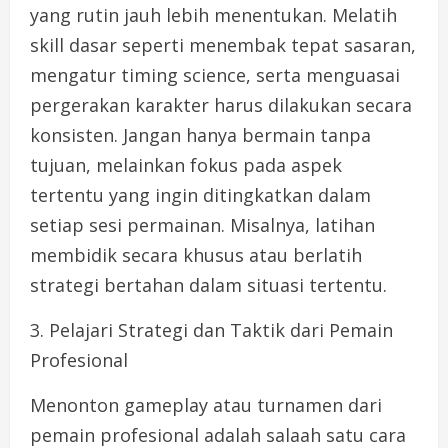
yang rutin jauh lebih menentukan. Melatih
skill dasar seperti menembak tepat sasaran,
mengatur timing science, serta menguasai
pergerakan karakter harus dilakukan secara
konsisten. Jangan hanya bermain tanpa
tujuan, melainkan fokus pada aspek
tertentu yang ingin ditingkatkan dalam
setiap sesi permainan. Misalnya, latihan
membidik secara khusus atau berlatih
strategi bertahan dalam situasi tertentu.
3. Pelajari Strategi dan Taktik dari Pemain
Profesional
Menonton gameplay atau turnamen dari
pemain profesional adalah salaah satu cara