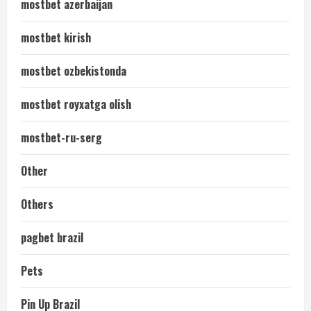
mostbet azerbaijan
mostbet kirish
mostbet ozbekistonda
mostbet royxatga olish
mostbet-ru-serg
Other
Others
pagbet brazil
Pets
Pin Up Brazil