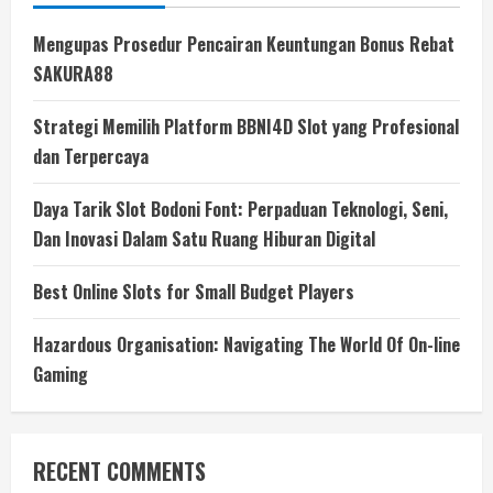
Mengupas Prosedur Pencairan Keuntungan Bonus Rebat
SAKURA88
Strategi Memilih Platform BBNI4D Slot yang Profesional
dan Terpercaya
Daya Tarik Slot Bodoni Font: Perpaduan Teknologi, Seni,
Dan Inovasi Dalam Satu Ruang Hiburan Digital
Best Online Slots for Small Budget Players
Hazardous Organisation: Navigating The World Of On-line
Gaming
RECENT COMMENTS