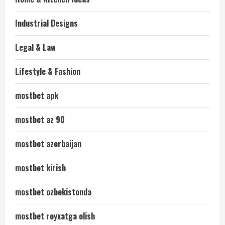
Industrial Designs
Legal & Law
Lifestyle & Fashion
mostbet apk
mostbet az 90
mostbet azerbaijan
mostbet kirish
mostbet ozbekistonda
mostbet royxatga olish