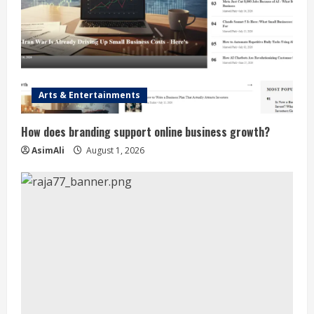
Arts & Entertainments
How does branding support online business growth?
AsimAli
August 1, 2026