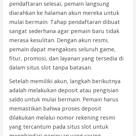
pendaftaran selesai, pemain langsung
diarahkan ke halaman akun mereka untuk
mulai bermain. Tahap pendaftaran dibuat
sangat sederhana agar pemain baru tidak
merasa kesulitan. Dengan akun resmi,
pemain dapat mengakses seluruh game,
fitur, promosi, dan layanan yang tersedia di
dalam situs slot tanpa batasan.
Setelah memiliki akun, langkah berikutnya
adalah melakukan deposit atau pengisian
saldo untuk mulai bermain. Pemain harus
memastikan bahwa proses deposit
dilakukan melalui nomor rekening resmi
yang tercantum pada situs slot untuk
menghindari penipuan yang sering