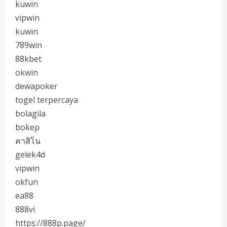
kuwin
vipwin
kuwin
789win
88kbet
okwin
dewapoker
togel terpercaya
bolagila
bokep
คาสิโน
gelek4d
vipwin
okfun
ea88
888vi
https://888p.page/