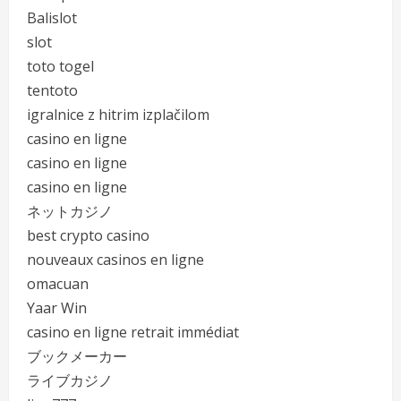
Balislot
slot
toto togel
tentoto
igralnice z hitrim izplačilom
casino en ligne
casino en ligne
casino en ligne
ネットカジノ
best crypto casino
nouveaux casinos en ligne
omacuan
Yaar Win
casino en ligne retrait immédiat
ブックメーカー
ライブカジノ