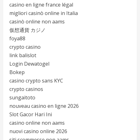
casino en ligne france légal
migliori casinò online in Italia
casinò online non aams
仮想通貨 カジノ
foya88
crypto casino
link balislot
Login Dewatogel
Bokep
casino crypto sans KYC
crypto casinos
sungaitoto
nouveau casino en ligne 2026
Slot Gacor Hari Ini
casino online non aams
nuovi casino online 2026
siti scommesse non aams