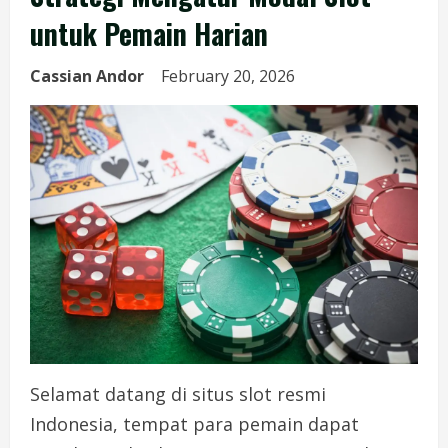
untuk Pemain Harian
Cassian Andor
February 20, 2026
Selamat datang di situs slot resmi
Indonesia, tempat para pemain dapat