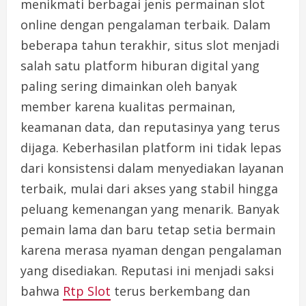
menikmati berbagai jenis permainan slot
online dengan pengalaman terbaik. Dalam
beberapa tahun terakhir, situs slot menjadi
salah satu platform hiburan digital yang
paling sering dimainkan oleh banyak
member karena kualitas permainan,
keamanan data, dan reputasinya yang terus
dijaga. Keberhasilan platform ini tidak lepas
dari konsistensi dalam menyediakan layanan
terbaik, mulai dari akses yang stabil hingga
peluang kemenangan yang menarik. Banyak
pemain lama dan baru tetap setia bermain
karena merasa nyaman dengan pengalaman
yang disediakan. Reputasi ini menjadi saksi
bahwa
Rtp Slot
terus berkembang dan