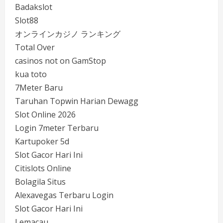
Badakslot
Slot88
オンラインカジノ ランキング
Total Over
casinos not on GamStop
kua toto
7Meter Baru
Taruhan Topwin Harian Dewagg
Slot Online 2026
Login 7meter Terbaru
Kartupoker 5d
Slot Gacor Hari Ini
Citislots Online
Bolagila Situs
Alexavegas Terbaru Login
Slot Gacor Hari Ini
Lemacau