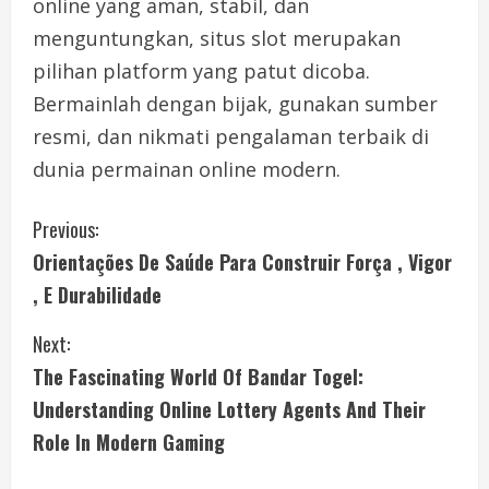
online yang aman, stabil, dan
menguntungkan, situs slot merupakan
pilihan platform yang patut dicoba.
Bermainlah dengan bijak, gunakan sumber
resmi, dan nikmati pengalaman terbaik di
dunia permainan online modern.
C
Previous:
Orientações De Saúde Para Construir Força , Vigor
o
, E Durabilidade
n
Next:
t
The Fascinating World Of Bandar Togel:
i
Understanding Online Lottery Agents And Their
Role In Modern Gaming
n