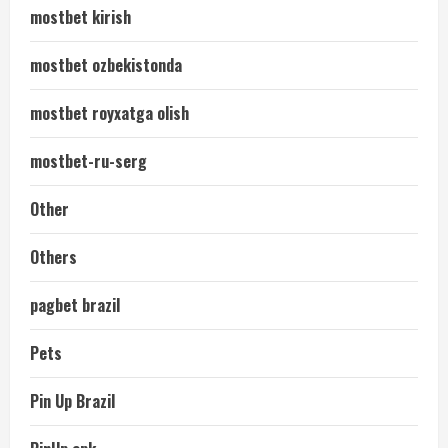
mostbet kirish
mostbet ozbekistonda
mostbet royxatga olish
mostbet-ru-serg
Other
Others
pagbet brazil
Pets
Pin Up Brazil