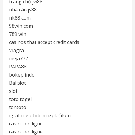
trang chủ jw88
nhà cái qs88
nk88 com
98win com
789 win
casinos that accept credit cards
Viagra
meja777
PAPA88
bokep indo
Balislot
slot
toto togel
tentoto
igralnice z hitrim izplačilom
casino en ligne
casino en ligne