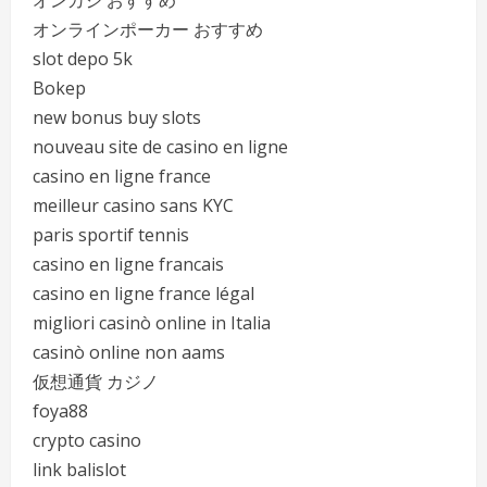
オンカジ おすすめ
オンラインポーカー おすすめ
slot depo 5k
Bokep
new bonus buy slots
nouveau site de casino en ligne
casino en ligne france
meilleur casino sans KYC
paris sportif tennis
casino en ligne francais
casino en ligne france légal
migliori casinò online in Italia
casinò online non aams
仮想通貨 カジノ
foya88
crypto casino
link balislot