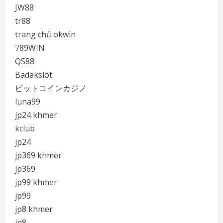
JW88
tr88
trang chủ okwin
789WIN
QS88
Badakslot
ビットコインカジノ
luna99
jp24 khmer
kclub
jp24
jp369 khmer
jp369
jp99 khmer
jp99
jp8 khmer
jp8