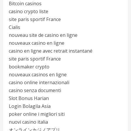
Bitcoin casinos
casino crypto liste
site paris sportif France
Cialis
nouveau site de casino en ligne
nouveaux casino en ligne
casino en ligne avec retrait instantané
site paris sportif France
bookmaker crypto
nouveaux casinos en ligne
casino online internazionali
casino senza documenti
Slot Bonus Harian
Login Bolagila Asia
poker online i migliori siti
nuovi casino italia
オンラインカジノアプリ