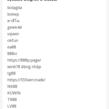
bolagila
bokep
คาสิโน
gelek4d
vipwin
okfun
ea88
888vi
https://888p.page/
win678 đăng nhập
tg88
https://555win.trade/
NK88
KUWIN
TR88
LV88