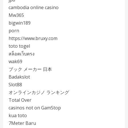
cambodia online casino
Mw365
bigwin189
porn
https://www.bruxy.com
toto togel
สล็อตเว็บตรง
wak69
ブック メーカー 日本
Badakslot
Slot88
オンラインカジノ ランキング
Total Over
casinos not on GamStop
kua toto
7Meter Baru