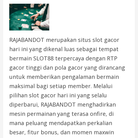
RAJABANDOT merupakan situs slot gacor
hari ini yang dikenal luas sebagai tempat
bermain SLOT88 terpercaya dengan RTP
gacor tinggi dan pola gacor yang dirancang
untuk memberikan pengalaman bermain
maksimal bagi setiap member. Melalui
pilihan slot gacor hari ini yang selalu
diperbarui, RAJABANDOT menghadirkan
mesin permainan yang terasa onfire, di
mana peluang mendapatkan perkalian
besar, fitur bonus, dan momen maxwin