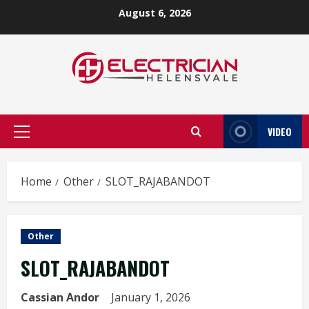
Skip
August 6, 2026
to
content
VIDEO
Primary
Menu
Home
Other
SLOT_RAJABANDOT
Other
SLOT_RAJABANDOT
Cassian Andor
January 1, 2026