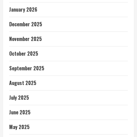
January 2026
December 2025
November 2025
October 2025
September 2025
August 2025
July 2025
June 2025
May 2025