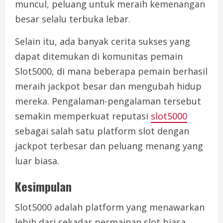
muncul, peluang untuk meraih kemenangan
besar selalu terbuka lebar.
Selain itu, ada banyak cerita sukses yang
dapat ditemukan di komunitas pemain
Slot5000, di mana beberapa pemain berhasil
meraih jackpot besar dan mengubah hidup
mereka. Pengalaman-pengalaman tersebut
semakin memperkuat reputasi
slot5000
sebagai salah satu platform slot dengan
jackpot terbesar dan peluang menang yang
luar biasa.
Kesimpulan
Slot5000 adalah platform yang menawarkan
lebih dari sekadar permainan slot biasa.