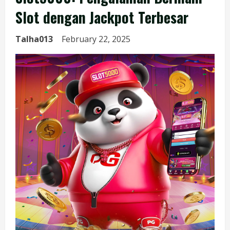
Slot dengan Jackpot Terbesar
Talha013
February 22, 2025