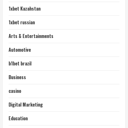
1xbet Kazahstan
1xbet russian
Arts & Entertainments
Automotive
b1bet brazil
Business
casino
Digital Marketing
Education