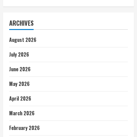
ARCHIVES
August 2026
July 2026
June 2026
May 2026
April 2026
March 2026
February 2026