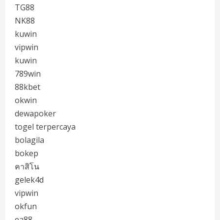
TG88
NK88
kuwin
vipwin
kuwin
789win
88kbet
okwin
dewapoker
togel terpercaya
bolagila
bokep
คาสิโน
gelek4d
vipwin
okfun
ea88