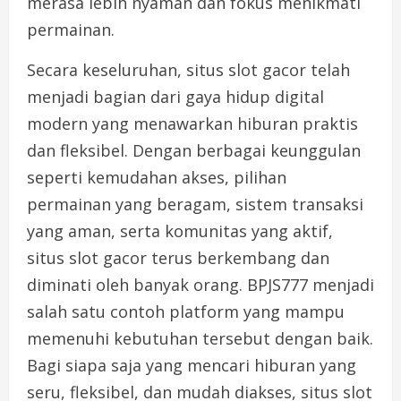
merasa lebih nyaman dan fokus menikmati
permainan.
Secara keseluruhan, situs slot gacor telah
menjadi bagian dari gaya hidup digital
modern yang menawarkan hiburan praktis
dan fleksibel. Dengan berbagai keunggulan
seperti kemudahan akses, pilihan
permainan yang beragam, sistem transaksi
yang aman, serta komunitas yang aktif,
situs slot gacor terus berkembang dan
diminati oleh banyak orang. BPJS777 menjadi
salah satu contoh platform yang mampu
memenuhi kebutuhan tersebut dengan baik.
Bagi siapa saja yang mencari hiburan yang
seru, fleksibel, dan mudah diakses, situs slot