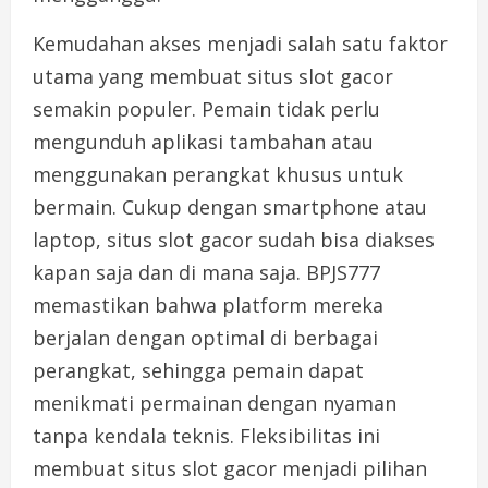
Kemudahan akses menjadi salah satu faktor
utama yang membuat situs slot gacor
semakin populer. Pemain tidak perlu
mengunduh aplikasi tambahan atau
menggunakan perangkat khusus untuk
bermain. Cukup dengan smartphone atau
laptop, situs slot gacor sudah bisa diakses
kapan saja dan di mana saja. BPJS777
memastikan bahwa platform mereka
berjalan dengan optimal di berbagai
perangkat, sehingga pemain dapat
menikmati permainan dengan nyaman
tanpa kendala teknis. Fleksibilitas ini
membuat situs slot gacor menjadi pilihan