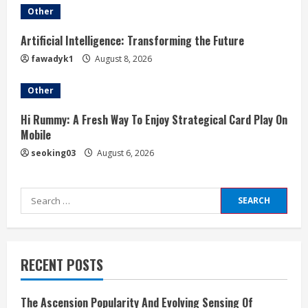
Other
Artificial Intelligence: Transforming the Future
fawadyk1
August 8, 2026
Other
Hi Rummy: A Fresh Way To Enjoy Strategical Card Play On
Mobile
seoking03
August 6, 2026
Search
for:
RECENT POSTS
The Ascension Popularity And Evolving Sensing Of