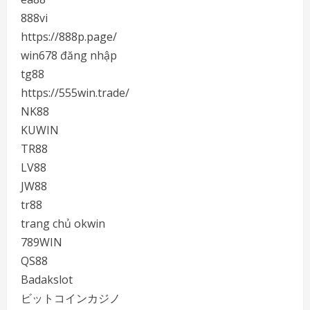
888vi
https://888p.page/
win678 đăng nhập
tg88
https://555win.trade/
NK88
KUWIN
TR88
LV88
JW88
tr88
trang chủ okwin
789WIN
QS88
Badakslot
ビットコインカジノ