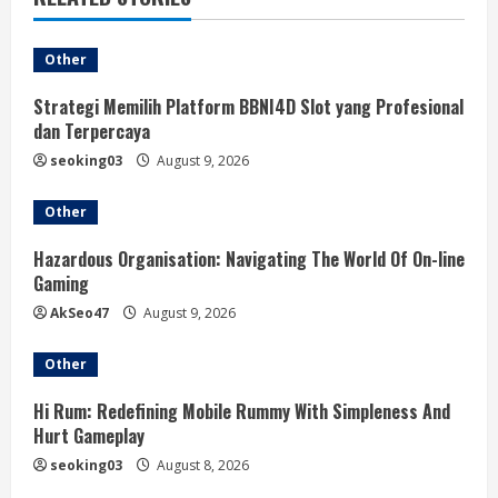
R
e
Other
a
Strategi Memilih Platform BBNI4D Slot yang Profesional
dan Terpercaya
d
seoking03
August 9, 2026
i
Other
n
Hazardous Organisation: Navigating The World Of On-line
g
Gaming
AkSeo47
August 9, 2026
Other
Hi Rum: Redefining Mobile Rummy With Simpleness And
Hurt Gameplay
seoking03
August 8, 2026