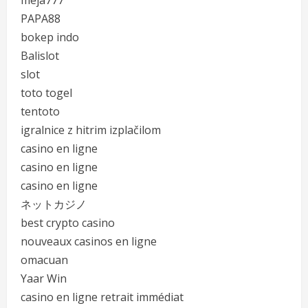
PAPA88
bokep indo
Balislot
slot
toto togel
tentoto
igralnice z hitrim izplačilom
casino en ligne
casino en ligne
casino en ligne
ネットカジノ
best crypto casino
nouveaux casinos en ligne
omacuan
Yaar Win
casino en ligne retrait immédiat