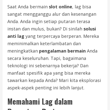
Saat Anda bermain
slot online
, lag bisa
sangat mengganggu alur dan kesenangan
Anda. Anda ingin setiap putaran terasa
instan dan mulus, bukan? Di sinilah
solusi
anti lag
yang terpercaya berperan. Mereka
meminimalkan keterlambatan dan
meningkatkan
pengalaman bermain
Anda
secara keseluruhan. Tapi, bagaimana
teknologi ini sebenarnya bekerja? Dan
manfaat spesifik apa yang bisa mereka
tawarkan kepada Anda? Mari kita eksplorasi
aspek-aspek penting ini lebih lanjut.
Memahami Lag dalam