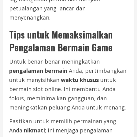
petualangan yang lancar dan
menyenangkan.
Tips untuk Memaksimalkan
Pengalaman Bermain Game
Untuk benar-benar meningkatkan
pengalaman bermain
Anda, pertimbangkan
untuk menyisihkan
waktu khusus
untuk
bermain slot online. Ini membantu Anda
fokus, meminimalkan gangguan, dan
meningkatkan peluang Anda untuk menang.
Pastikan untuk memilih permainan yang
Anda
nikmati
; ini menjaga pengalaman