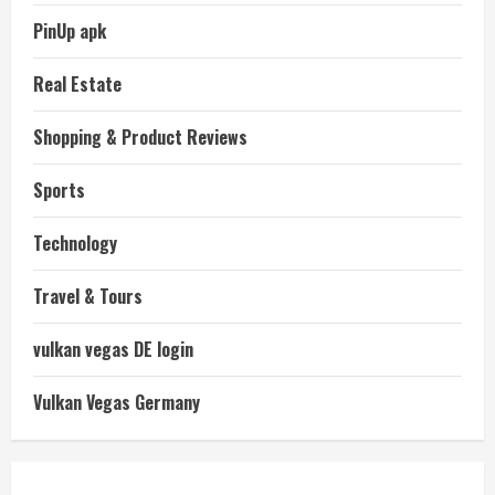
PinUp apk
Real Estate
Shopping & Product Reviews
Sports
Technology
Travel & Tours
vulkan vegas DE login
Vulkan Vegas Germany