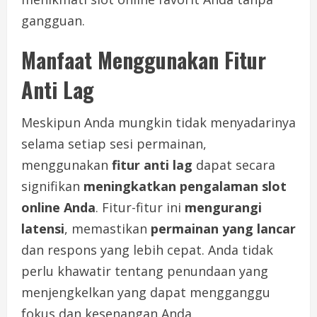
gangguan.
Manfaat Menggunakan Fitur
Anti Lag
Meskipun Anda mungkin tidak menyadarinya
selama setiap sesi permainan,
menggunakan
fitur anti lag
dapat secara
signifikan
meningkatkan pengalaman slot
online Anda
. Fitur-fitur ini
mengurangi
latensi
, memastikan
permainan yang lancar
dan respons yang lebih cepat. Anda tidak
perlu khawatir tentang penundaan yang
menjengkelkan yang dapat mengganggu
fokus dan kesenangan Anda.