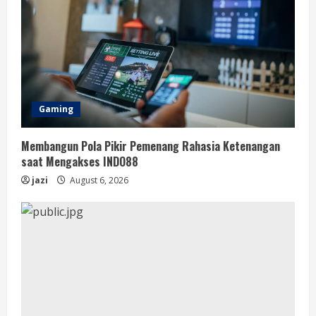
Gaming
Membangun Pola Pikir Pemenang Rahasia Ketenangan
saat Mengakses INDO88
jazi
August 6, 2026