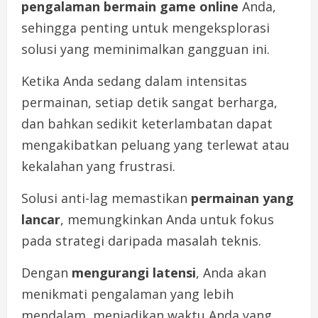
pengalaman bermain game online
Anda,
sehingga penting untuk mengeksplorasi
solusi yang meminimalkan gangguan ini.
Ketika Anda sedang dalam intensitas
permainan, setiap detik sangat berharga,
dan bahkan sedikit keterlambatan dapat
mengakibatkan peluang yang terlewat atau
kekalahan yang frustrasi.
Solusi anti-lag memastikan
permainan yang
lancar
, memungkinkan Anda untuk fokus
pada strategi daripada masalah teknis.
Dengan
mengurangi latensi
, Anda akan
menikmati pengalaman yang lebih
mendalam, menjadikan waktu Anda yang