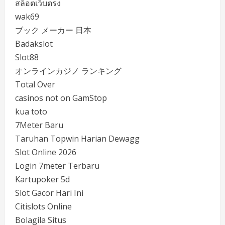
สล็อตเว็บตรง
wak69
ブック メーカー 日本
Badakslot
Slot88
オンラインカジノ ランキング
Total Over
casinos not on GamStop
kua toto
7Meter Baru
Taruhan Topwin Harian Dewagg
Slot Online 2026
Login 7meter Terbaru
Kartupoker 5d
Slot Gacor Hari Ini
Citislots Online
Bolagila Situs