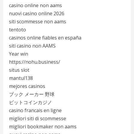
casino online non aams
nuovi casino online 2026
siti scommesse non aams
tentoto
casinos online fiables en españa
siti casino non AAMS
Year win
https://nohu.business/
situs slot
mantul138
mejores casinos
ブック メーカー 野球
ビットコインカジノ
casino francais en ligne
migliori siti di scommesse
migliori bookmaker non aams