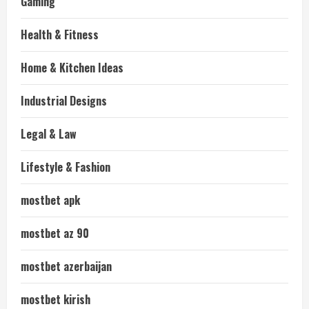
Gaming
Health & Fitness
Home & Kitchen Ideas
Industrial Designs
Legal & Law
Lifestyle & Fashion
mostbet apk
mostbet az 90
mostbet azerbaijan
mostbet kirish