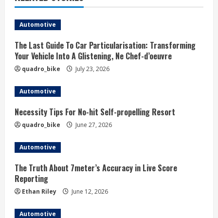
e
Automotive
R
The Last Guide To Car Particularisation: Transforming
e
Your Vehicle Into A Glistening, Ne Chef-d’oeuvre
a
quadro_bike
July 23, 2026
d
Automotive
i
Necessity Tips For No-hit Self-propelling Resort
quadro_bike
June 27, 2026
n
Automotive
g
The Truth About 7meter’s Accuracy in Live Score
Reporting
Ethan Riley
June 12, 2026
Automotive