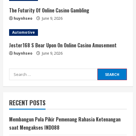
The Futurity Of Online Casino Gambling
huynhseo
June 9, 2026
Automotive
Jester168 S Bear Upon On Online Casino Amusement
huynhseo
June 9, 2026
Search
for:
RECENT POSTS
Membangun Pola Pikir Pemenang Rahasia Ketenangan
saat Mengakses INDO88