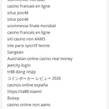
casino francais en ligne
situs pos4d
situs pos4d
scommesse finale mondiali
casino francais en ligne
siti casino non AAMS
site paris sportif tennis
Sangean
Australian online casino real money
jeetcity login
tr88 đăng nhập
コインポーカー レビュー 2026
casinos online españa
https://ta88.miami/
Bokep
casino online non aams