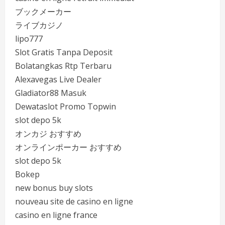
ブックメーカー
ライブカジノ
lipo777
Slot Gratis Tanpa Deposit
Bolatangkas Rtp Terbaru
Alexavegas Live Dealer
Gladiator88 Masuk
Dewataslot Promo Topwin
slot depo 5k
オンカジ おすすめ
オンラインポーカー おすすめ
slot depo 5k
Bokep
new bonus buy slots
nouveau site de casino en ligne
casino en ligne france