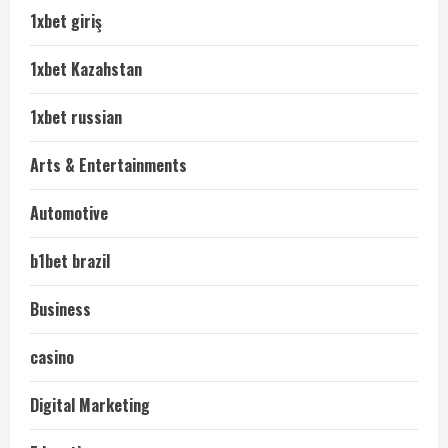
1xbet giriş
1xbet Kazahstan
1xbet russian
Arts & Entertainments
Automotive
b1bet brazil
Business
casino
Digital Marketing