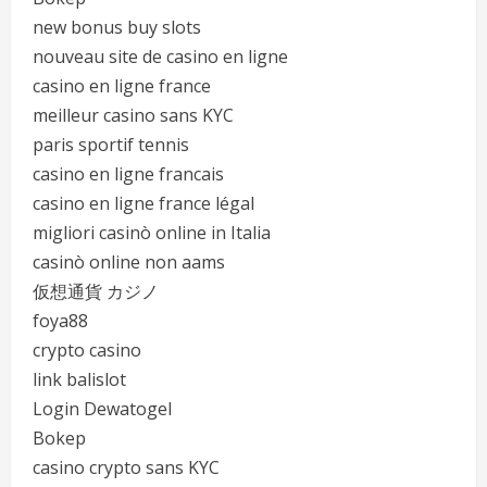
new bonus buy slots
nouveau site de casino en ligne
casino en ligne france
meilleur casino sans KYC
paris sportif tennis
casino en ligne francais
casino en ligne france légal
migliori casinò online in Italia
casinò online non aams
仮想通貨 カジノ
foya88
crypto casino
link balislot
Login Dewatogel
Bokep
casino crypto sans KYC