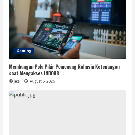
Gaming
Membangun Pola Pikir Pemenang Rahasia Ketenangan
saat Mengakses INDO88
jazi
August 6, 2026