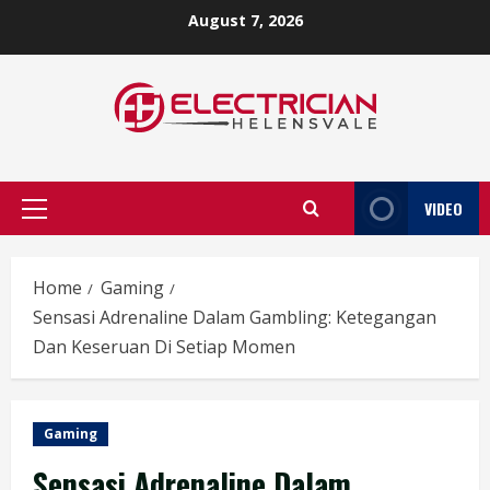
Skip
August 7, 2026
to
content
VIDEO
Primary
Menu
Home
Gaming
Sensasi Adrenaline Dalam Gambling: Ketegangan
Dan Keseruan Di Setiap Momen
Gaming
Sensasi Adrenaline Dalam