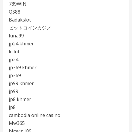
789WIN
QS88
Badakslot
ビットコインカジノ
luna99
jp24 khmer
kclub
jp24
jp369 khmer
jp369
jp99 khmer
jp99
jp8 khmer
jp8
cambodia online casino
Mw365
bigwin189