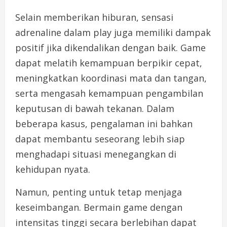
Selain memberikan hiburan, sensasi
adrenaline dalam play juga memiliki dampak
positif jika dikendalikan dengan baik. Game
dapat melatih kemampuan berpikir cepat,
meningkatkan koordinasi mata dan tangan,
serta mengasah kemampuan pengambilan
keputusan di bawah tekanan. Dalam
beberapa kasus, pengalaman ini bahkan
dapat membantu seseorang lebih siap
menghadapi situasi menegangkan di
kehidupan nyata.
Namun, penting untuk tetap menjaga
keseimbangan. Bermain game dengan
intensitas tinggi secara berlebihan dapat