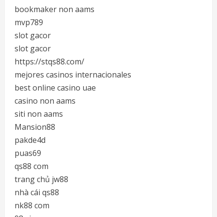
bookmaker non aams
mvp789
slot gacor
slot gacor
https://stqs88.com/
mejores casinos internacionales
best online casino uae
casino non aams
siti non aams
Mansion88
pakde4d
puas69
qs88 com
trang chủ jw88
nhà cái qs88
nk88 com