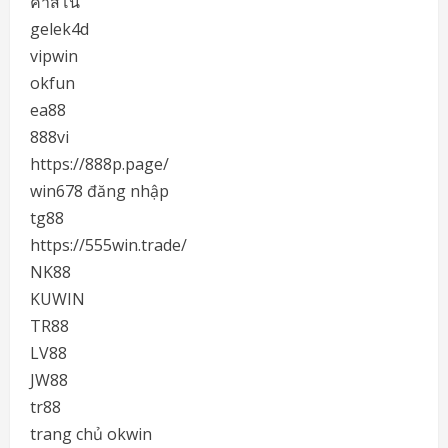
คาสิโน
gelek4d
vipwin
okfun
ea88
888vi
https://888p.page/
win678 đăng nhập
tg88
https://555win.trade/
NK88
KUWIN
TR88
LV88
JW88
tr88
trang chủ okwin