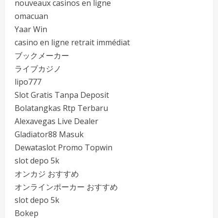
nouveaux casinos en ligne
omacuan
Yaar Win
casino en ligne retrait immédiat
ブックメーカー
ライブカジノ
lipo777
Slot Gratis Tanpa Deposit
Bolatangkas Rtp Terbaru
Alexavegas Live Dealer
Gladiator88 Masuk
Dewataslot Promo Topwin
slot depo 5k
オンカジ おすすめ
オンラインポーカー おすすめ
slot depo 5k
Bokep