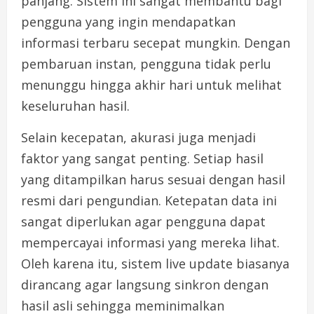
panjang. Sistem ini sangat membantu bagi
pengguna yang ingin mendapatkan
informasi terbaru secepat mungkin. Dengan
pembaruan instan, pengguna tidak perlu
menunggu hingga akhir hari untuk melihat
keseluruhan hasil.
Selain kecepatan, akurasi juga menjadi
faktor yang sangat penting. Setiap hasil
yang ditampilkan harus sesuai dengan hasil
resmi dari pengundian. Ketepatan data ini
sangat diperlukan agar pengguna dapat
mempercayai informasi yang mereka lihat.
Oleh karena itu, sistem live update biasanya
dirancang agar langsung sinkron dengan
hasil asli sehingga meminimalkan