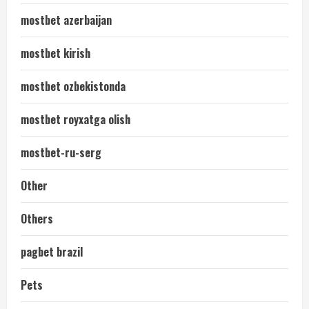
mostbet azerbaijan
mostbet kirish
mostbet ozbekistonda
mostbet royxatga olish
mostbet-ru-serg
Other
Others
pagbet brazil
Pets