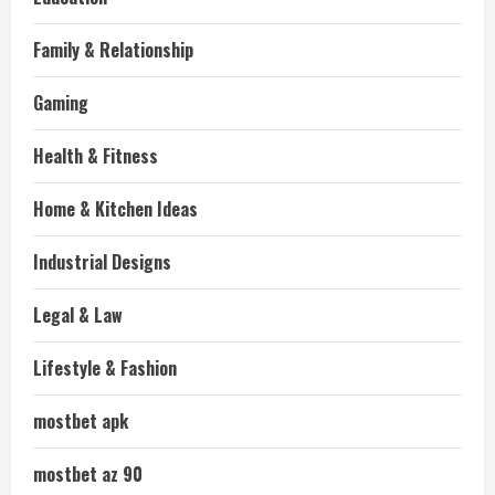
Family & Relationship
Gaming
Health & Fitness
Home & Kitchen Ideas
Industrial Designs
Legal & Law
Lifestyle & Fashion
mostbet apk
mostbet az 90