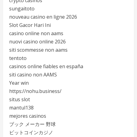
crypto casinos
sungaitoto
nouveau casino en ligne 2026
Slot Gacor Hari Ini
casino online non aams
nuovi casino online 2026
siti scommesse non aams
tentoto
casinos online fiables en españa
siti casino non AAMS
Year win
https://nohu.business/
situs slot
mantul138
mejores casinos
ブック メーカー 野球
ビットコインカジノ