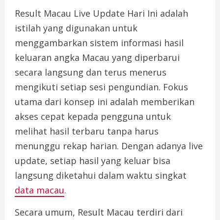
Result Macau Live Update Hari Ini adalah
istilah yang digunakan untuk
menggambarkan sistem informasi hasil
keluaran angka Macau yang diperbarui
secara langsung dan terus menerus
mengikuti setiap sesi pengundian. Fokus
utama dari konsep ini adalah memberikan
akses cepat kepada pengguna untuk
melihat hasil terbaru tanpa harus
menunggu rekap harian. Dengan adanya live
update, setiap hasil yang keluar bisa
langsung diketahui dalam waktu singkat
data macau
.
Secara umum, Result Macau terdiri dari