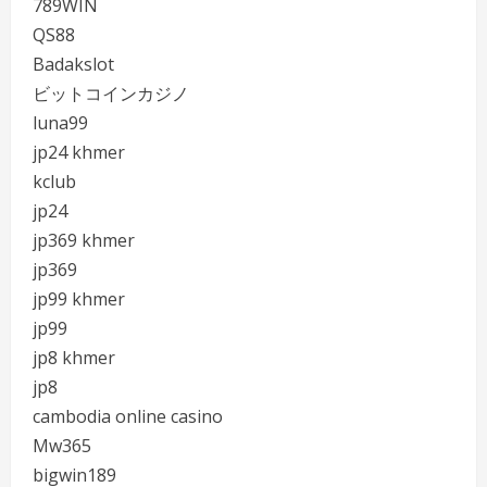
789WIN
QS88
Badakslot
ビットコインカジノ
luna99
jp24 khmer
kclub
jp24
jp369 khmer
jp369
jp99 khmer
jp99
jp8 khmer
jp8
cambodia online casino
Mw365
bigwin189