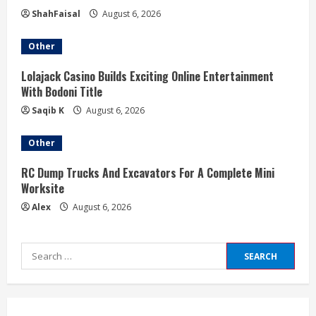
ShahFaisal
August 6, 2026
Other
Lolajack Casino Builds Exciting Online Entertainment
With Bodoni Title
Saqib K
August 6, 2026
Other
RC Dump Trucks And Excavators For A Complete Mini
Worksite
Alex
August 6, 2026
Search
for: