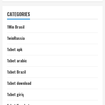
CATEGORIES
1Win Brasil
1winRussia
1xbet apk
1xbet arabic
1xbet Brazil
1xbet download
1xbet giriş