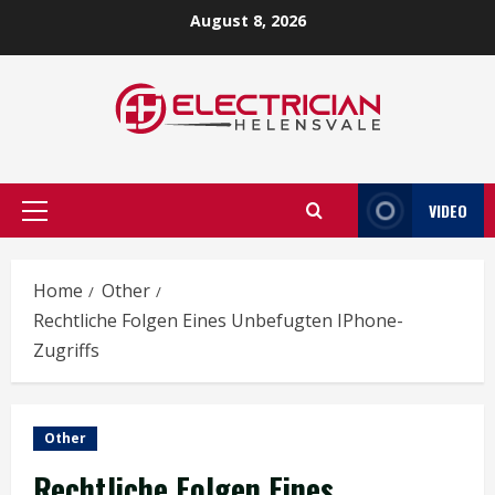
Skip
August 8, 2026
to
content
VIDEO
Primary
Menu
Home
Other
Rechtliche Folgen Eines Unbefugten IPhone-
Zugriffs
Other
Rechtliche Folgen Eines