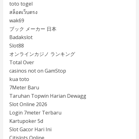
toto togel
สล็อตเว็บตรง
wak69
ブック メーカー 日本
Badakslot
Slot88
オンラインカジノ ランキング
Total Over
casinos not on GamStop
kua toto
7Meter Baru
Taruhan Topwin Harian Dewagg
Slot Online 2026
Login 7meter Terbaru
Kartupoker 5d
Slot Gacor Hari Ini
Citislots Online