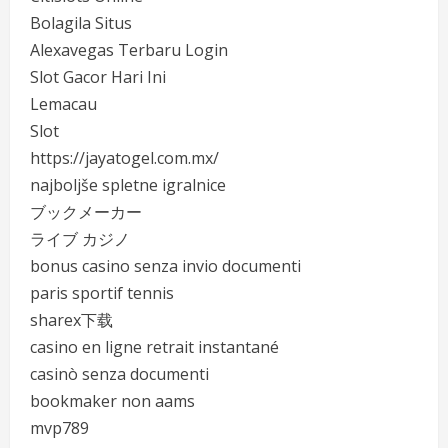
Bolagila Situs
Alexavegas Terbaru Login
Slot Gacor Hari Ini
Lemacau
Slot
https://jayatogel.com.mx/
najboljše spletne igralnice
ブックメーカー
ライブ カジノ
bonus casino senza invio documenti
paris sportif tennis
sharex下载
casino en ligne retrait instantané
casinò senza documenti
bookmaker non aams
mvp789