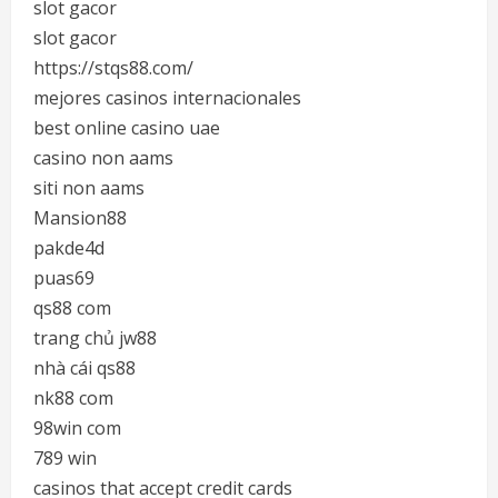
slot gacor
slot gacor
https://stqs88.com/
mejores casinos internacionales
best online casino uae
casino non aams
siti non aams
Mansion88
pakde4d
puas69
qs88 com
trang chủ jw88
nhà cái qs88
nk88 com
98win com
789 win
casinos that accept credit cards