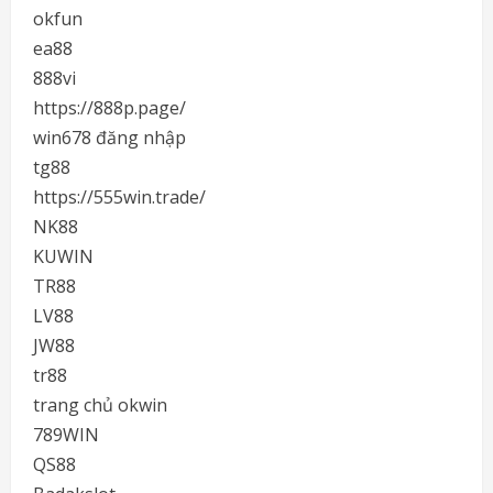
okfun
ea88
888vi
https://888p.page/
win678 đăng nhập
tg88
https://555win.trade/
NK88
KUWIN
TR88
LV88
JW88
tr88
trang chủ okwin
789WIN
QS88