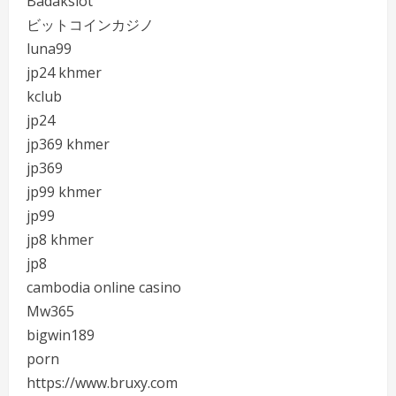
Badakslot
ビットコインカジノ
luna99
jp24 khmer
kclub
jp24
jp369 khmer
jp369
jp99 khmer
jp99
jp8 khmer
jp8
cambodia online casino
Mw365
bigwin189
porn
https://www.bruxy.com