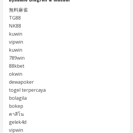
無料麻雀
TG88
NK88
kuwin
vipwin
kuwin
789win
88kbet
okwin
dewapoker
togel terpercaya
bolagila
bokep
คาสิโน
gelek4d
vipwin