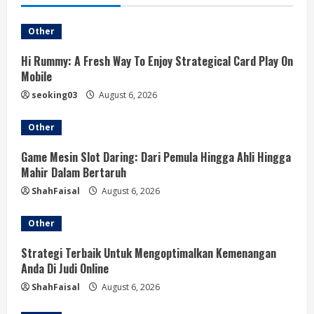
e
Other
R
Hi Rummy: A Fresh Way To Enjoy Strategical Card Play On
e
Mobile
a
seoking03
August 6, 2026
d
Other
i
Game Mesin Slot Daring: Dari Pemula Hingga Ahli Hingga
Mahir Dalam Bertaruh
n
ShahFaisal
August 6, 2026
g
Other
Strategi Terbaik Untuk Mengoptimalkan Kemenangan
Anda Di Judi Online
ShahFaisal
August 6, 2026