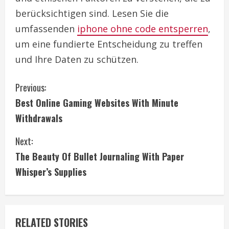
berücksichtigen sind. Lesen Sie die
umfassenden
iphone ohne code entsperren
,
um eine fundierte Entscheidung zu treffen
und Ihre Daten zu schützen.
C
Previous:
Best Online Gaming Websites With Minute
o
Withdrawals
n
Next:
t
The Beauty Of Bullet Journaling With Paper
i
Whisper’s Supplies
n
u
RELATED STORIES