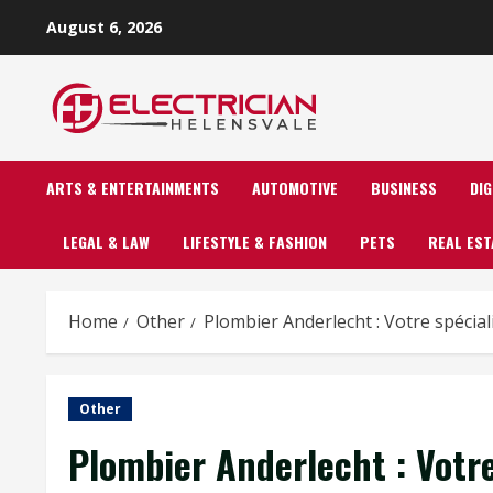
Skip
August 6, 2026
to
content
ARTS & ENTERTAINMENTS
AUTOMOTIVE
BUSINESS
DI
LEGAL & LAW
LIFESTYLE & FASHION
PETS
REAL EST
Home
Other
Plombier Anderlecht : Votre spécial
Other
Plombier Anderlecht : Votre