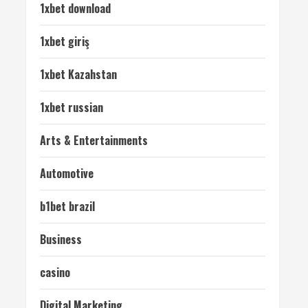
1xbet download
1xbet giriş
1xbet Kazahstan
1xbet russian
Arts & Entertainments
Automotive
b1bet brazil
Business
casino
Digital Marketing