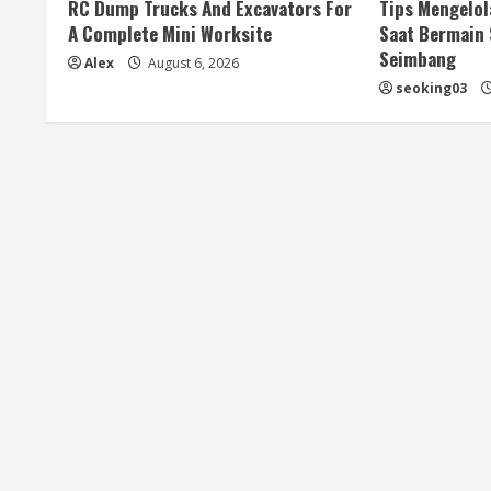
e
RC Dump Trucks And Excavators For
Tips Mengelol
A Complete Mini Worksite
Saat Bermain 
a
Seimbang
Alex
August 6, 2026
d
seoking03
i
n
g