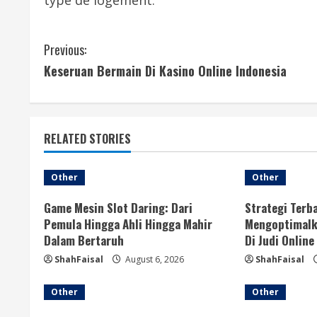
type de logement.
C
Previous:
Keseruan Bermain Di Kasino Online Indonesia
o
n
t
RELATED STORIES
i
Other
Other
n
Game Mesin Slot Daring: Dari
Strategi Terb
u
Pemula Hingga Ahli Hingga Mahir
Mengoptimalk
Dalam Bertaruh
Di Judi Online
e
ShahFaisal
August 6, 2026
ShahFaisal
R
Other
Other