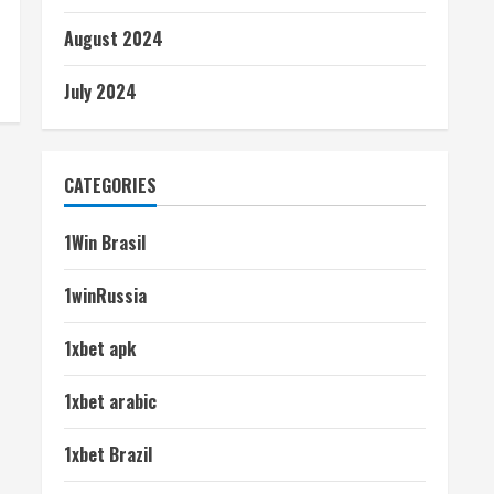
August 2024
July 2024
CATEGORIES
1Win Brasil
1winRussia
1xbet apk
1xbet arabic
1xbet Brazil