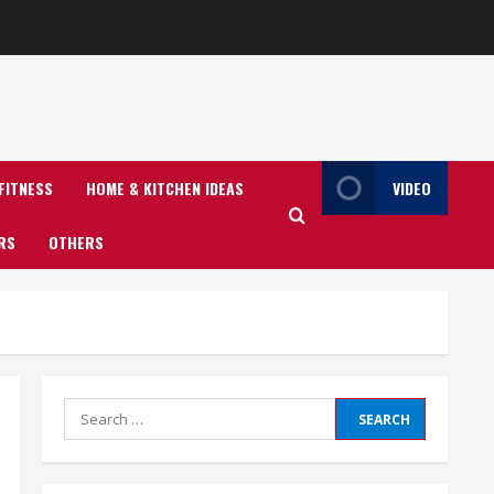
FITNESS
HOME & KITCHEN IDEAS
VIDEO
RS
OTHERS
Search
for: