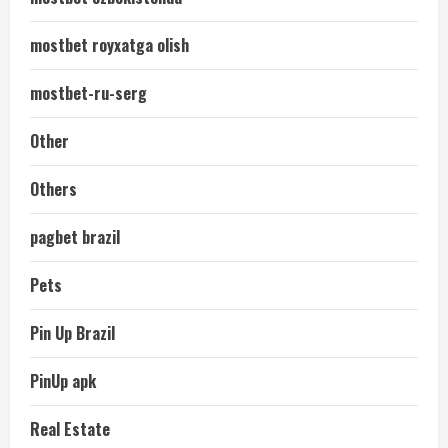
mostbet royxatga olish
mostbet-ru-serg
Other
Others
pagbet brazil
Pets
Pin Up Brazil
PinUp apk
Real Estate