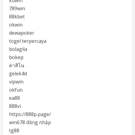
kuwin
789win
88kbet
okwin
dewapoker
togel terpercaya
bolagila
bokep
คาสิโน
gelek4d
vipwin
okfun
ea88
888vi
https://888p.page/
win678 đăng nhập
tg88