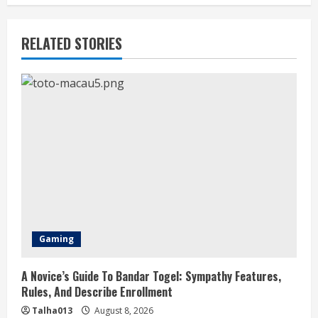
n
u
RELATED STORIES
e
R
e
a
d
i
n
Gaming
g
A Novice’s Guide To Bandar Togel: Sympathy Features,
Rules, And Describe Enrollment
Talha013
August 8, 2026