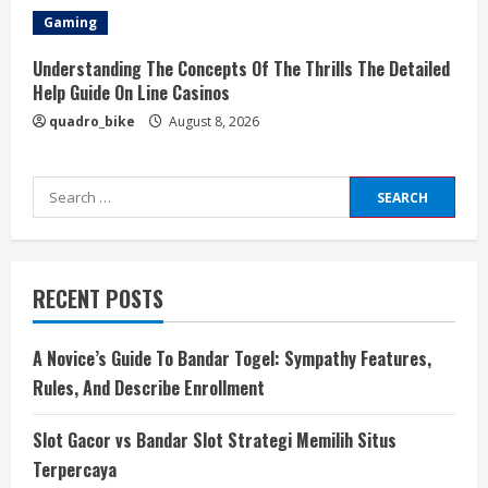
Gaming
Understanding The Concepts Of The Thrills The Detailed
Help Guide On Line Casinos
quadro_bike
August 8, 2026
Search
for:
RECENT POSTS
A Novice’s Guide To Bandar Togel: Sympathy Features,
Rules, And Describe Enrollment
Slot Gacor vs Bandar Slot Strategi Memilih Situs
Terpercaya