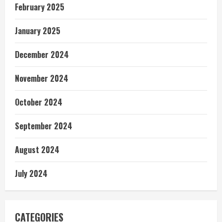
February 2025
January 2025
December 2024
November 2024
October 2024
September 2024
August 2024
July 2024
CATEGORIES