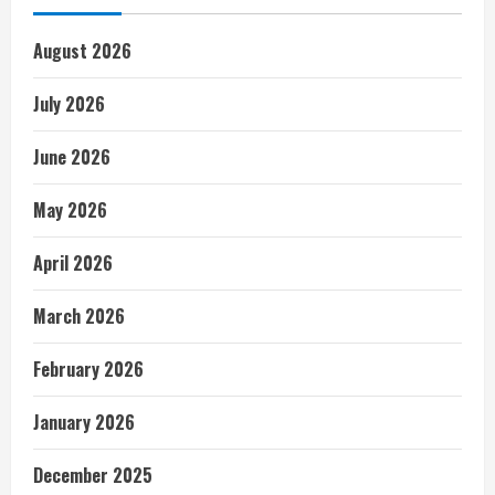
August 2026
July 2026
June 2026
May 2026
April 2026
March 2026
February 2026
January 2026
December 2025