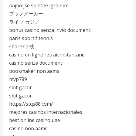
najboljše spletne igralnice
ブックメーカー
ライブ カジノ
bonus casino senza invio documenti
paris sportif tennis
sharex下载
casino en ligne retrait instantané
casinò senza documenti
bookmaker non aams
mvp789
slot gacor
slot gacor
https://stqs88.com/
mejores casinos internacionales
best online casino uae
casino non aams