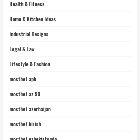
Health & Fitness
Home & Kitchen Ideas
Industrial Designs
Legal & Law
Lifestyle & Fashion
mostbet apk
mostbet az 90
mostbet azerbaijan
mostbet kirish
mostbet ozbekistonda