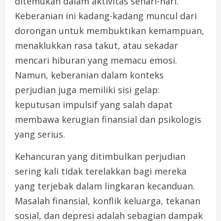
ditemukan dalam aktivitas sehari-hari.
Keberanian ini kadang-kadang muncul dari
dorongan untuk membuktikan kemampuan,
menaklukkan rasa takut, atau sekadar
mencari hiburan yang memacu emosi.
Namun, keberanian dalam konteks
perjudian juga memiliki sisi gelap:
keputusan impulsif yang salah dapat
membawa kerugian finansial dan psikologis
yang serius.
Kehancuran yang ditimbulkan perjudian
sering kali tidak terelakkan bagi mereka
yang terjebak dalam lingkaran kecanduan.
Masalah finansial, konflik keluarga, tekanan
sosial, dan depresi adalah sebagian dampak