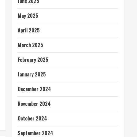
June 2025
May 2025
April 2025
March 2025
February 2025
January 2025
December 2024
November 2024
October 2024
September 2024