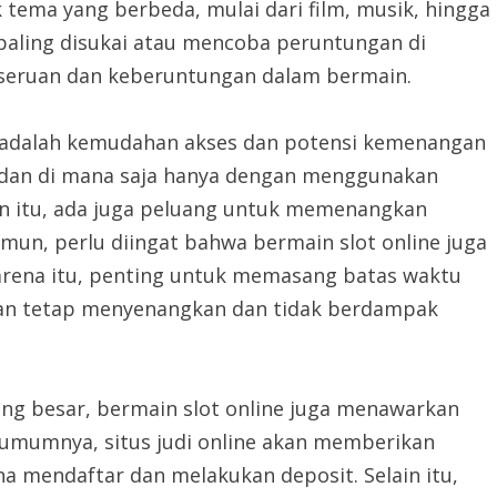
ak tema yang berbeda, mulai dari film, musik, hingga
paling disukai atau mencoba peruntungan di
eseruan dan keberuntungan dalam bermain.
e adalah kemudahan akses dan potensi kemenangan
 dan di mana saja hanya dengan menggunakan
in itu, ada juga peluang untuk memenangkan
un, perlu diingat bahwa bermain slot online juga
arena itu, penting untuk memasang batas waktu
an tetap menyenangkan dan tidak berdampak
ng besar, bermain slot online juga menawarkan
umumnya, situs judi online akan memberikan
 mendaftar dan melakukan deposit. Selain itu,