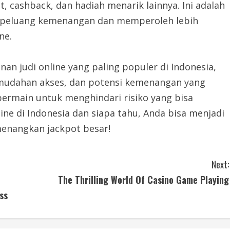
, cashback, dan hadiah menarik lainnya. Ini adalah
 peluang kemenangan dan memperoleh lebih
ne.
an judi online yang paling populer di Indonesia,
emudahan akses, dan potensi kemenangan yang
bermain untuk menghindari risiko yang bisa
ine di Indonesia dan siapa tahu, Anda bisa menjadi
menangkan jackpot besar!
Next:
The Thrilling World Of Casino Game Playing
ss