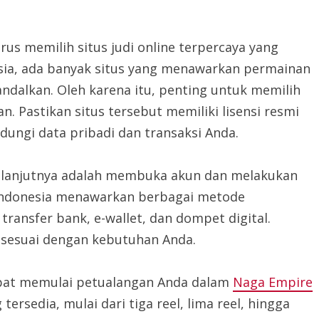
us memilih situs judi online terpercaya yang
sia, ada banyak situs yang menawarkan permainan
andalkan. Oleh karena itu, penting untuk memilih
n. Pastikan situs tersebut memiliki lisensi resmi
ungi data pribadi dan transaksi Anda.
 selanjutnya adalah membuka akun dan melakukan
di Indonesia menawarkan berbagai metode
ransfer bank, e-wallet, dan dompet digital.
 sesuai dengan kebutuhan Anda.
dapat memulai petualangan Anda dalam
Naga Empire
tersedia, mulai dari tiga reel, lima reel, hingga