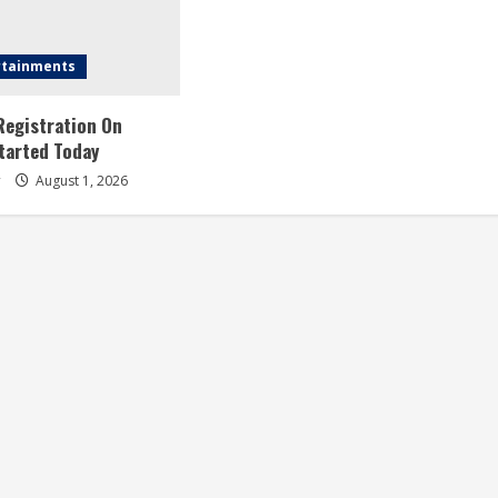
rtainments
Registration On
tarted Today
y
August 1, 2026