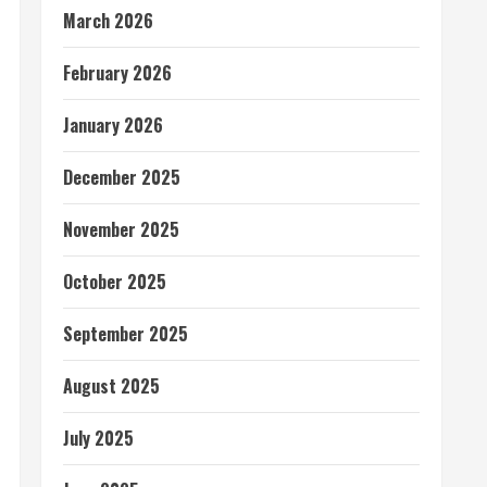
March 2026
February 2026
January 2026
December 2025
November 2025
October 2025
September 2025
August 2025
July 2025