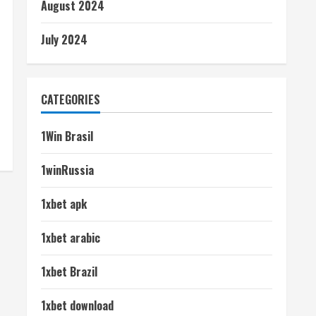
August 2024
July 2024
CATEGORIES
1Win Brasil
1winRussia
1xbet apk
1xbet arabic
1xbet Brazil
1xbet download