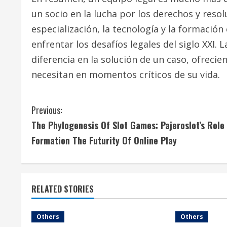
un socio en la lucha por los derechos y resol
especialización, la tecnología y la formació
enfrentar los desafíos legales del siglo XXI.
diferencia en la solución de un caso, ofrecie
necesitan en momentos críticos de su vida.
C
Previous:
The Phylogenesis Of Slot Games: Pajeroslot’s Role 
o
Formation The Futurity Of Online Play
n
t
RELATED STORIES
i
n
Others
Others