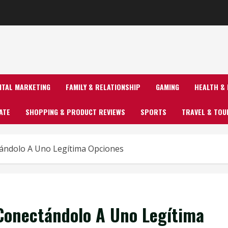
GITAL MARKETING
FAMILY & RELATIONSHIP
GAMING
HEALTH & 
ATE
SHOPPING & PRODUCT REVIEWS
SPORTS
TRAVEL & TOU
tándolo A Uno Legítima Opciones
 Conectándolo A Uno Legítima