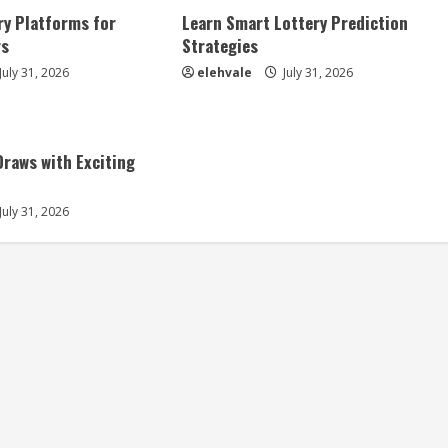
ry Platforms for
Learn Smart Lottery Prediction
rs
Strategies
July 31, 2026
elehvale
July 31, 2026
Draws with Exciting
July 31, 2026