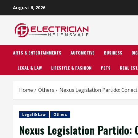
Skip
August 6, 2026
to
content
ARTS & ENTERTAINMENTS
AUTOMOTIVE
BUSINESS
DI
LEGAL & LAW
LIFESTYLE & FASHION
PETS
REAL EST
Home
Others
Nexus Legislation Partido: Conec
Legal & Law
Others
Nexus Legislation Partido: