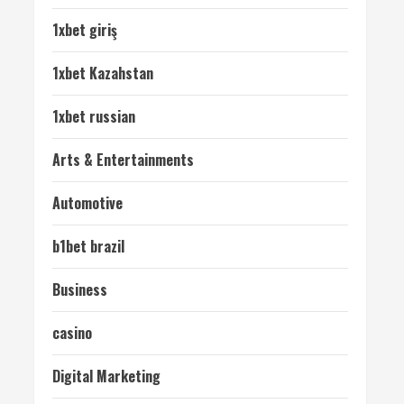
1xbet giriş
1xbet Kazahstan
1xbet russian
Arts & Entertainments
Automotive
b1bet brazil
Business
casino
Digital Marketing