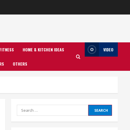
FITNESS
HOME & KITCHEN IDEAS
VIDEO
RS
OTHERS
Search
for: