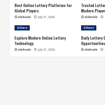
u
Best Online Lottery Platforms for
Trusted Lotte
Global Players
Modern Playe
e
elehvale
July 31, 2026
elehvale
R
Others
Others
e
Explore Modern Online Lottery
Daily Lottery 
a
Technology
Opportunities
elehvale
July 31, 2026
elehvale
d
i
n
g