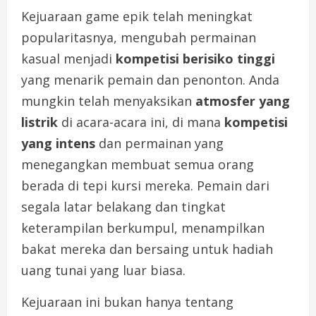
Kejuaraan game epik telah meningkat
popularitasnya, mengubah permainan
kasual menjadi
kompetisi berisiko tinggi
yang menarik pemain dan penonton. Anda
mungkin telah menyaksikan
atmosfer yang
listrik
di acara-acara ini, di mana
kompetisi
yang intens
dan permainan yang
menegangkan membuat semua orang
berada di tepi kursi mereka. Pemain dari
segala latar belakang dan tingkat
keterampilan berkumpul, menampilkan
bakat mereka dan bersaing untuk hadiah
uang tunai yang luar biasa.
Kejuaraan ini bukan hanya tentang