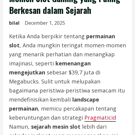
Berkesan dalam Sejarah
bilal
December 1, 2025
Ketika Anda berpikir tentang
permainan
slot
, Anda mungkin teringat momen-momen
yang menarik perhatian dan menangkap
imajinasi, seperti
kemenangan
mengejutkan
sebesar $39,7 juta di
Megabucks. Sulit untuk melupakan
bagaimana peristiwa-peristiwa semacam itu
mendefinisikan kembali
landscape
permainan
, memicu percakapan tentang
keberuntungan dan strategi
Pragmaticid
Namun,
sejarah mesin slot
lebih dari