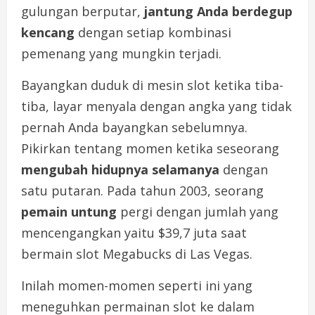
gulungan berputar,
jantung Anda berdegup
kencang
dengan setiap kombinasi
pemenang yang mungkin terjadi.
Bayangkan duduk di mesin slot ketika tiba-
tiba, layar menyala dengan angka yang tidak
pernah Anda bayangkan sebelumnya.
Pikirkan tentang momen ketika seseorang
mengubah hidupnya selamanya
dengan
satu putaran. Pada tahun 2003, seorang
pemain untung
pergi dengan jumlah yang
mencengangkan yaitu $39,7 juta saat
bermain slot Megabucks di Las Vegas.
Inilah momen-momen seperti ini yang
meneguhkan permainan slot ke dalam