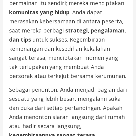
permainan itu sendiri; mereka menciptakan
komunitas yang hidup
. Anda dapat
merasakan kebersamaan di antara peserta,
saat mereka berbagi
strategi, pengalaman,
dan tips
untuk sukses. Kegembiraan
kemenangan dan kesedihan kekalahan
sangat terasa, menciptakan momen yang
tak terlupakan yang membuat Anda
bersorak atau terkejut bersama kerumunan.
Sebagai penonton, Anda menjadi bagian dari
sesuatu yang lebih besar, mengalami suka
dan duka dari setiap pertandingan. Apakah
Anda menonton siaran langsung dari rumah
atau hadir secara langsung,
kegembiraannya sangat terasa
.