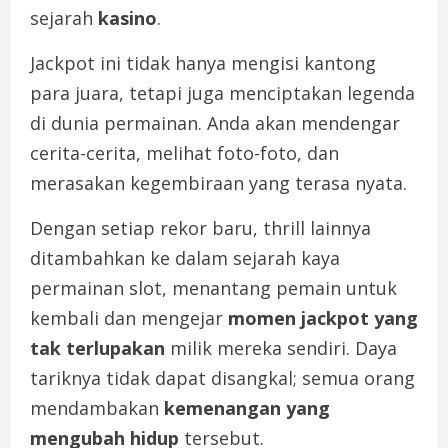
sejarah
kasino
.
Jackpot ini tidak hanya mengisi kantong
para juara, tetapi juga menciptakan legenda
di dunia permainan. Anda akan mendengar
cerita-cerita, melihat foto-foto, dan
merasakan kegembiraan yang terasa nyata.
Dengan setiap rekor baru, thrill lainnya
ditambahkan ke dalam sejarah kaya
permainan slot, menantang pemain untuk
kembali dan mengejar
momen jackpot yang
tak terlupakan
milik mereka sendiri. Daya
tariknya tidak dapat disangkal; semua orang
mendambakan
kemenangan yang
mengubah hidup
tersebut.