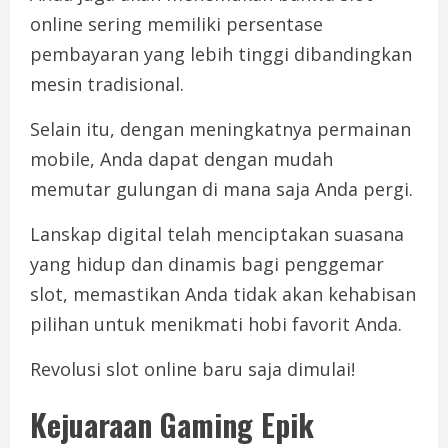
online sering memiliki persentase
pembayaran yang lebih tinggi dibandingkan
mesin tradisional.
Selain itu, dengan meningkatnya permainan
mobile, Anda dapat dengan mudah
memutar gulungan di mana saja Anda pergi.
Lanskap digital telah menciptakan suasana
yang hidup dan dinamis bagi penggemar
slot, memastikan Anda tidak akan kehabisan
pilihan untuk menikmati hobi favorit Anda.
Revolusi slot online baru saja dimulai!
Kejuaraan Gaming Epik