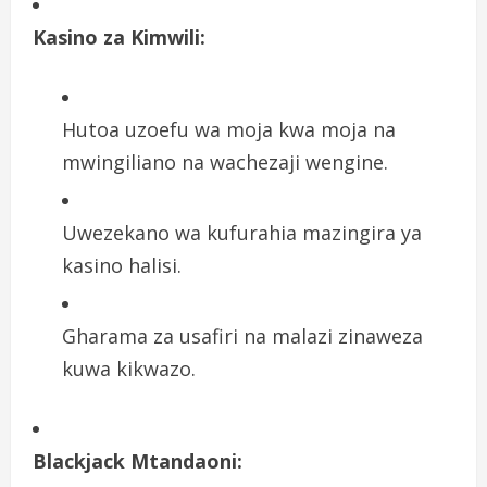
Kasino za Kimwili:
Hutoa uzoefu wa moja kwa moja na
mwingiliano na wachezaji wengine.
Uwezekano wa kufurahia mazingira ya
kasino halisi.
Gharama za usafiri na malazi zinaweza
kuwa kikwazo.
Blackjack Mtandaoni: