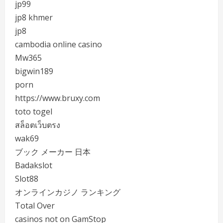
jp99
jp8 khmer
jp8
cambodia online casino
Mw365
bigwin189
porn
https://www.bruxy.com
toto togel
สล็อตเว็บตรง
wak69
ブック メーカー 日本
Badakslot
Slot88
オンラインカジノ ランキング
Total Over
casinos not on GamStop