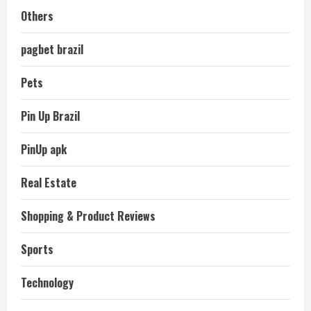
Others
pagbet brazil
Pets
Pin Up Brazil
PinUp apk
Real Estate
Shopping & Product Reviews
Sports
Technology