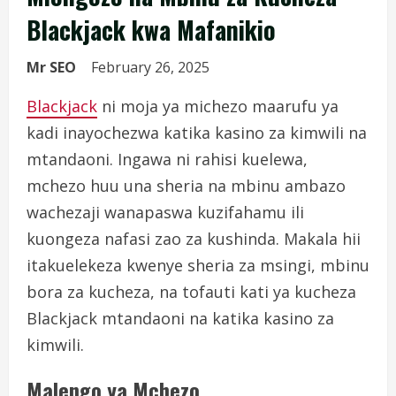
Blackjack kwa Mafanikio
Mr SEO
February 26, 2025
Blackjack
ni moja ya michezo maarufu ya
kadi inayochezwa katika kasino za kimwili na
mtandaoni. Ingawa ni rahisi kuelewa,
mchezo huu una sheria na mbinu ambazo
wachezaji wanapaswa kuzifahamu ili
kuongeza nafasi zao za kushinda. Makala hii
itakuelekeza kwenye sheria za msingi, mbinu
bora za kucheza, na tofauti kati ya kucheza
Blackjack mtandaoni na katika kasino za
kimwili.
Malengo ya Mchezo