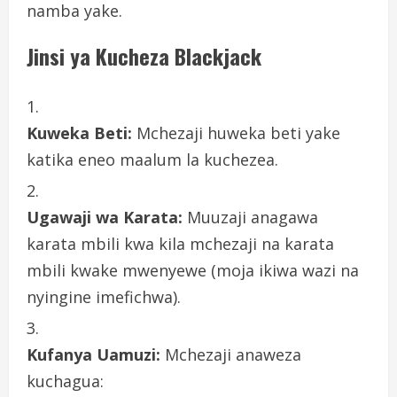
namba yake.
Jinsi ya Kucheza Blackjack
Kuweka Beti:
Mchezaji huweka beti yake
katika eneo maalum la kuchezea.
Ugawaji wa Karata:
Muuzaji anagawa
karata mbili kwa kila mchezaji na karata
mbili kwake mwenyewe (moja ikiwa wazi na
nyingine imefichwa).
Kufanya Uamuzi:
Mchezaji anaweza
kuchagua: