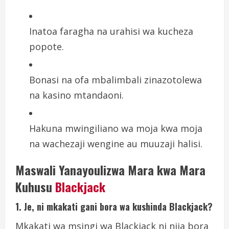
Inatoa faragha na urahisi wa kucheza
popote.
Bonasi na ofa mbalimbali zinazotolewa
na kasino mtandaoni.
Hakuna mwingiliano wa moja kwa moja
na wachezaji wengine au muuzaji halisi.
Maswali Yanayoulizwa Mara kwa Mara
Kuhusu
Blackjack
1. Je, ni mkakati gani bora wa kushinda Blackjack?
Mkakati wa msingi wa Blackjack ni njia bora