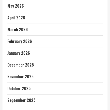
May 2026
April 2026
March 2026
February 2026
January 2026
December 2025
November 2025
October 2025
September 2025