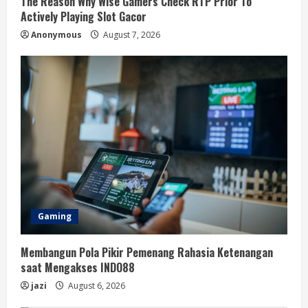
The Reason Why Wise Gamers Check RTP Prior To
i
Actively Playing Slot Gacor
Anonymous
August 7, 2026
n
g
Gaming
Membangun Pola Pikir Pemenang Rahasia Ketenangan
saat Mengakses INDO88
jazi
August 6, 2026