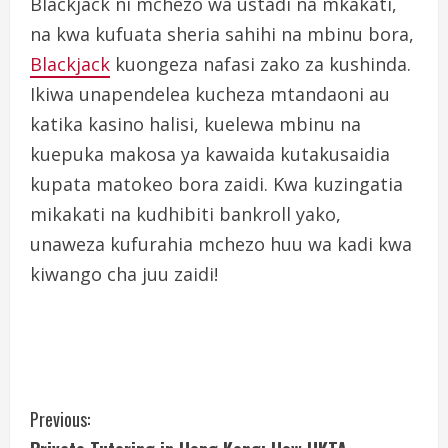
Blackjack ni mchezo wa ustadi na mkakati,
na kwa kufuata sheria sahihi na mbinu bora,
Blackjack
kuongeza nafasi zako za kushinda.
Ikiwa unapendelea kucheza mtandaoni au
katika kasino halisi, kuelewa mbinu na
kuepuka makosa ya kawaida kutakusaidia
kupata matokeo bora zaidi. Kwa kuzingatia
mikakati na kudhibiti bankroll yako,
unaweza kufurahia mchezo huu wa kadi kwa
kiwango cha juu zaidi!
C
Previous: