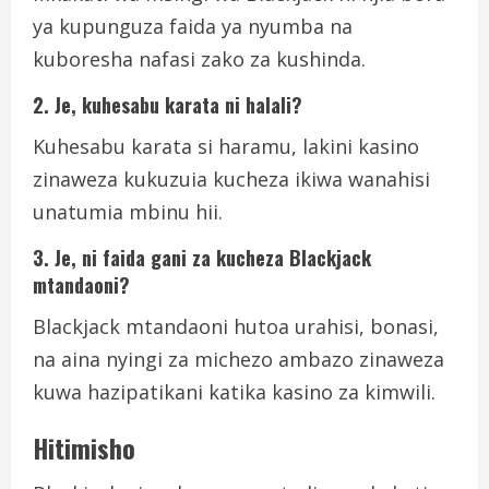
ya kupunguza faida ya nyumba na
kuboresha nafasi zako za kushinda.
2. Je, kuhesabu karata ni halali?
Kuhesabu karata si haramu, lakini kasino
zinaweza kukuzuia kucheza ikiwa wanahisi
unatumia mbinu hii.
3. Je, ni faida gani za kucheza Blackjack
mtandaoni?
Blackjack mtandaoni hutoa urahisi, bonasi,
na aina nyingi za michezo ambazo zinaweza
kuwa hazipatikani katika kasino za kimwili.
Hitimisho