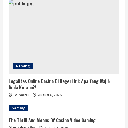
Gaming
Legalitas Online Casino Di Negeri Ini: Apa Yang Wajib
Anda Ketahui?
Talha013
August 6, 2026
Gaming
The Thrill And Means Of Casino Video Gaming
quadro_bike
August 6, 2026