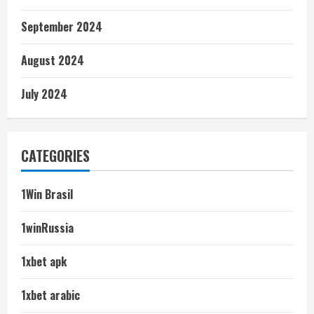
September 2024
August 2024
July 2024
CATEGORIES
1Win Brasil
1winRussia
1xbet apk
1xbet arabic