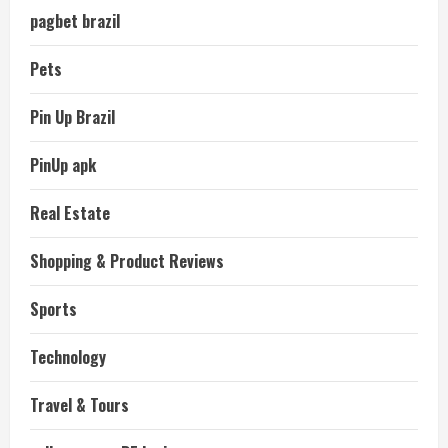
pagbet brazil
Pets
Pin Up Brazil
PinUp apk
Real Estate
Shopping & Product Reviews
Sports
Technology
Travel & Tours