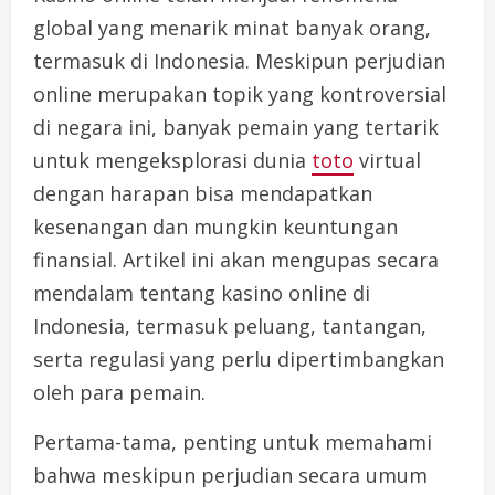
global yang menarik minat banyak orang,
termasuk di Indonesia. Meskipun perjudian
online merupakan topik yang kontroversial
di negara ini, banyak pemain yang tertarik
untuk mengeksplorasi dunia
toto
virtual
dengan harapan bisa mendapatkan
kesenangan dan mungkin keuntungan
finansial. Artikel ini akan mengupas secara
mendalam tentang kasino online di
Indonesia, termasuk peluang, tantangan,
serta regulasi yang perlu dipertimbangkan
oleh para pemain.
Pertama-tama, penting untuk memahami
bahwa meskipun perjudian secara umum