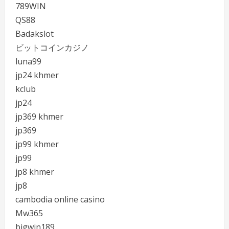
789WIN
QS88
Badakslot
ビットコインカジノ
luna99
jp24 khmer
kclub
jp24
jp369 khmer
jp369
jp99 khmer
jp99
jp8 khmer
jp8
cambodia online casino
Mw365
bigwin189