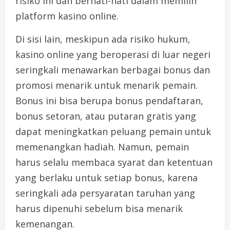
risiko ini dan berhati-hati dalam memilih
platform kasino online.
Di sisi lain, meskipun ada risiko hukum,
kasino online yang beroperasi di luar negeri
seringkali menawarkan berbagai bonus dan
promosi menarik untuk menarik pemain.
Bonus ini bisa berupa bonus pendaftaran,
bonus setoran, atau putaran gratis yang
dapat meningkatkan peluang pemain untuk
memenangkan hadiah. Namun, pemain
harus selalu membaca syarat dan ketentuan
yang berlaku untuk setiap bonus, karena
seringkali ada persyaratan taruhan yang
harus dipenuhi sebelum bisa menarik
kemenangan.