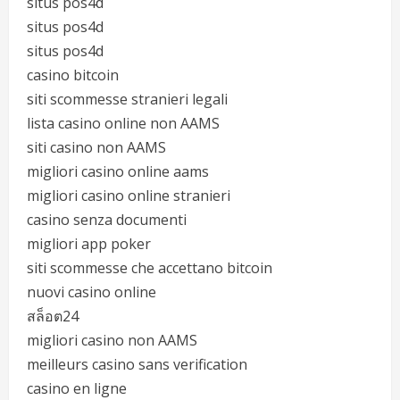
situs pos4d
situs pos4d
situs pos4d
casino bitcoin
siti scommesse stranieri legali
lista casino online non AAMS
siti casino non AAMS
migliori casino online aams
migliori casino online stranieri
casino senza documenti
migliori app poker
siti scommesse che accettano bitcoin
nuovi casino online
สล็อต24
migliori casino non AAMS
meilleurs casino sans verification
casino en ligne