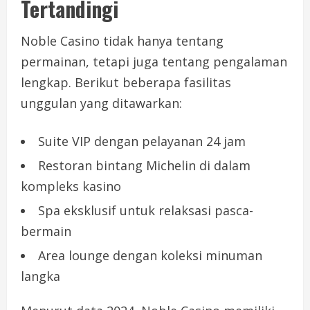
Tertandingi
Noble Casino tidak hanya tentang
permainan, tetapi juga tentang pengalaman
lengkap. Berikut beberapa fasilitas
unggulan yang ditawarkan:
Suite VIP dengan pelayanan 24 jam
Restoran bintang Michelin di dalam
kompleks kasino
Spa eksklusif untuk relaksasi pasca-
bermain
Area lounge dengan koleksi minuman
langka