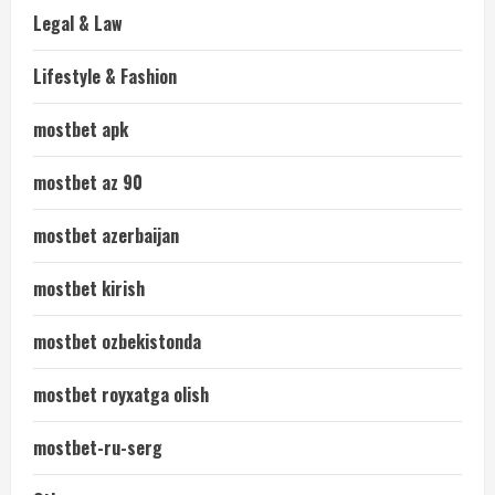
Legal & Law
Lifestyle & Fashion
mostbet apk
mostbet az 90
mostbet azerbaijan
mostbet kirish
mostbet ozbekistonda
mostbet royxatga olish
mostbet-ru-serg