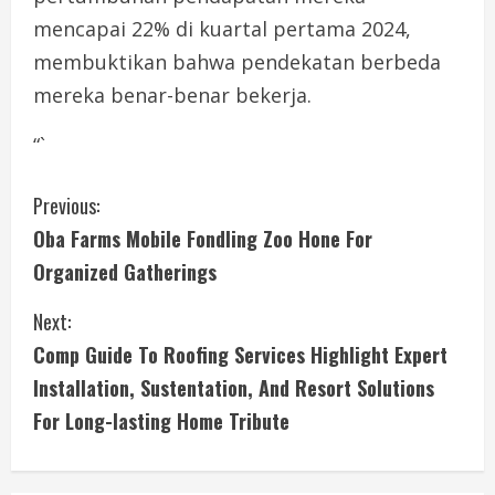
mencapai 22% di kuartal pertama 2024,
membuktikan bahwa pendekatan berbeda
mereka benar-benar bekerja.
“`
C
Previous:
Oba Farms Mobile Fondling Zoo Hone For
o
Organized Gatherings
n
Next:
t
Comp Guide To Roofing Services Highlight Expert
i
Installation, Sustentation, And Resort Solutions
For Long-lasting Home Tribute
n
u