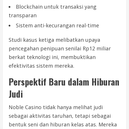
Blockchain untuk transaksi yang
transparan
Sistem anti-kecurangan real-time
Studi kasus ketiga melibatkan upaya
pencegahan penipuan senilai Rp12 miliar
berkat teknologi ini, membuktikan
efektivitas sistem mereka.
Perspektif Baru dalam Hiburan
Judi
Noble Casino tidak hanya melihat judi
sebagai aktivitas taruhan, tetapi sebagai
bentuk seni dan hiburan kelas atas. Mereka