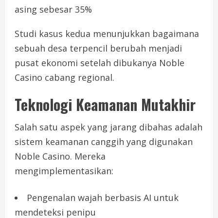
asing sebesar 35%
Studi kasus kedua menunjukkan bagaimana
sebuah desa terpencil berubah menjadi
pusat ekonomi setelah dibukanya Noble
Casino cabang regional.
Teknologi Keamanan Mutakhir
Salah satu aspek yang jarang dibahas adalah
sistem keamanan canggih yang digunakan
Noble Casino. Mereka
mengimplementasikan:
Pengenalan wajah berbasis AI untuk
mendeteksi penipu