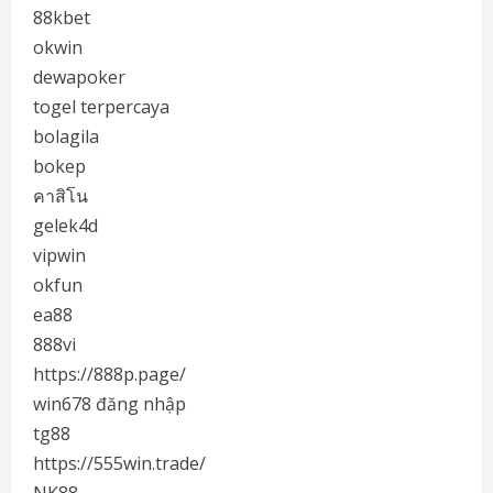
88kbet
okwin
dewapoker
togel terpercaya
bolagila
bokep
คาสิโน
gelek4d
vipwin
okfun
ea88
888vi
https://888p.page/
win678 đăng nhập
tg88
https://555win.trade/