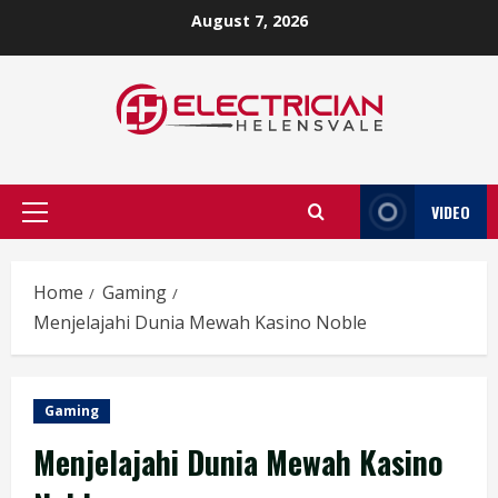
Skip
August 7, 2026
to
content
VIDEO
Primary
Menu
Home
Gaming
Menjelajahi Dunia Mewah Kasino Noble
Gaming
Menjelajahi Dunia Mewah Kasino