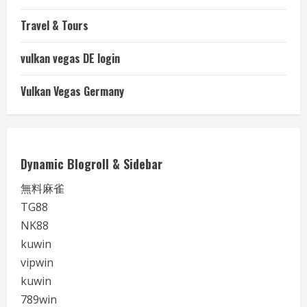
Travel & Tours
vulkan vegas DE login
Vulkan Vegas Germany
Dynamic Blogroll & Sidebar
無料麻雀
TG88
NK88
kuwin
vipwin
kuwin
789win