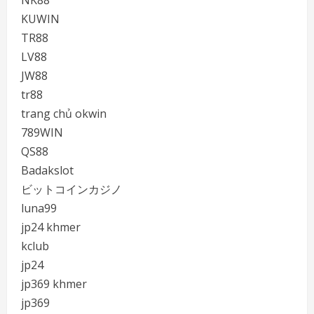
NK88
KUWIN
TR88
LV88
JW88
tr88
trang chủ okwin
789WIN
QS88
Badakslot
ビットコインカジノ
luna99
jp24 khmer
kclub
jp24
jp369 khmer
jp369