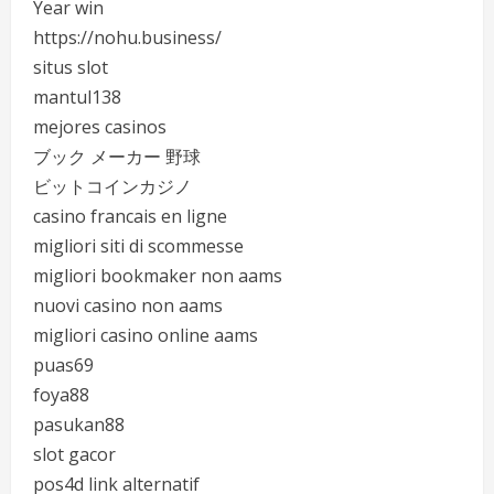
Year win
https://nohu.business/
situs slot
mantul138
mejores casinos
ブック メーカー 野球
ビットコインカジノ
casino francais en ligne
migliori siti di scommesse
migliori bookmaker non aams
nuovi casino non aams
migliori casino online aams
puas69
foya88
pasukan88
slot gacor
pos4d link alternatif