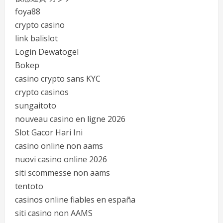
foya88
crypto casino
link balislot
Login Dewatogel
Bokep
casino crypto sans KYC
crypto casinos
sungaitoto
nouveau casino en ligne 2026
Slot Gacor Hari Ini
casino online non aams
nuovi casino online 2026
siti scommesse non aams
tentoto
casinos online fiables en españa
siti casino non AAMS