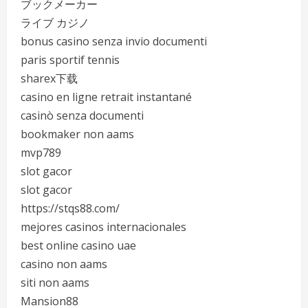
ブックメーカー
ライブ カジノ
bonus casino senza invio documenti
paris sportif tennis
sharex下载
casino en ligne retrait instantané
casinò senza documenti
bookmaker non aams
mvp789
slot gacor
slot gacor
https://stqs88.com/
mejores casinos internacionales
best online casino uae
casino non aams
siti non aams
Mansion88