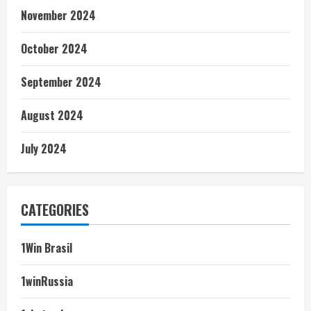
November 2024
October 2024
September 2024
August 2024
July 2024
CATEGORIES
1Win Brasil
1winRussia