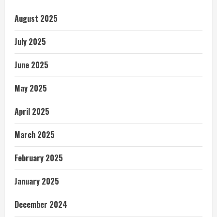
August 2025
July 2025
June 2025
May 2025
April 2025
March 2025
February 2025
January 2025
December 2024