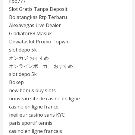
lipo777
Slot Gratis Tanpa Deposit
Bolatangkas Rtp Terbaru
Alexavegas Live Dealer
Gladiator88 Masuk
Dewataslot Promo Topwin
slot depo 5k
オンカジ おすすめ
オンラインポーカー おすすめ
slot depo 5k
Bokep
new bonus buy slots
nouveau site de casino en ligne
casino en ligne france
meilleur casino sans KYC
paris sportif tennis
casino en ligne francais