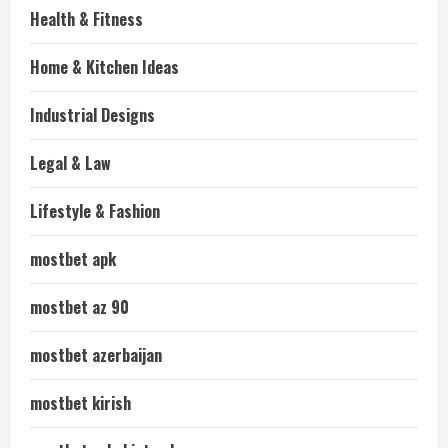
Health & Fitness
Home & Kitchen Ideas
Industrial Designs
Legal & Law
Lifestyle & Fashion
mostbet apk
mostbet az 90
mostbet azerbaijan
mostbet kirish