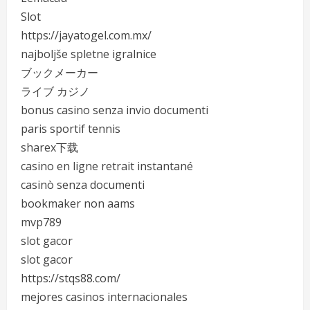
Slot
https://jayatogel.com.mx/
najboljše spletne igralnice
ブックメーカー
ライブ カジノ
bonus casino senza invio documenti
paris sportif tennis
sharex下载
casino en ligne retrait instantané
casinò senza documenti
bookmaker non aams
mvp789
slot gacor
slot gacor
https://stqs88.com/
mejores casinos internacionales