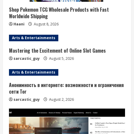
g
Shop Pokemon TCG Wholesale Products with Fast
Worldwide Shipping
Haani
August 8, 2026
Arts & Entertainments
Mastering the Excitement of Online Slot Games
sarcastic_guy
August 5, 2026
Arts & Entertainments
Анонимность в интернете: возможности и ограничения
сети Tor
sarcastic_guy
August 2, 2026