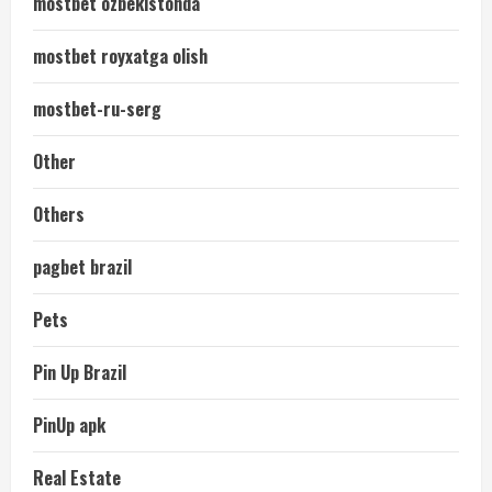
mostbet ozbekistonda
mostbet royxatga olish
mostbet-ru-serg
Other
Others
pagbet brazil
Pets
Pin Up Brazil
PinUp apk
Real Estate