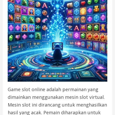
Game slot online adalah permainan yang
dimainkan menggunakan mesin slot virtual.
Mesin slot ini dirancang untuk menghasilkan
hasil yang acak. Pemain diharapkan untuk