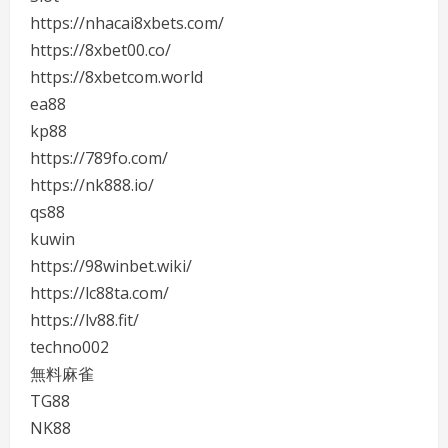
https://nhacai8xbets.com/
https://8xbet00.co/
https://8xbetcom.world
ea88
kp88
https://789fo.com/
https://nk888.io/
qs88
kuwin
https://98winbet.wiki/
https://lc88ta.com/
https://lv88.fit/
techno002
無料麻雀
TG88
NK88