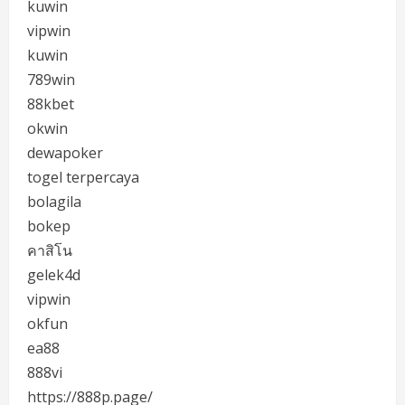
kuwin
vipwin
kuwin
789win
88kbet
okwin
dewapoker
togel terpercaya
bolagila
bokep
คาสิโน
gelek4d
vipwin
okfun
ea88
888vi
https://888p.page/