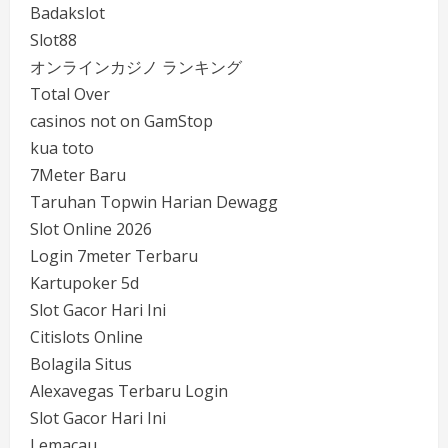
Badakslot
Slot88
オンラインカジノ ランキング
Total Over
casinos not on GamStop
kua toto
7Meter Baru
Taruhan Topwin Harian Dewagg
Slot Online 2026
Login 7meter Terbaru
Kartupoker 5d
Slot Gacor Hari Ini
Citislots Online
Bolagila Situs
Alexavegas Terbaru Login
Slot Gacor Hari Ini
Lemacau