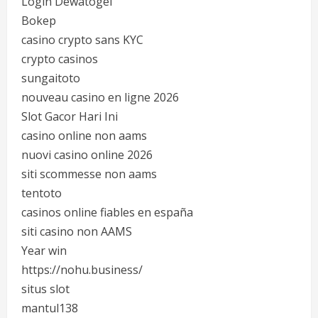
Login Dewatogel
Bokep
casino crypto sans KYC
crypto casinos
sungaitoto
nouveau casino en ligne 2026
Slot Gacor Hari Ini
casino online non aams
nuovi casino online 2026
siti scommesse non aams
tentoto
casinos online fiables en españa
siti casino non AAMS
Year win
https://nohu.business/
situs slot
mantul138