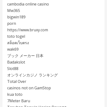
cambodia online casino
Mw365
bigwin189
porn
https://www.bruxy.com
toto togel
สล็อตเว็บตรง
wak69
ブック メーカー 日本
Badakslot
Slot88
オンラインカジノ ランキング
Total Over
casinos not on GamStop
kua toto
7Meter Baru