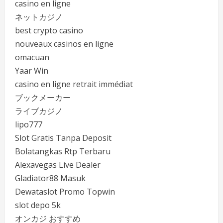
casino en ligne
ネットカジノ
best crypto casino
nouveaux casinos en ligne
omacuan
Yaar Win
casino en ligne retrait immédiat
ブックメーカー
ライブカジノ
lipo777
Slot Gratis Tanpa Deposit
Bolatangkas Rtp Terbaru
Alexavegas Live Dealer
Gladiator88 Masuk
Dewataslot Promo Topwin
slot depo 5k
オンカジ おすすめ