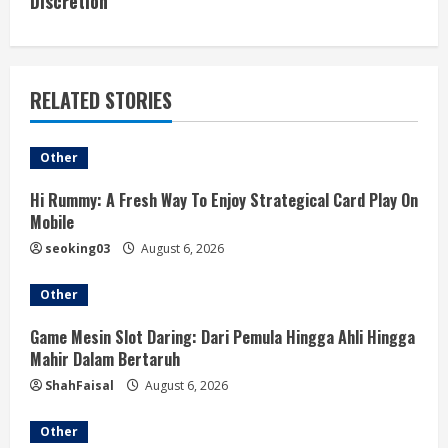
Discretion
n
u
e
RELATED STORIES
R
Other
e
Hi Rummy: A Fresh Way To Enjoy Strategical Card Play On
a
Mobile
seoking03
August 6, 2026
d
Other
i
Game Mesin Slot Daring: Dari Pemula Hingga Ahli Hingga
n
Mahir Dalam Bertaruh
g
ShahFaisal
August 6, 2026
Other