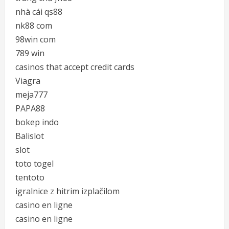
nhà cái qs88
nk88 com
98win com
789 win
casinos that accept credit cards
Viagra
meja777
PAPA88
bokep indo
Balislot
slot
toto togel
tentoto
igralnice z hitrim izplačilom
casino en ligne
casino en ligne