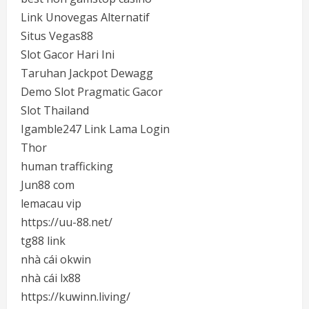
Link Unovegas Alternatif
Situs Vegas88
Slot Gacor Hari Ini
Taruhan Jackpot Dewagg
Demo Slot Pragmatic Gacor
Slot Thailand
Igamble247 Link Lama Login
Thor
human trafficking
Jun88 com
lemacau vip
https://uu-88.net/
tg88 link
nhà cái okwin
nhà cái lx88
https://kuwinn.living/