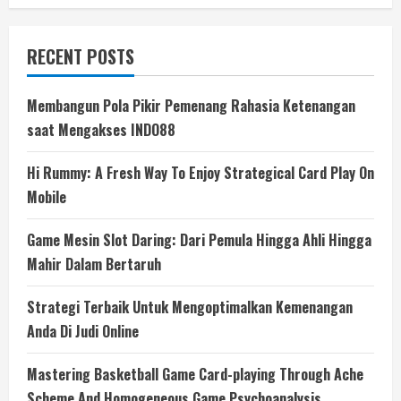
RECENT POSTS
Membangun Pola Pikir Pemenang Rahasia Ketenangan
saat Mengakses INDO88
Hi Rummy: A Fresh Way To Enjoy Strategical Card Play On
Mobile
Game Mesin Slot Daring: Dari Pemula Hingga Ahli Hingga
Mahir Dalam Bertaruh
Strategi Terbaik Untuk Mengoptimalkan Kemenangan
Anda Di Judi Online
Mastering Basketball Game Card-playing Through Ache
Scheme And Homogeneous Game Psychoanalysis