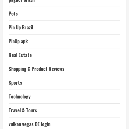
Pets
Pin Up Brazil
PinUp apk
Real Estate
Shopping & Product Reviews
Sports
Technology
Travel & Tours
vulkan vegas DE login