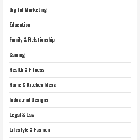
Digital Marketing
Education
Family & Relationship
Gaming
Health & Fitness
Home & Kitchen Ideas
Industrial Designs
Legal & Law
Lifestyle & Fashion