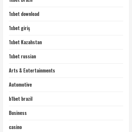
1xbet download
1xbet giriş
1xbet Kazahstan
1xbet russian
Arts & Entertainments
Automotive
b1bet brazil
Business
casino