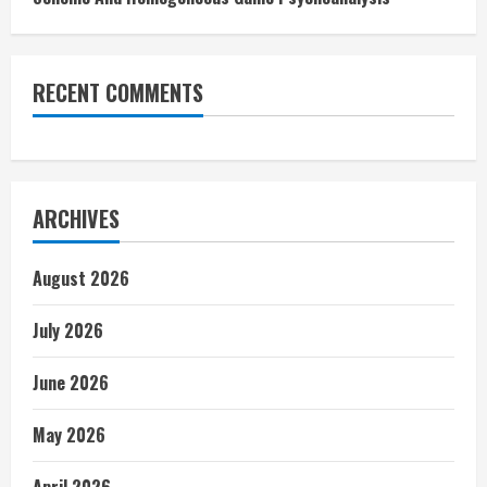
RECENT COMMENTS
ARCHIVES
August 2026
July 2026
June 2026
May 2026