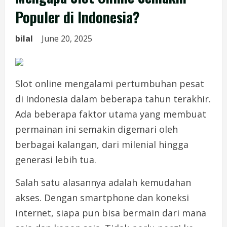
Populer di Indonesia?
bilal
June 20, 2025
Slot online mengalami pertumbuhan pesat
di Indonesia dalam beberapa tahun terakhir.
Ada beberapa faktor utama yang membuat
permainan ini semakin digemari oleh
berbagai kalangan, dari milenial hingga
generasi lebih tua.
Salah satu alasannya adalah kemudahan
akses. Dengan smartphone dan koneksi
internet, siapa pun bisa bermain dari mana