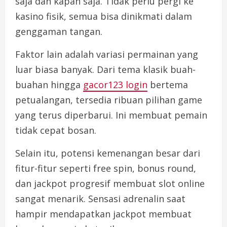
saja dan kapan saja. Tidak perlu pergi ke
kasino fisik, semua bisa dinikmati dalam
genggaman tangan.
Faktor lain adalah variasi permainan yang
luar biasa banyak. Dari tema klasik buah-
buahan hingga
gacor123 login
bertema
petualangan, tersedia ribuan pilihan game
yang terus diperbarui. Ini membuat pemain
tidak cepat bosan.
Selain itu, potensi kemenangan besar dari
fitur-fitur seperti free spin, bonus round,
dan jackpot progresif membuat slot online
sangat menarik. Sensasi adrenalin saat
hampir mendapatkan jackpot membuat