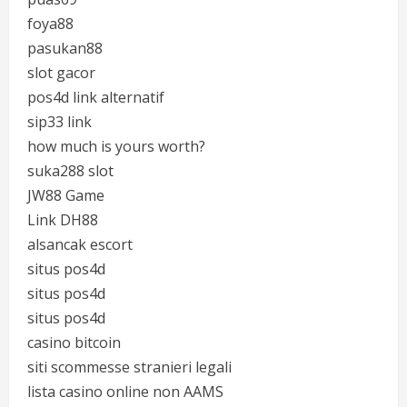
foya88
pasukan88
slot gacor
pos4d link alternatif
sip33 link
how much is yours worth?
suka288 slot
JW88 Game
Link DH88
alsancak escort
situs pos4d
situs pos4d
situs pos4d
casino bitcoin
siti scommesse stranieri legali
lista casino online non AAMS