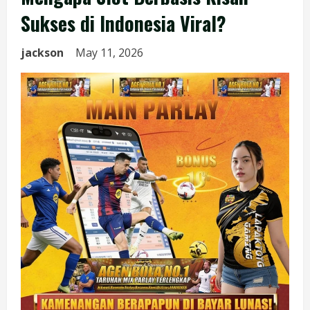
Sukses di Indonesia Viral?
jackson
May 11, 2026