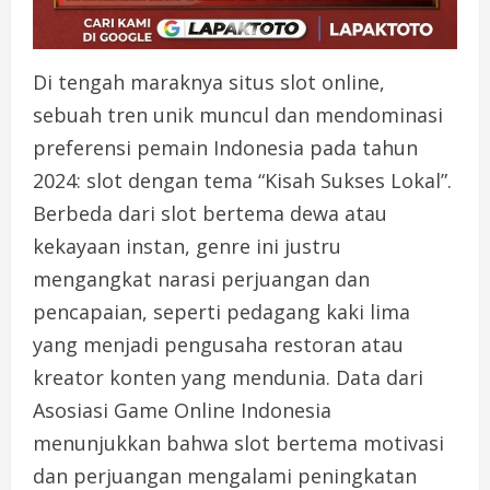
Di tengah maraknya situs slot online,
sebuah tren unik muncul dan mendominasi
preferensi pemain Indonesia pada tahun
2024: slot dengan tema “Kisah Sukses Lokal”.
Berbeda dari slot bertema dewa atau
kekayaan instan, genre ini justru
mengangkat narasi perjuangan dan
pencapaian, seperti pedagang kaki lima
yang menjadi pengusaha restoran atau
kreator konten yang mendunia. Data dari
Asosiasi Game Online Indonesia
menunjukkan bahwa slot bertema motivasi
dan perjuangan mengalami peningkatan