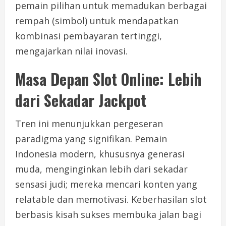
pemain pilihan untuk memadukan berbagai
rempah (simbol) untuk mendapatkan
kombinasi pembayaran tertinggi,
mengajarkan nilai inovasi.
Masa Depan Slot Online: Lebih
dari Sekadar Jackpot
Tren ini menunjukkan pergeseran
paradigma yang signifikan. Pemain
Indonesia modern, khususnya generasi
muda, menginginkan lebih dari sekadar
sensasi judi; mereka mencari konten yang
relatable dan memotivasi. Keberhasilan slot
berbasis kisah sukses membuka jalan bagi