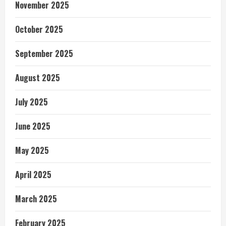
November 2025
October 2025
September 2025
August 2025
July 2025
June 2025
May 2025
April 2025
March 2025
February 2025