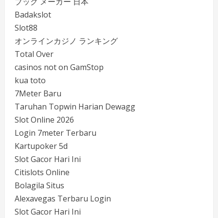
ブック メーカー 日本
Badakslot
Slot88
オンラインカジノ ランキング
Total Over
casinos not on GamStop
kua toto
7Meter Baru
Taruhan Topwin Harian Dewagg
Slot Online 2026
Login 7meter Terbaru
Kartupoker 5d
Slot Gacor Hari Ini
Citislots Online
Bolagila Situs
Alexavegas Terbaru Login
Slot Gacor Hari Ini