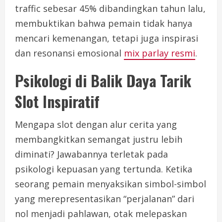
traffic sebesar 45% dibandingkan tahun lalu,
membuktikan bahwa pemain tidak hanya
mencari kemenangan, tetapi juga inspirasi
dan resonansi emosional
mix parlay resmi
.
Psikologi di Balik Daya Tarik
Slot Inspiratif
Mengapa slot dengan alur cerita yang
membangkitkan semangat justru lebih
diminati? Jawabannya terletak pada
psikologi kepuasan yang tertunda. Ketika
seorang pemain menyaksikan simbol-simbol
yang merepresentasikan “perjalanan” dari
nol menjadi pahlawan, otak melepaskan