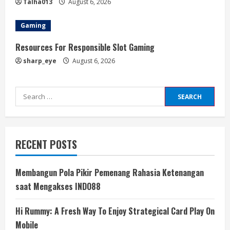
Talha013
August 6, 2026
Gaming
Resources For Responsible Slot Gaming
sharp_eye
August 6, 2026
Search
for:
RECENT POSTS
Membangun Pola Pikir Pemenang Rahasia Ketenangan
saat Mengakses INDO88
Hi Rummy: A Fresh Way To Enjoy Strategical Card Play On
Mobile