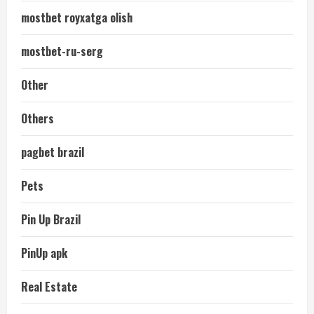
mostbet royxatga olish
mostbet-ru-serg
Other
Others
pagbet brazil
Pets
Pin Up Brazil
PinUp apk
Real Estate