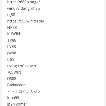
https://888p.page/
win678 đăng nhập
tg88
https://555win.trade/
NK88
KUWIN
TR88
LV88
JW88
tr88
trang chủ okwin
789WIN
QS88
Badakslot
ビットコインカジノ
luna99
jp24 khmer