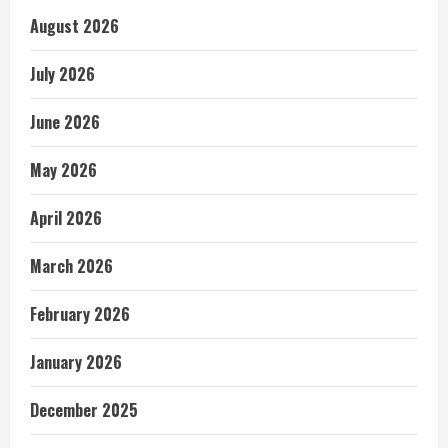
August 2026
July 2026
June 2026
May 2026
April 2026
March 2026
February 2026
January 2026
December 2025