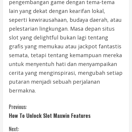
pengembangan game dengan tema-tema
lain yang dekat dengan kearifan lokal,
seperti kewirausahaan, budaya daerah, atau
pelestarian lingkungan. Masa depan situs
slot yang delightful bukan lagi tentang
grafis yang memukau atau jackpot fantastis
semata, tetapi tentang kemampuan mereka
untuk menyentuh hati dan menyampaikan
cerita yang menginspirasi, mengubah setiap
putaran menjadi sebuah perjalanan
bermakna.
C
Previous:
How To Unlock Slot Maxwin Features
o
Next: