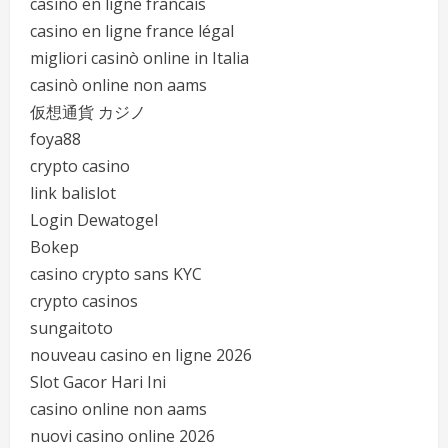
casino en ligne francais
casino en ligne france légal
migliori casinò online in Italia
casinò online non aams
仮想通貨 カジノ
foya88
crypto casino
link balislot
Login Dewatogel
Bokep
casino crypto sans KYC
crypto casinos
sungaitoto
nouveau casino en ligne 2026
Slot Gacor Hari Ini
casino online non aams
nuovi casino online 2026