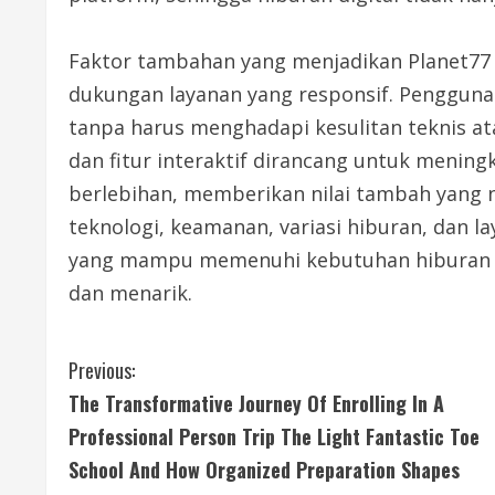
Faktor tambahan yang menjadikan Planet77 
dukungan layanan yang responsif. Pengguna 
tanpa harus menghadapi kesulitan teknis at
dan fitur interaktif dirancang untuk meni
berlebihan, memberikan nilai tambah yang n
teknologi, keamanan, variasi hiburan, dan 
yang mampu memenuhi kebutuhan hiburan 
dan menarik.
C
Previous:
The Transformative Journey Of Enrolling In A
o
Professional Person Trip The Light Fantastic Toe
n
School And How Organized Preparation Shapes