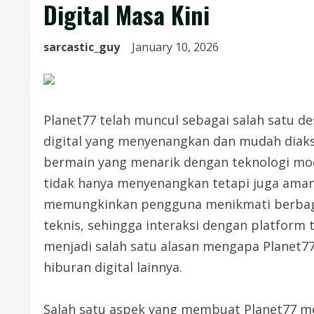
Digital Masa Kini
sarcastic_guy
January 10, 2026
Planet77 telah muncul sebagai salah satu d
digital yang menyenangkan dan mudah diaks
bermain yang menarik dengan teknologi mo
tidak hanya menyenangkan tetapi juga aman 
memungkinkan pengguna menikmati berbaga
teknis, sehingga interaksi dengan platform
menjadi salah satu alasan mengapa Planet77
hiburan digital lainnya.
Salah satu aspek yang membuat Planet77 me