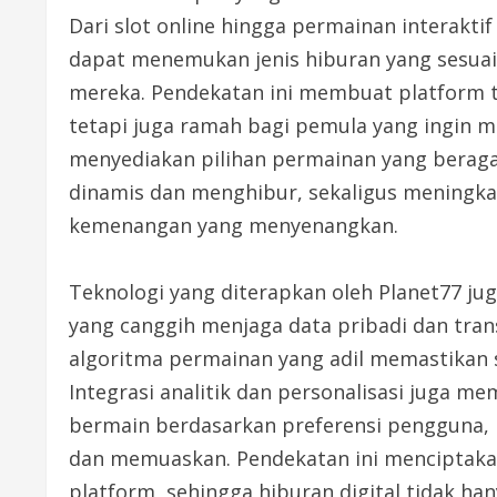
Dari slot online hingga permainan interakti
dapat menemukan jenis hiburan yang sesuai
mereka. Pendekatan ini membuat platform t
tetapi juga ramah bagi pemula yang ingin m
menyediakan pilihan permainan yang bera
dinamis dan menghibur, sekaligus meningk
kemenangan yang menyenangkan.
Teknologi yang diterapkan oleh Planet77 j
yang canggih menjaga data pribadi dan tran
algoritma permainan yang adil memastikan s
Integrasi analitik dan personalisasi juga
bermain berdasarkan preferensi pengguna, 
dan memuaskan. Pendekatan ini menciptakan
platform, sehingga hiburan digital tidak ha