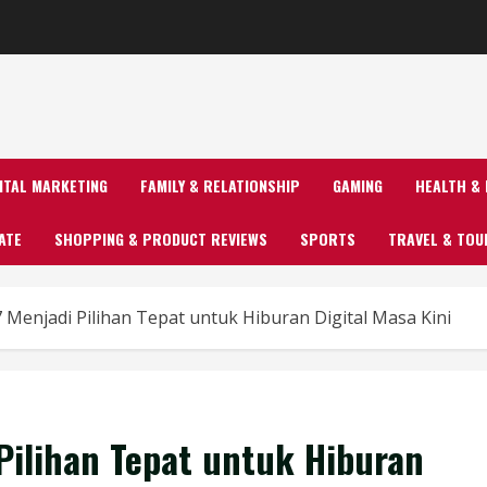
GITAL MARKETING
FAMILY & RELATIONSHIP
GAMING
HEALTH & 
ATE
SHOPPING & PRODUCT REVIEWS
SPORTS
TRAVEL & TOU
Menjadi Pilihan Tepat untuk Hiburan Digital Masa Kini
Pilihan Tepat untuk Hiburan