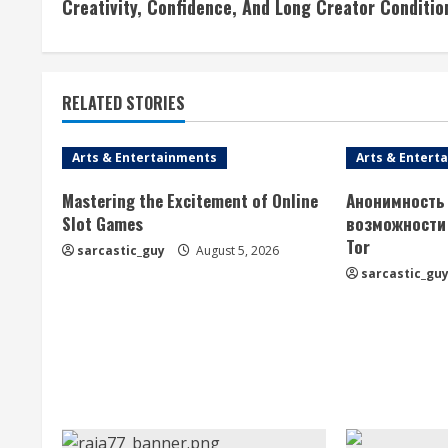
Creativity, Confidence, And Long Creator Conditio
t
i
n
RELATED STORIES
u
Arts & Entertainments
Arts & Entert
e
Mastering the Excitement of Online
Анонимность 
R
Slot Games
возможности 
Tor
sarcastic_guy
August 5, 2026
e
sarcastic_gu
a
d
i
n