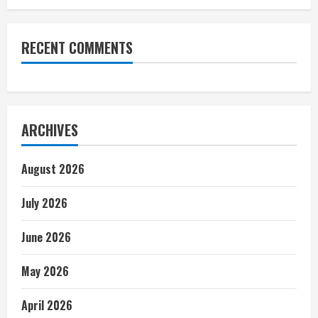
RECENT COMMENTS
ARCHIVES
August 2026
July 2026
June 2026
May 2026
April 2026