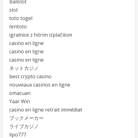
Balislot
slot
toto togel
tentoto
igralnice z hitrim izplačilom
casino en ligne
casino en ligne
casino en ligne
ネットカジノ
best crypto casino
nouveaux casinos en ligne
omacuan
Yaar Win
casino en ligne retrait immédiat
ブックメーカー
ライブカジノ
lipo777