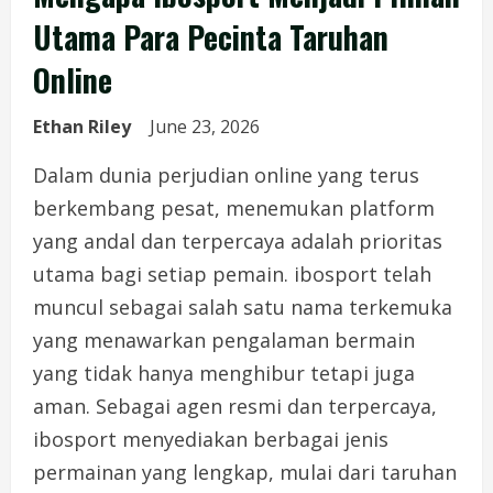
Utama Para Pecinta Taruhan
Online
Ethan Riley
June 23, 2026
Dalam dunia perjudian online yang terus
berkembang pesat, menemukan platform
yang andal dan terpercaya adalah prioritas
utama bagi setiap pemain. ibosport telah
muncul sebagai salah satu nama terkemuka
yang menawarkan pengalaman bermain
yang tidak hanya menghibur tetapi juga
aman. Sebagai agen resmi dan terpercaya,
ibosport menyediakan berbagai jenis
permainan yang lengkap, mulai dari taruhan