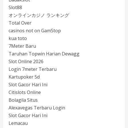
Slot88
オンラインカジノ ランキング
Total Over
casinos not on GamStop
kua toto
7Meter Baru
Taruhan Topwin Harian Dewagg
Slot Online 2026
Login 7meter Terbaru
Kartupoker 5d
Slot Gacor Hari Ini
Citislots Online
Bolagila Situs
Alexavegas Terbaru Login
Slot Gacor Hari Ini
Lemacau