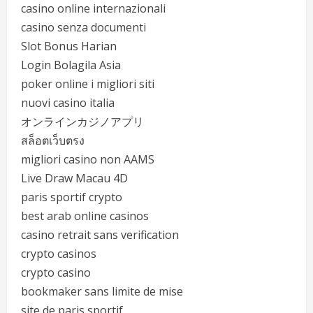
casino online internazionali
casino senza documenti
Slot Bonus Harian
Login Bolagila Asia
poker online i migliori siti
nuovi casino italia
オンラインカジノアプリ
สล็อตเว็บตรง
migliori casino non AAMS
Live Draw Macau 4D
paris sportif crypto
best arab online casinos
casino retrait sans verification
crypto casinos
crypto casino
bookmaker sans limite de mise
site de paris sportif