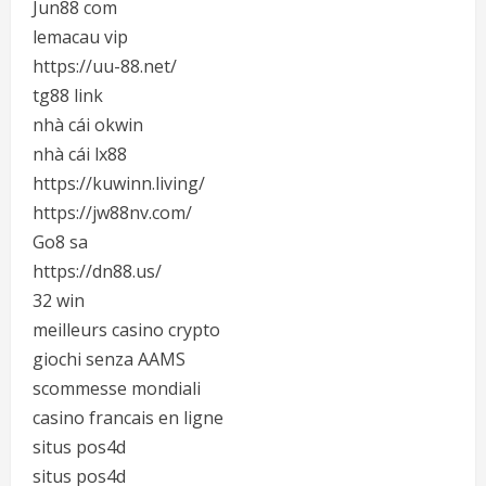
Jun88 com
lemacau vip
https://uu-88.net/
tg88 link
nhà cái okwin
nhà cái lx88
https://kuwinn.living/
https://jw88nv.com/
Go8 sa
https://dn88.us/
32 win
meilleurs casino crypto
giochi senza AAMS
scommesse mondiali
casino francais en ligne
situs pos4d
situs pos4d