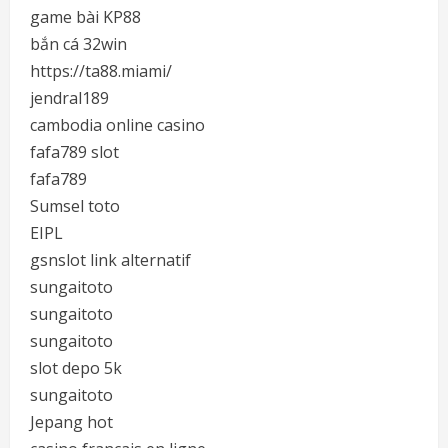
game bài KP88
bắn cá 32win
https://ta88.miami/
jendral189
cambodia online casino
fafa789 slot
fafa789
Sumsel toto
EIPL
gsnslot link alternatif
sungaitoto
sungaitoto
sungaitoto
slot depo 5k
sungaitoto
Jepang hot