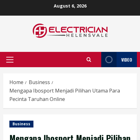
Skip
August 6, 2026
to
content
VIDEO
Primary
Menu
Home
Business
Mengapa Ibosport Menjadi Pilihan Utama Para
Pecinta Taruhan Online
Business
Mengapa Ibosport Menjadi Pilihan