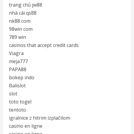
trang chủ jw88
nhà cái qs88
nk88 com
98win com
789 win
casinos that accept credit cards
Viagra
meja777
PAPA88
bokep indo
Balislot
slot
toto togel
tentoto
igralnice z hitrim izplačilom
casino en ligne