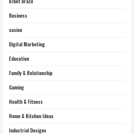
b1bet brazil
Business
casino
Digital Marketing
Education
Family & Relationship
Gaming
Health & Fitness
Home & Kitchen Ideas
Industrial Designs