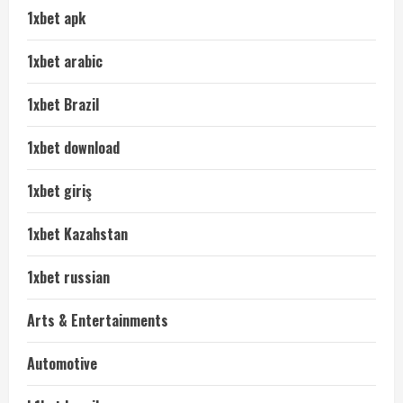
1xbet apk
1xbet arabic
1xbet Brazil
1xbet download
1xbet giriş
1xbet Kazahstan
1xbet russian
Arts & Entertainments
Automotive