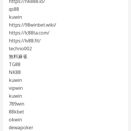
https://nk888.io/
qs88
kuwin
https://98winbet.wiki/
https://lc88ta.com/
https://lv88.fit/
techno002
無料麻雀
TG88
NK88
kuwin
vipwin
kuwin
789win
88kbet
okwin
dewapoker