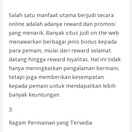
Salah satu manfaat utama berjudi secara
online adalah adanya reward dan promosi
yang menarik. Banyak situs judi on the web
menawarkan berbagai jenis bonus kepada
para pemain, mulai dari reward selamat
datang hingga reward loyalitas. Hal ini tidak
hanya meningkatkan pengalaman bermain,
tetapi juga memberikan kesempatan
kepada pemain untuk mendapatkan lebih
banyak keuntungan.
Ragam Permainan yang Tersedia