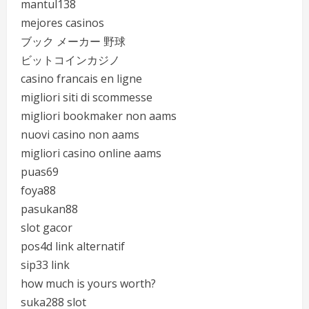
mantul138
mejores casinos
ブック メーカー 野球
ビットコインカジノ
casino francais en ligne
migliori siti di scommesse
migliori bookmaker non aams
nuovi casino non aams
migliori casino online aams
puas69
foya88
pasukan88
slot gacor
pos4d link alternatif
sip33 link
how much is yours worth?
suka288 slot