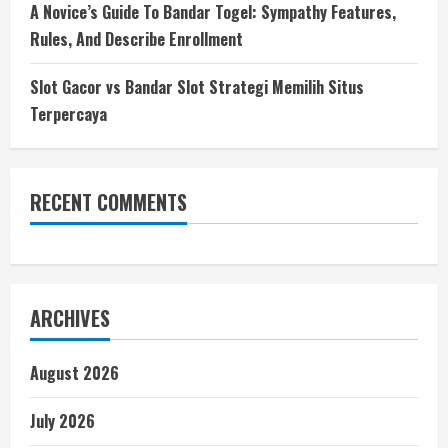
A Novice’s Guide To Bandar Togel: Sympathy Features,
Rules, And Describe Enrollment
Slot Gacor vs Bandar Slot Strategi Memilih Situs
Terpercaya
RECENT COMMENTS
ARCHIVES
August 2026
July 2026