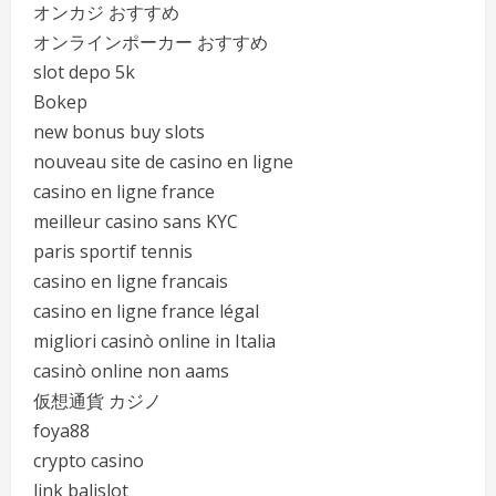
オンカジ おすすめ
オンラインポーカー おすすめ
slot depo 5k
Bokep
new bonus buy slots
nouveau site de casino en ligne
casino en ligne france
meilleur casino sans KYC
paris sportif tennis
casino en ligne francais
casino en ligne france légal
migliori casinò online in Italia
casinò online non aams
仮想通貨 カジノ
foya88
crypto casino
link balislot