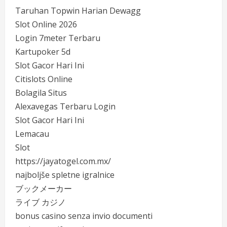
Taruhan Topwin Harian Dewagg
Slot Online 2026
Login 7meter Terbaru
Kartupoker 5d
Slot Gacor Hari Ini
Citislots Online
Bolagila Situs
Alexavegas Terbaru Login
Slot Gacor Hari Ini
Lemacau
Slot
https://jayatogel.com.mx/
najboljše spletne igralnice
ブックメーカー
ライブ カジノ
bonus casino senza invio documenti