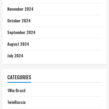
November 2024
October 2024
September 2024
August 2024
July 2024
CATEGORIES
1Win Brasil
1winRussia