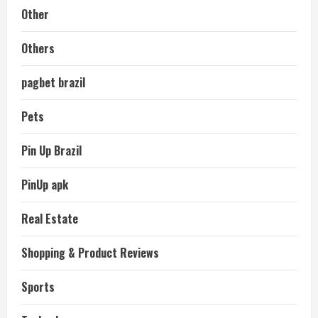
Other
Others
pagbet brazil
Pets
Pin Up Brazil
PinUp apk
Real Estate
Shopping & Product Reviews
Sports