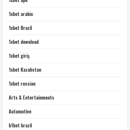
1xbet apk
1xbet arabic
1xbet Brazil
1xbet download
1xbet giriş
1xbet Kazahstan
1xbet russian
Arts & Entertainments
Automotive
b1bet brazil