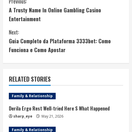
C
Previous:
A Trusty Name In Online Gambling Casino
o
Entertainment
n
Next:
t
Guia Completo da Plataforma 3333bet: Como
i
Funciona e Como Apostar
n
u
RELATED STORIES
e
Family & Relationship
R
Derila Ergo Rest Well-tried Here S What Happened
e
sharp_eye
May 21, 2026
a
Family & Relationship