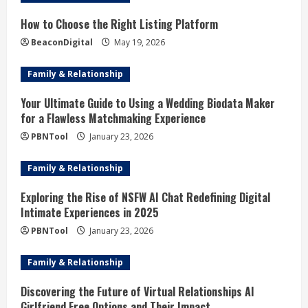
d
How to Choose the Right Listing Platform
i
BeaconDigital
May 19, 2026
n
Family & Relationship
g
Your Ultimate Guide to Using a Wedding Biodata Maker
for a Flawless Matchmaking Experience
PBNTool
January 23, 2026
Family & Relationship
Exploring the Rise of NSFW AI Chat Redefining Digital
Intimate Experiences in 2025
PBNTool
January 23, 2026
Family & Relationship
Discovering the Future of Virtual Relationships AI
Girlfriend Free Options and Their Impact