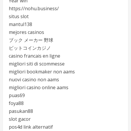
Year win
https://nohu.business/
situs slot
mantul138
mejores casinos
ブック メーカー 野球
ビットコインカジノ
casino francais en ligne
migliori siti di scommesse
migliori bookmaker non aams
nuovi casino non aams
migliori casino online aams
puas69
foya88
pasukan88
slot gacor
pos4d link alternatif