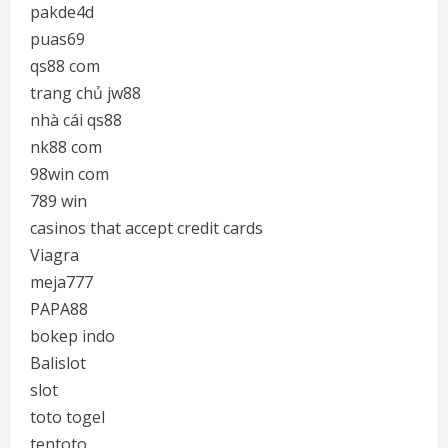
pakde4d
puas69
qs88 com
trang chủ jw88
nhà cái qs88
nk88 com
98win com
789 win
casinos that accept credit cards
Viagra
meja777
PAPA88
bokep indo
Balislot
slot
toto togel
tentoto