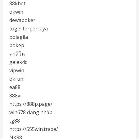
88kbet
okwin
dewapoker
togel terpercaya
bolagila
bokep
คาสิโน
gelek4d
vipwin
okfun
ea88
888vi
https://888p.page/
win678 đăng nhập
tg88
https://555win.trade/
NK88