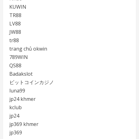
KUWIN
TR88
LV88
JW88
tr88
trang chủ okwin
789WIN
QS88
Badakslot
ビットコインカジノ
luna99
jp24 khmer
kclub
jp24
jp369 khmer
jp369