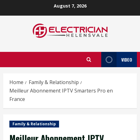
Skip
August 7, 2026
to
content
VIDEO
Home
Family & Relationship
Meilleur Abonnement IPTV Smarters Pro en
France
Family & Relationship
Meilleur Abonnement IPTV