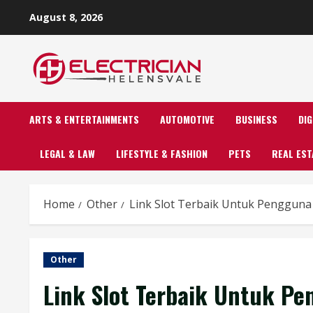
Skip
August 8, 2026
to
content
ARTS & ENTERTAINMENTS
AUTOMOTIVE
BUSINESS
DI
LEGAL & LAW
LIFESTYLE & FASHION
PETS
REAL EST
Home
Other
Link Slot Terbaik Untuk Pengguna
Other
Link Slot Terbaik Untuk P