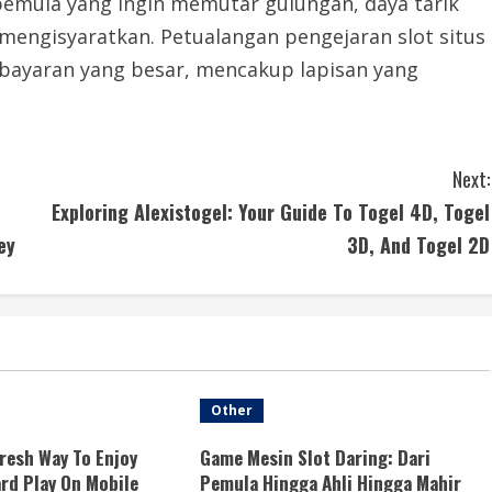
emula yang ingin memutar gulungan, daya tarik
 mengisyaratkan. Petualangan pengejaran slot situs
ayaran yang besar, mencakup lapisan yang
Next:
Exploring Alexistogel: Your Guide To Togel 4D, Togel
ey
3D, And Togel 2D
Other
resh Way To Enjoy
Game Mesin Slot Daring: Dari
ard Play On Mobile
Pemula Hingga Ahli Hingga Mahir