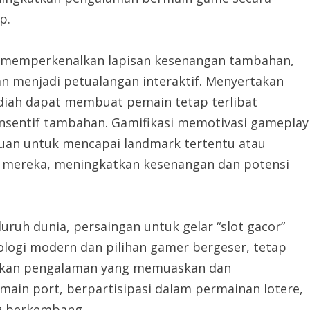
p.
t memperkenalkan lapisan kesenangan tambahan,
 menjadi petualangan interaktif. Menyertakan
hadiah dapat membuat pemain tetap terlibat
nsentif tambahan. Gamifikasi memotivasi gameplay
juan untuk mencapai landmark tertentu atau
n mereka, meningkatkan kesenangan dan potensi
uruh dunia, persaingan untuk gelar “slot gacor”
nologi modern dan pilihan gamer bergeser, tetap
ikan pengalaman yang memuaskan dan
ain port, berpartisipasi dalam permainan lotere,
ng berkembang.