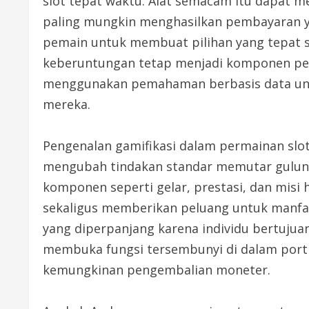
slot tepat waktu. Alat semacam itu dapat 
paling mungkin menghasilkan pembayaran ya
pemain untuk membuat pilihan yang tepat
keberuntungan tetap menjadi komponen pen
menggunakan pemahaman berbasis data un
mereka.
Pengenalan gamifikasi dalam permainan sl
mengubah tindakan standar memutar gulung
komponen seperti gelar, prestasi, dan misi
sekaligus memberikan peluang untuk manf
yang diperpanjang karena individu bertuju
membuka fungsi tersembunyi di dalam port
kemungkinan pengembalian moneter.