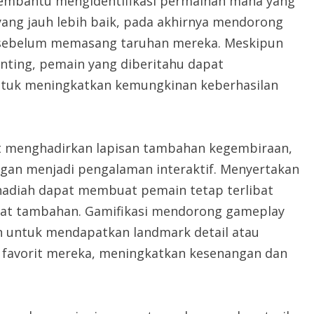
membantu mengidentifikasi permainan mana yang
ng jauh lebih baik, pada akhirnya mendorong
 sebelum memasang taruhan mereka. Meskipun
ting, pemain yang diberitahu dapat
tuk meningkatkan kemungkinan keberhasilan
ot menghadirkan lapisan tambahan kegembiraan,
an menjadi pengalaman interaktif. Menyertakan
 hadiah dapat membuat pemain tetap terlibat
aat tambahan. Gamifikasi mendorong gameplay
an untuk mendapatkan landmark detail atau
 favorit mereka, meningkatkan kesenangan dan