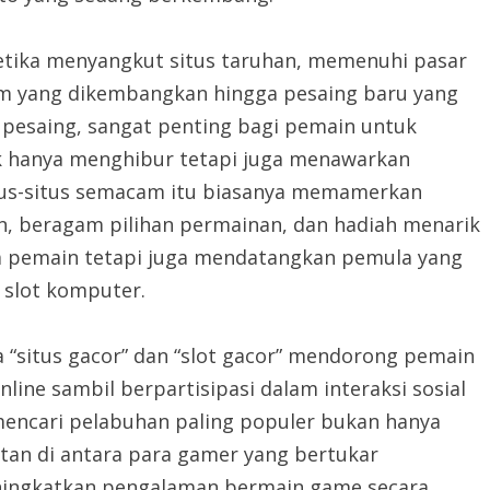
 ketika menyangkut situs taruhan, memenuhi pasar
orm yang dikembangkan hingga pesaing baru yang
pesaing, sangat penting bagi pemain untuk
ak hanya menghibur tetapi juga menawarkan
tus-situs semacam itu biasanya memamerkan
 beragam pilihan permainan, dan hadiah menarik
a pemain tetapi juga mendatangkan pemula yang
 slot komputer.
a “situs gacor” dan “slot gacor” mendorong pemain
ine sambil berpartisipasi dalam interaksi sosial
mencari pelabuhan paling populer bukan hanya
an di antara para gamer yang bertukar
eningkatkan pengalaman bermain game secara