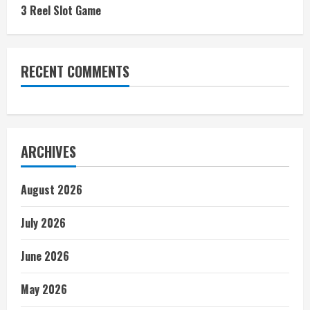
3 Reel Slot Game
RECENT COMMENTS
ARCHIVES
August 2026
July 2026
June 2026
May 2026