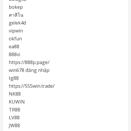
bokep
คาสิโน
gelek4d
vipwin
okfun
ea88
888vi
https://888p.page/
win678 đăng nhập
tg88
https://555win.trade/
NK88
KUWIN
TR88
LV88
JW88