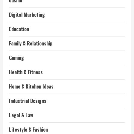
casino
Digital Marketing
Education
Family & Relationship
Gaming
Health & Fitness
Home & Kitchen Ideas
Industrial Designs
Legal & Law
Lifestyle & Fashion