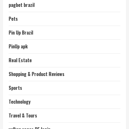
pagbet brazil
Pets
Pin Up Brazil
PinUp apk
Real Estate
Shopping & Product Reviews
Sports
Technology
Travel & Tours