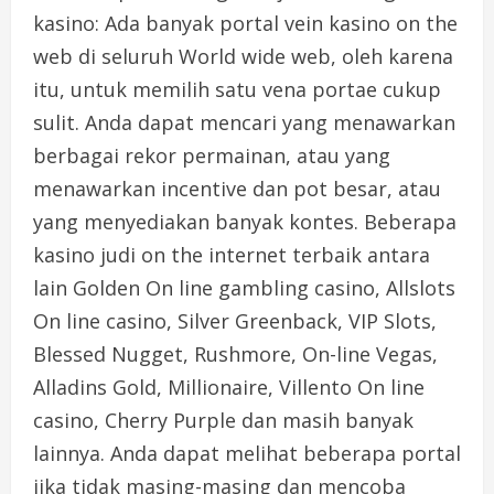
kasino: Ada banyak portal vein kasino on the
web di seluruh World wide web, oleh karena
itu, untuk memilih satu vena portae cukup
sulit. Anda dapat mencari yang menawarkan
berbagai rekor permainan, atau yang
menawarkan incentive dan pot besar, atau
yang menyediakan banyak kontes. Beberapa
kasino judi on the internet terbaik antara
lain Golden On line gambling casino, Allslots
On line casino, Silver Greenback, VIP Slots,
Blessed Nugget, Rushmore, On-line Vegas,
Alladins Gold, Millionaire, Villento On line
casino, Cherry Purple dan masih banyak
lainnya. Anda dapat melihat beberapa portal
jika tidak masing-masing dan mencoba