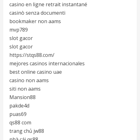
casino en ligne retrait instantané
casinò senza documenti
bookmaker non aams
mvp789
slot gacor
slot gacor
https://stqs88.com/
mejores casinos internacionales
best online casino uae
casino non aams
siti non aams
Mansion88
pakde4d
puas69
qs88 com
trang chủ jw88
nhà cái qs88