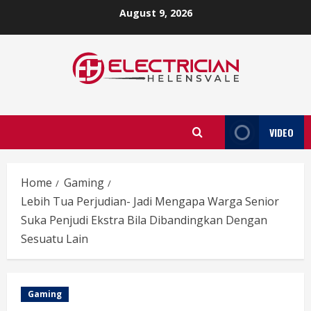
Skip
August 9, 2026
to
content
VIDEO
Home
Gaming
Lebih Tua Perjudian- Jadi Mengapa Warga Senior
Suka Penjudi Ekstra Bila Dibandingkan Dengan
Sesuatu Lain
Gaming