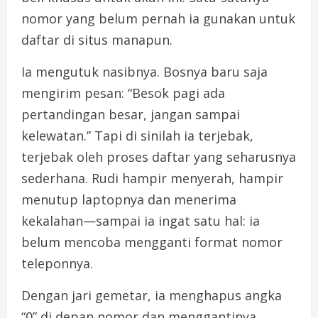
nomor yang belum pernah ia gunakan untuk
daftar di situs manapun.
Ia mengutuk nasibnya. Bosnya baru saja
mengirim pesan: “Besok pagi ada
pertandingan besar, jangan sampai
kelewatan.” Tapi di sinilah ia terjebak,
terjebak oleh proses daftar yang seharusnya
sederhana. Rudi hampir menyerah, hampir
menutup laptopnya dan menerima
kekalahan—sampai ia ingat satu hal: ia
belum mencoba mengganti format nomor
teleponnya.
Dengan jari gemetar, ia menghapus angka
“0” di depan nomor dan menggantinya