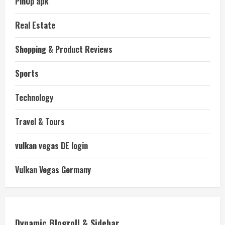
PinUp apk
Real Estate
Shopping & Product Reviews
Sports
Technology
Travel & Tours
vulkan vegas DE login
Vulkan Vegas Germany
Dynamic Blogroll & Sidebar