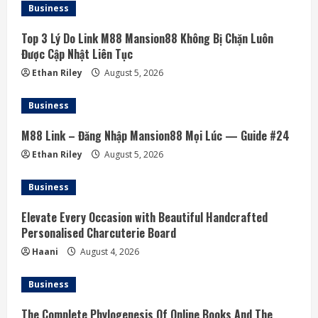
e
Business
R
Top 3 Lý Do Link M88 Mansion88 Không Bị Chặn Luôn
Được Cập Nhật Liên Tục
e
Ethan Riley
August 5, 2026
a
Business
d
M88 Link – Đăng Nhập Mansion88 Mọi Lúc — Guide #24
i
Ethan Riley
August 5, 2026
n
Business
g
Elevate Every Occasion with Beautiful Handcrafted
Personalised Charcuterie Board
Haani
August 4, 2026
Business
The Complete Phylogenesis Of Online Books And The