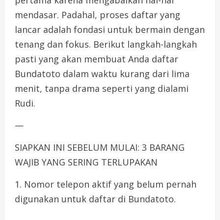
pertama karena mengabaikan hal-hal
mendasar. Padahal, proses daftar yang
lancar adalah fondasi untuk bermain dengan
tenang dan fokus. Berikut langkah-langkah
pasti yang akan membuat Anda daftar
Bundatoto dalam waktu kurang dari lima
menit, tanpa drama seperti yang dialami
Rudi.
—
SIAPKAN INI SEBELUM MULAI: 3 BARANG
WAJIB YANG SERING TERLUPAKAN
1. Nomor telepon aktif yang belum pernah
digunakan untuk daftar di Bundatoto.