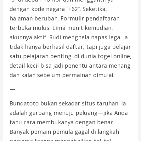
dengan kode negara “+62”. Seketika,
halaman berubah. Formulir pendaftaran
terbuka mulus. Lima menit kemudian,
akunnya aktif. Rudi menghela napas lega. Ia
tidak hanya berhasil daftar, tapi juga belajar
satu pelajaran penting: di dunia togel online,
detail kecil bisa jadi penentu antara menang
dan kalah sebelum permainan dimulai.
—
Bundatoto bukan sekadar situs taruhan. Ia
adalah gerbang menuju peluang—jika Anda
tahu cara membukanya dengan benar.
Banyak pemain pemula gagal di langkah