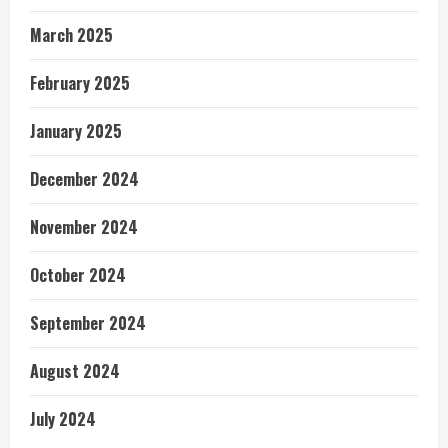
March 2025
February 2025
January 2025
December 2024
November 2024
October 2024
September 2024
August 2024
July 2024