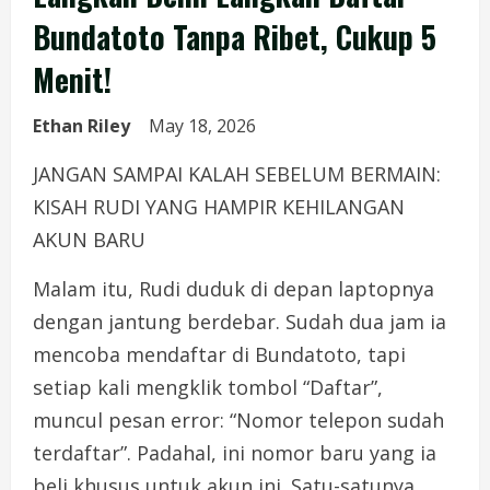
Bundatoto Tanpa Ribet, Cukup 5
Menit!
Ethan Riley
May 18, 2026
JANGAN SAMPAI KALAH SEBELUM BERMAIN:
KISAH RUDI YANG HAMPIR KEHILANGAN
AKUN BARU
Malam itu, Rudi duduk di depan laptopnya
dengan jantung berdebar. Sudah dua jam ia
mencoba mendaftar di Bundatoto, tapi
setiap kali mengklik tombol “Daftar”,
muncul pesan error: “Nomor telepon sudah
terdaftar”. Padahal, ini nomor baru yang ia
beli khusus untuk akun ini. Satu-satunya