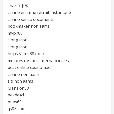
sharex下载
casino en ligne retrait instantané
casinò senza documenti
bookmaker non aams
mvp789
slot gacor
slot gacor
https://stqs88.com/
mejores casinos internacionales
best online casino uae
casino non aams
siti non aams
Mansion88
pakde4d
puas69
qs88 com