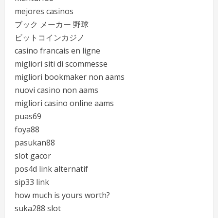
mejores casinos
ブック メーカー 野球
ビットコインカジノ
casino francais en ligne
migliori siti di scommesse
migliori bookmaker non aams
nuovi casino non aams
migliori casino online aams
puas69
foya88
pasukan88
slot gacor
pos4d link alternatif
sip33 link
how much is yours worth?
suka288 slot