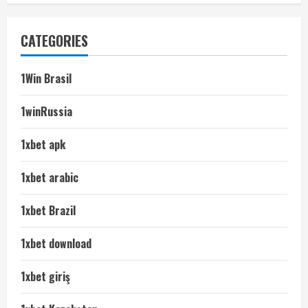
CATEGORIES
1Win Brasil
1winRussia
1xbet apk
1xbet arabic
1xbet Brazil
1xbet download
1xbet giriş