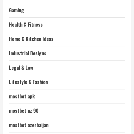
Gaming
Health & Fitness
Home & Kitchen Ideas
Industrial Designs
Legal & Law
Lifestyle & Fashion
mostbet apk
mostbet az 90
mostbet azerbaijan