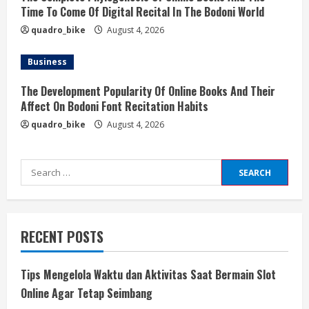
Time To Come Of Digital Recital In The Bodoni World
quadro_bike
August 4, 2026
Business
The Development Popularity Of Online Books And Their
Affect On Bodoni Font Recitation Habits
quadro_bike
August 4, 2026
Search
for:
RECENT POSTS
Tips Mengelola Waktu dan Aktivitas Saat Bermain Slot
Online Agar Tetap Seimbang