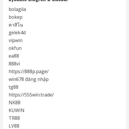
bolagila
bokep
คาสิโน
gelek4d
vipwin
okfun
ea88
888vi
https://888p.page/
win678 đăng nhập
tg88
https://555win.trade/
NK88
KUWIN
TR88
LV88