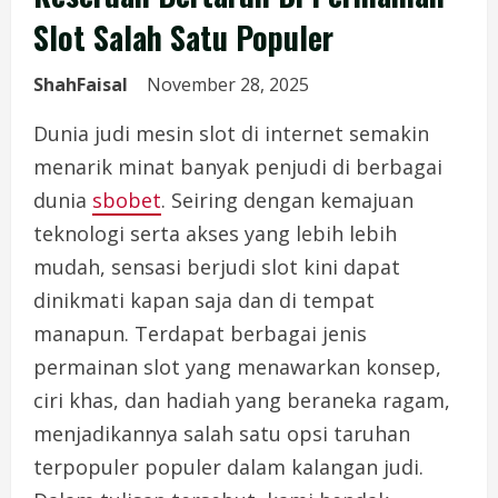
Slot Salah Satu Populer
ShahFaisal
November 28, 2025
Dunia judi mesin slot di internet semakin
menarik minat banyak penjudi di berbagai
dunia
sbobet
. Seiring dengan kemajuan
teknologi serta akses yang lebih lebih
mudah, sensasi berjudi slot kini dapat
dinikmati kapan saja dan di tempat
manapun. Terdapat berbagai jenis
permainan slot yang menawarkan konsep,
ciri khas, dan hadiah yang beraneka ragam,
menjadikannya salah satu opsi taruhan
terpopuler populer dalam kalangan judi.