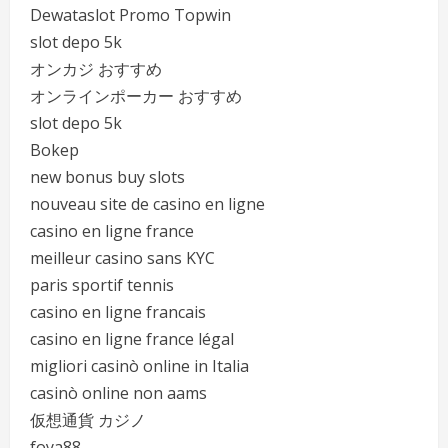
Dewataslot Promo Topwin
slot depo 5k
オンカジ おすすめ
オンラインポーカー おすすめ
slot depo 5k
Bokep
new bonus buy slots
nouveau site de casino en ligne
casino en ligne france
meilleur casino sans KYC
paris sportif tennis
casino en ligne francais
casino en ligne france légal
migliori casinò online in Italia
casinò online non aams
仮想通貨 カジノ
foya88