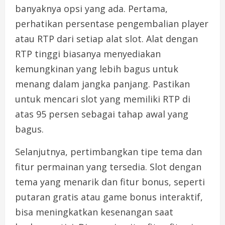
banyaknya opsi yang ada. Pertama,
perhatikan persentase pengembalian player
atau RTP dari setiap alat slot. Alat dengan
RTP tinggi biasanya menyediakan
kemungkinan yang lebih bagus untuk
menang dalam jangka panjang. Pastikan
untuk mencari slot yang memiliki RTP di
atas 95 persen sebagai tahap awal yang
bagus.
Selanjutnya, pertimbangkan tipe tema dan
fitur permainan yang tersedia. Slot dengan
tema yang menarik dan fitur bonus, seperti
putaran gratis atau game bonus interaktif,
bisa meningkatkan kesenangan saat