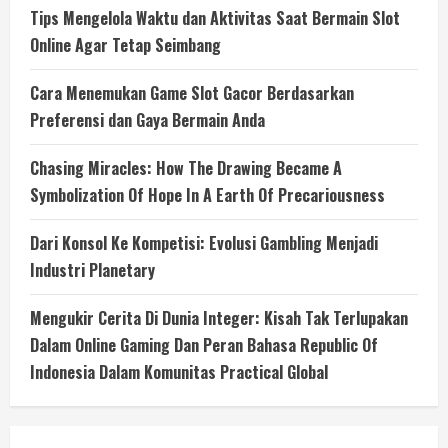
Tips Mengelola Waktu dan Aktivitas Saat Bermain Slot
Online Agar Tetap Seimbang
Cara Menemukan Game Slot Gacor Berdasarkan
Preferensi dan Gaya Bermain Anda
Chasing Miracles: How The Drawing Became A
Symbolization Of Hope In A Earth Of Precariousness
Dari Konsol Ke Kompetisi: Evolusi Gambling Menjadi
Industri Planetary
Mengukir Cerita Di Dunia Integer: Kisah Tak Terlupakan
Dalam Online Gaming Dan Peran Bahasa Republic Of
Indonesia Dalam Komunitas Practical Global