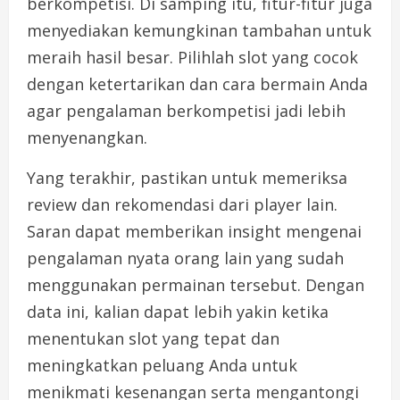
berkompetisi. Di samping itu, fitur-fitur juga
menyediakan kemungkinan tambahan untuk
meraih hasil besar. Pilihlah slot yang cocok
dengan ketertarikan dan cara bermain Anda
agar pengalaman berkompetisi jadi lebih
menyenangkan.
Yang terakhir, pastikan untuk memeriksa
review dan rekomendasi dari player lain.
Saran dapat memberikan insight mengenai
pengalaman nyata orang lain yang sudah
menggunakan permainan tersebut. Dengan
data ini, kalian dapat lebih yakin ketika
menentukan slot yang tepat dan
meningkatkan peluang Anda untuk
menikmati kesenangan serta mengantongi