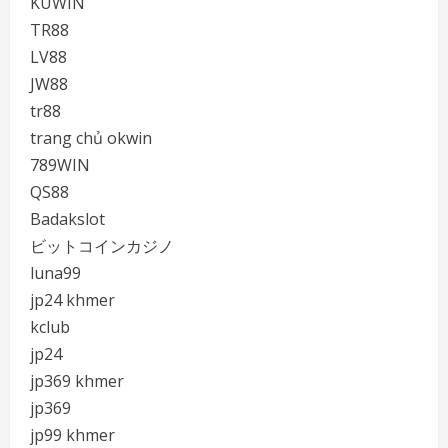
KUWIN
TR88
LV88
JW88
tr88
trang chủ okwin
789WIN
QS88
Badakslot
ビットコインカジノ
luna99
jp24 khmer
kclub
jp24
jp369 khmer
jp369
jp99 khmer