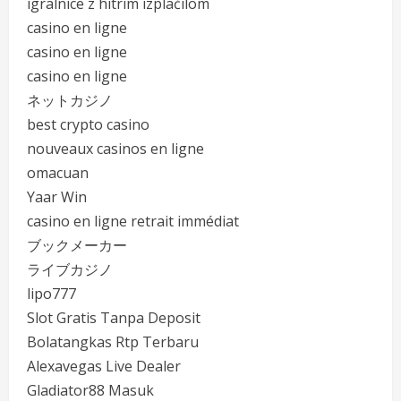
igralnice z hitrim izplačilom
casino en ligne
casino en ligne
casino en ligne
ネットカジノ
best crypto casino
nouveaux casinos en ligne
omacuan
Yaar Win
casino en ligne retrait immédiat
ブックメーカー
ライブカジノ
lipo777
Slot Gratis Tanpa Deposit
Bolatangkas Rtp Terbaru
Alexavegas Live Dealer
Gladiator88 Masuk