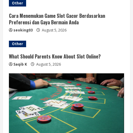
a
Other
d
Cara Menemukan Game Slot Gacor Berdasarkan
Preferensi dan Gaya Bermain Anda
i
seoking03
August 5, 2026
n
Other
g
What Should Parents Know About Slot Online?
Saqib K
August 5, 2026