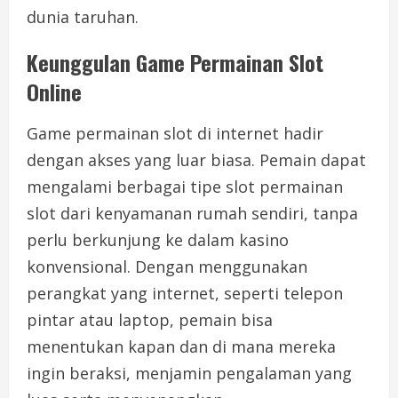
dunia taruhan.
Keunggulan Game Permainan Slot
Online
Game permainan slot di internet hadir
dengan akses yang luar biasa. Pemain dapat
mengalami berbagai tipe slot permainan
slot dari kenyamanan rumah sendiri, tanpa
perlu berkunjung ke dalam kasino
konvensional. Dengan menggunakan
perangkat yang internet, seperti telepon
pintar atau laptop, pemain bisa
menentukan kapan dan di mana mereka
ingin beraksi, menjamin pengalaman yang