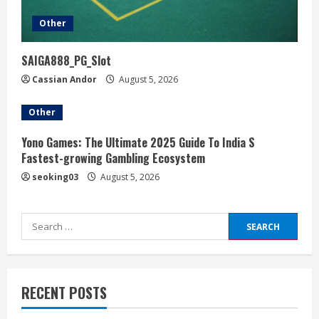
Other
SAIGA888_PG_Slot
Cassian Andor
August 5, 2026
Other
Yono Games: The Ultimate 2025 Guide To India S
Fastest-growing Gambling Ecosystem
seoking03
August 5, 2026
Search
for:
RECENT POSTS