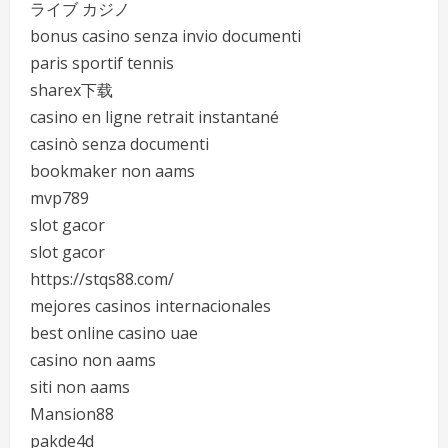
ライブ カジノ
bonus casino senza invio documenti
paris sportif tennis
sharex下载
casino en ligne retrait instantané
casinò senza documenti
bookmaker non aams
mvp789
slot gacor
slot gacor
https://stqs88.com/
mejores casinos internacionales
best online casino uae
casino non aams
siti non aams
Mansion88
pakde4d