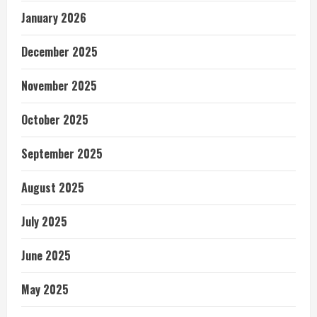
January 2026
December 2025
November 2025
October 2025
September 2025
August 2025
July 2025
June 2025
May 2025