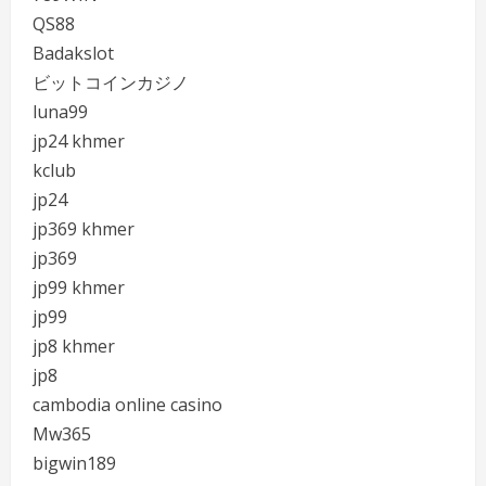
QS88
Badakslot
ビットコインカジノ
luna99
jp24 khmer
kclub
jp24
jp369 khmer
jp369
jp99 khmer
jp99
jp8 khmer
jp8
cambodia online casino
Mw365
bigwin189