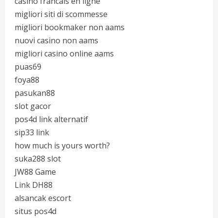
casino francais en ligne
migliori siti di scommesse
migliori bookmaker non aams
nuovi casino non aams
migliori casino online aams
puas69
foya88
pasukan88
slot gacor
pos4d link alternatif
sip33 link
how much is yours worth?
suka288 slot
JW88 Game
Link DH88
alsancak escort
situs pos4d