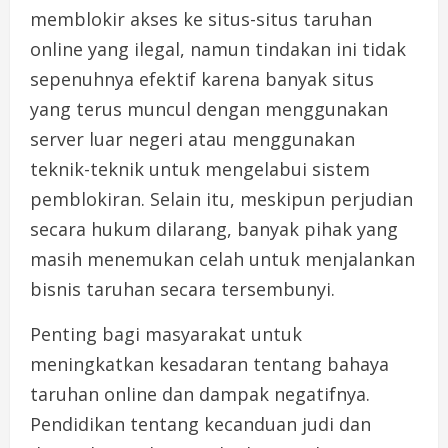
memblokir akses ke situs-situs taruhan
online yang ilegal, namun tindakan ini tidak
sepenuhnya efektif karena banyak situs
yang terus muncul dengan menggunakan
server luar negeri atau menggunakan
teknik-teknik untuk mengelabui sistem
pemblokiran. Selain itu, meskipun perjudian
secara hukum dilarang, banyak pihak yang
masih menemukan celah untuk menjalankan
bisnis taruhan secara tersembunyi.
Penting bagi masyarakat untuk
meningkatkan kesadaran tentang bahaya
taruhan online dan dampak negatifnya.
Pendidikan tentang kecanduan judi dan