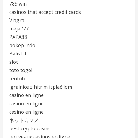
789 win
casinos that accept credit cards
Viagra
meja777
PAPA88
bokep indo
Balislot
slot
toto togel
tentoto
igralnice z hitrim izplačilom
casino en ligne
casino en ligne
casino en ligne
ネットカジノ
best crypto casino
nouveaux casinos en ligne