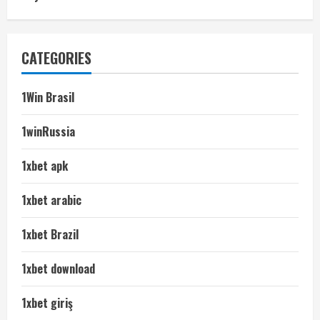
CATEGORIES
1Win Brasil
1winRussia
1xbet apk
1xbet arabic
1xbet Brazil
1xbet download
1xbet giriş