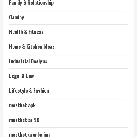
Family & Relationship
Gaming
Health & Fitness
Home & Kitchen Ideas
Industrial Designs
Legal & Law
Lifestyle & Fashion
mostbet apk
mostbet az 90
mostbet azerbaijan