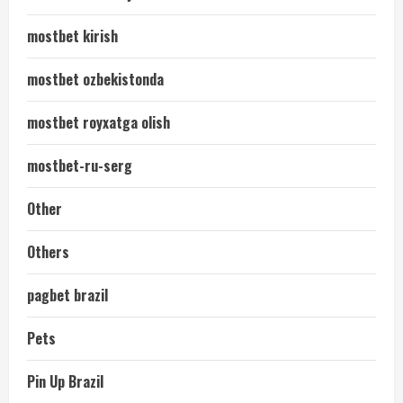
mostbet kirish
mostbet ozbekistonda
mostbet royxatga olish
mostbet-ru-serg
Other
Others
pagbet brazil
Pets
Pin Up Brazil