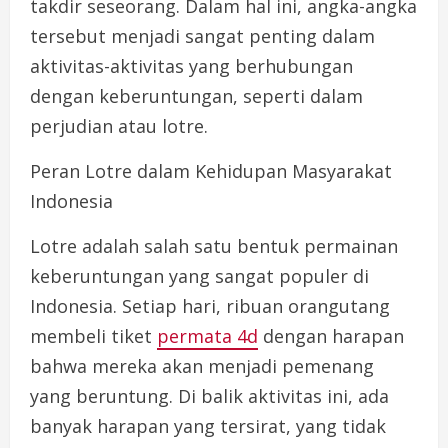
takdir seseorang. Dalam hal ini, angka-angka
tersebut menjadi sangat penting dalam
aktivitas-aktivitas yang berhubungan
dengan keberuntungan, seperti dalam
perjudian atau lotre.
Peran Lotre dalam Kehidupan Masyarakat
Indonesia
Lotre adalah salah satu bentuk permainan
keberuntungan yang sangat populer di
Indonesia. Setiap hari, ribuan orangutang
membeli tiket
permata 4d
dengan harapan
bahwa mereka akan menjadi pemenang
yang beruntung. Di balik aktivitas ini, ada
banyak harapan yang tersirat, yang tidak