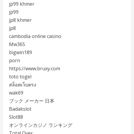
jp99 khmer
jp99
jp8 khmer
jp8
cambodia online casino
Mw365
bigwin189
porn
https://www.bruxy.com
toto togel
สล็อตเว็บตรง
wak69
ブック メーカー 日本
Badakslot
Slot88
オンラインカジノ ランキング
Total Over