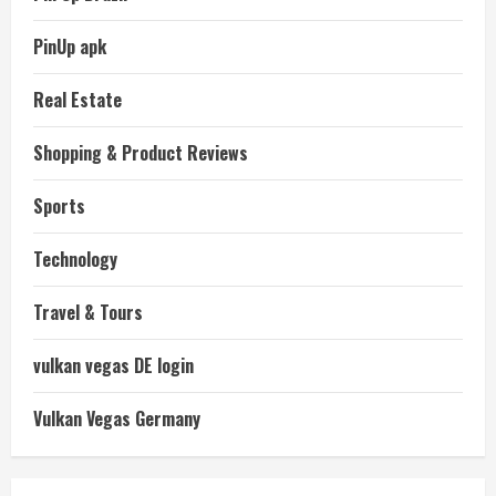
PinUp apk
Real Estate
Shopping & Product Reviews
Sports
Technology
Travel & Tours
vulkan vegas DE login
Vulkan Vegas Germany