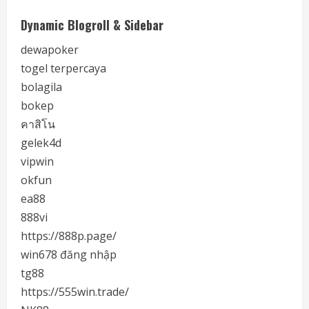
Dynamic Blogroll & Sidebar
dewapoker
togel terpercaya
bolagila
bokep
คาสิโน
gelek4d
vipwin
okfun
ea88
888vi
https://888p.page/
win678 đăng nhập
tg88
https://555win.trade/