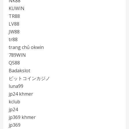
NK88
KUWIN
TR88
LV88
JW88
tr88
trang chủ okwin
789WIN
QS88
Badakslot
ビットコインカジノ
luna99
jp24 khmer
kclub
jp24
jp369 khmer
jp369