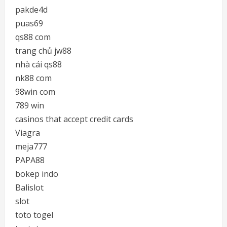
pakde4d
puas69
qs88 com
trang chủ jw88
nhà cái qs88
nk88 com
98win com
789 win
casinos that accept credit cards
Viagra
meja777
PAPA88
bokep indo
Balislot
slot
toto togel