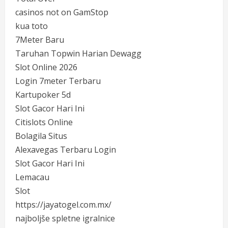
casinos not on GamStop
kua toto
7Meter Baru
Taruhan Topwin Harian Dewagg
Slot Online 2026
Login 7meter Terbaru
Kartupoker 5d
Slot Gacor Hari Ini
Citislots Online
Bolagila Situs
Alexavegas Terbaru Login
Slot Gacor Hari Ini
Lemacau
Slot
https://jayatogel.com.mx/
najboljše spletne igralnice