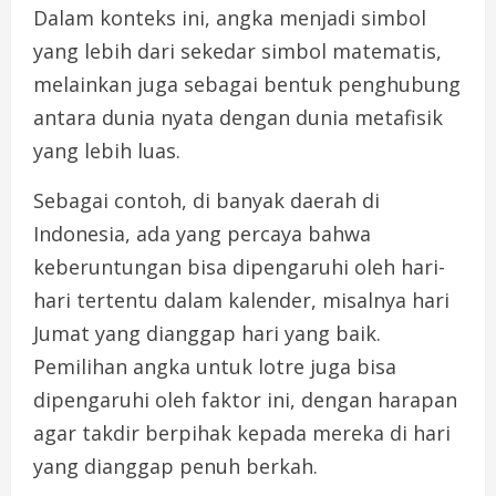
Dalam konteks ini, angka menjadi simbol
yang lebih dari sekedar simbol matematis,
melainkan juga sebagai bentuk penghubung
antara dunia nyata dengan dunia metafisik
yang lebih luas.
Sebagai contoh, di banyak daerah di
Indonesia, ada yang percaya bahwa
keberuntungan bisa dipengaruhi oleh hari-
hari tertentu dalam kalender, misalnya hari
Jumat yang dianggap hari yang baik.
Pemilihan angka untuk lotre juga bisa
dipengaruhi oleh faktor ini, dengan harapan
agar takdir berpihak kepada mereka di hari
yang dianggap penuh berkah.