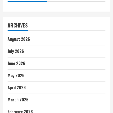
ARCHIVES
August 2026
July 2026
June 2026
May 2026
April 2026
March 2026
February 2026