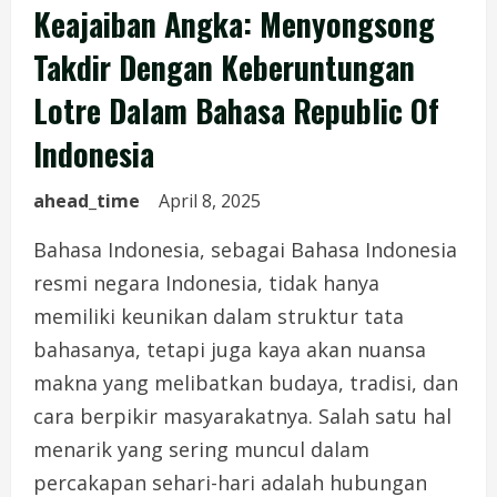
Keajaiban Angka: Menyongsong
Takdir Dengan Keberuntungan
Lotre Dalam Bahasa Republic Of
Indonesia
ahead_time
April 8, 2025
Bahasa Indonesia, sebagai Bahasa Indonesia
resmi negara Indonesia, tidak hanya
memiliki keunikan dalam struktur tata
bahasanya, tetapi juga kaya akan nuansa
makna yang melibatkan budaya, tradisi, dan
cara berpikir masyarakatnya. Salah satu hal
menarik yang sering muncul dalam
percakapan sehari-hari adalah hubungan