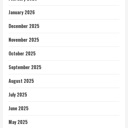
January 2026
December 2025
November 2025
October 2025
September 2025
August 2025
July 2025
June 2025
May 2025