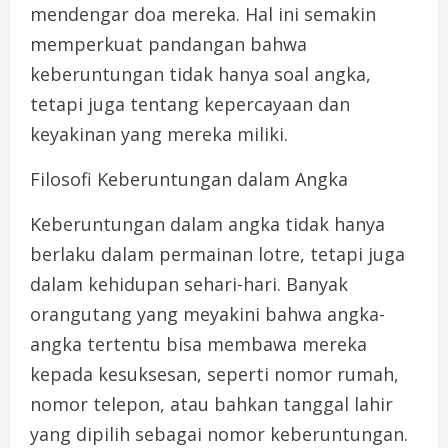
mendengar doa mereka. Hal ini semakin
memperkuat pandangan bahwa
keberuntungan tidak hanya soal angka,
tetapi juga tentang kepercayaan dan
keyakinan yang mereka miliki.
Filosofi Keberuntungan dalam Angka
Keberuntungan dalam angka tidak hanya
berlaku dalam permainan lotre, tetapi juga
dalam kehidupan sehari-hari. Banyak
orangutang yang meyakini bahwa angka-
angka tertentu bisa membawa mereka
kepada kesuksesan, seperti nomor rumah,
nomor telepon, atau bahkan tanggal lahir
yang dipilih sebagai nomor keberuntungan.