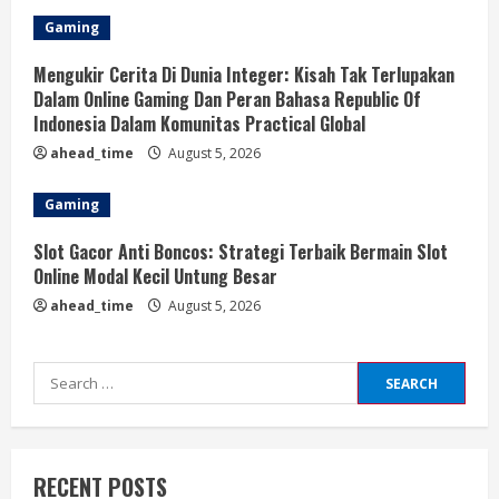
Gaming
Mengukir Cerita Di Dunia Integer: Kisah Tak Terlupakan
Dalam Online Gaming Dan Peran Bahasa Republic Of
Indonesia Dalam Komunitas Practical Global
ahead_time
August 5, 2026
Gaming
Slot Gacor Anti Boncos: Strategi Terbaik Bermain Slot
Online Modal Kecil Untung Besar
ahead_time
August 5, 2026
Search
for:
RECENT POSTS