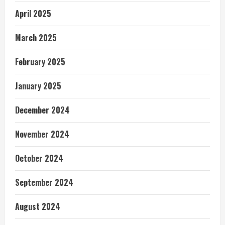
April 2025
March 2025
February 2025
January 2025
December 2024
November 2024
October 2024
September 2024
August 2024