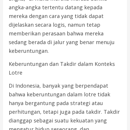
angka-angka tertentu datang kepada
mereka dengan cara yang tidak dapat
dijelaskan secara logis, namun tetap
memberikan perasaan bahwa mereka
sedang berada di jalur yang benar menuju
keberuntungan.
Keberuntungan dan Takdir dalam Konteks
Lotre
Di Indonesia, banyak yang berpendapat
bahwa keberuntungan dalam lotre tidak
hanya bergantung pada strategi atau
perhitungan, tetapi juga pada takdir. Takdir
dianggap sebagai suatu kekuatan yang
mengatur hidup seseorang, dan