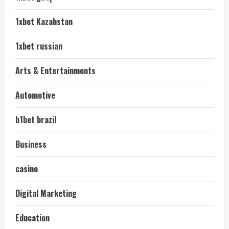
1xbet Kazahstan
1xbet russian
Arts & Entertainments
Automotive
b1bet brazil
Business
casino
Digital Marketing
Education