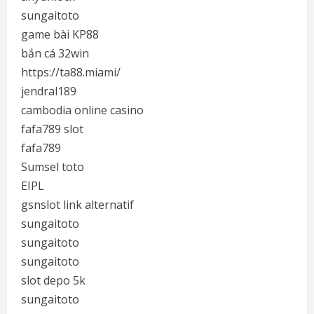
sungaitoto
game bài KP88
bắn cá 32win
https://ta88.miami/
jendral189
cambodia online casino
fafa789 slot
fafa789
Sumsel toto
EIPL
gsnslot link alternatif
sungaitoto
sungaitoto
sungaitoto
slot depo 5k
sungaitoto