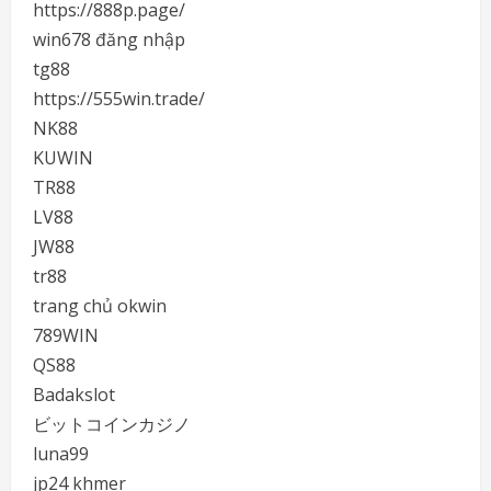
https://888p.page/
win678 đăng nhập
tg88
https://555win.trade/
NK88
KUWIN
TR88
LV88
JW88
tr88
trang chủ okwin
789WIN
QS88
Badakslot
ビットコインカジノ
luna99
jp24 khmer