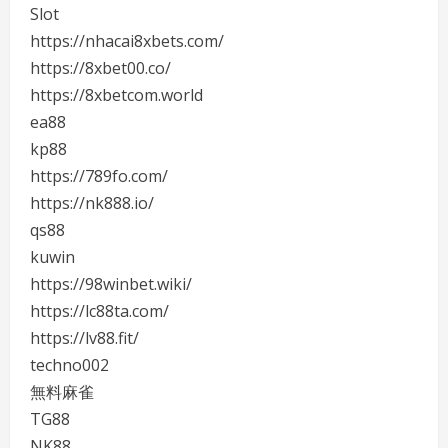
Slot
https://nhacai8xbets.com/
https://8xbet00.co/
https://8xbetcom.world
ea88
kp88
https://789fo.com/
https://nk888.io/
qs88
kuwin
https://98winbet.wiki/
https://lc88ta.com/
https://lv88.fit/
techno002
無料麻雀
TG88
NK88