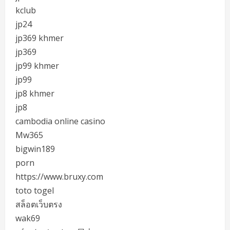
kclub
jp24
jp369 khmer
jp369
jp99 khmer
jp99
jp8 khmer
jp8
cambodia online casino
Mw365
bigwin189
porn
https://www.bruxy.com
toto togel
สล็อตเว็บตรง
wak69