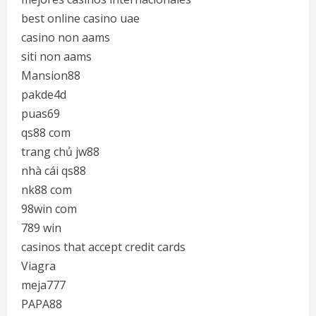
best online casino uae
casino non aams
siti non aams
Mansion88
pakde4d
puas69
qs88 com
trang chủ jw88
nhà cái qs88
nk88 com
98win com
789 win
casinos that accept credit cards
Viagra
meja777
PAPA88