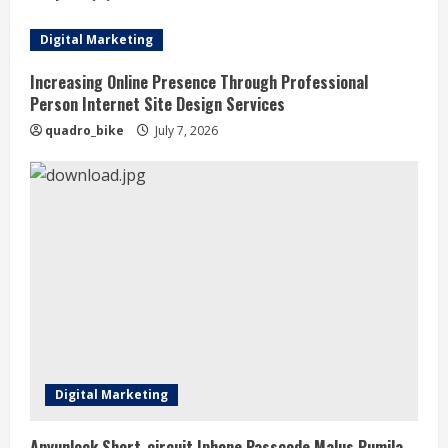
i
Digital Marketing
n
Increasing Online Presence Through Professional
Person Internet Site Design Services
g
quadro_bike
July 7, 2026
Digital Marketing
Anyunlock Short-circuit Iphone Passcode Malus Pumila