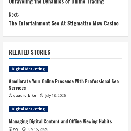
Unraveling the Dynamics of Online Trading
o
Next:
n
The Entertainment See At Stigmatize Mcw Casino
t
i
RELATED STORIES
n
u
Digital Marketing
e
Ameliorate Your Online Presence With Professional Seo
Services
R
quadro_bike
July 18, 2026
e
Digital Marketing
a
Managing Digital Content and Offline Viewing Habits
d
Ivy
July 15, 2026