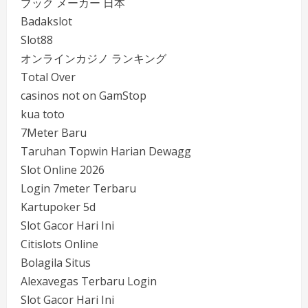
ブック メーカー 日本
Badakslot
Slot88
オンラインカジノ ランキング
Total Over
casinos not on GamStop
kua toto
7Meter Baru
Taruhan Topwin Harian Dewagg
Slot Online 2026
Login 7meter Terbaru
Kartupoker 5d
Slot Gacor Hari Ini
Citislots Online
Bolagila Situs
Alexavegas Terbaru Login
Slot Gacor Hari Ini