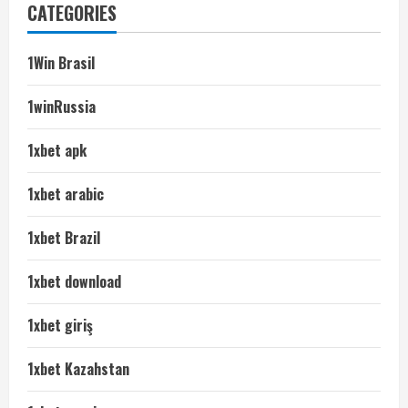
CATEGORIES
1Win Brasil
1winRussia
1xbet apk
1xbet arabic
1xbet Brazil
1xbet download
1xbet giriş
1xbet Kazahstan