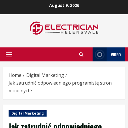
Skip
August 9, 2026
to
content
VIDEO
Primary
Menu
Home
Digital Marketing
Jak zatrudnić odpowiedniego programistę stron
mobilnych?
Digital Marketing
Jak zatrudnić odpowiedniego