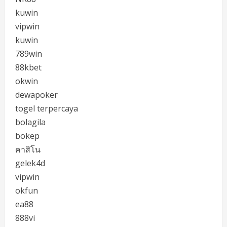
kuwin
vipwin
kuwin
789win
88kbet
okwin
dewapoker
togel terpercaya
bolagila
bokep
คาสิโน
gelek4d
vipwin
okfun
ea88
888vi