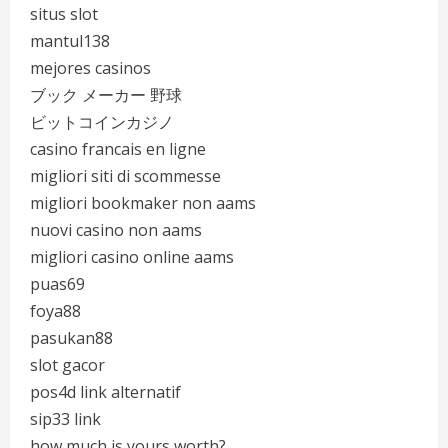
situs slot
mantul138
mejores casinos
ブック メーカー 野球
ビットコインカジノ
casino francais en ligne
migliori siti di scommesse
migliori bookmaker non aams
nuovi casino non aams
migliori casino online aams
puas69
foya88
pasukan88
slot gacor
pos4d link alternatif
sip33 link
how much is yours worth?