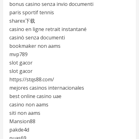
bonus casino senza invio documenti
paris sportif tennis
sharex下载
casino en ligne retrait instantané
casinò senza documenti
bookmaker non aams
mvp789
slot gacor
slot gacor
https://stqs88.com/
mejores casinos internacionales
best online casino uae
casino non aams
siti non aams
Mansion88
pakde4d
puas69