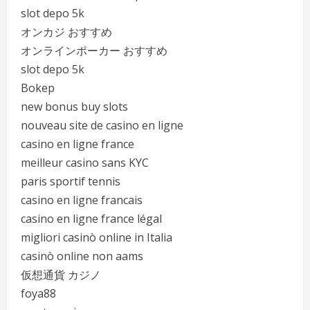
slot depo 5k
オンカジ おすすめ
オンラインポーカー おすすめ
slot depo 5k
Bokep
new bonus buy slots
nouveau site de casino en ligne
casino en ligne france
meilleur casino sans KYC
paris sportif tennis
casino en ligne francais
casino en ligne france légal
migliori casinò online in Italia
casinò online non aams
仮想通貨 カジノ
foya88