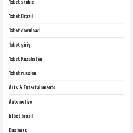
1xbet arabic
1xbet Brazil
1xbet download
1xbet giriş
1xbet Kazahstan
1xbet russian
Arts & Entertainments
Automotive
b1bet brazil
Business