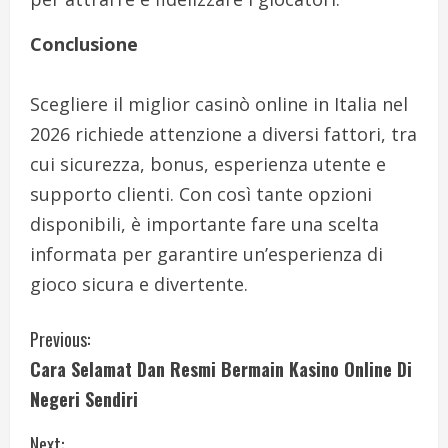
Conclusione
Scegliere il miglior casinò online in Italia nel
2026 richiede attenzione a diversi fattori, tra
cui sicurezza, bonus, esperienza utente e
supporto clienti. Con così tante opzioni
disponibili, è importante fare una scelta
informata per garantire un’esperienza di
gioco sicura e divertente.
C
Previous:
Cara Selamat Dan Resmi Bermain Kasino Online Di
o
Negeri Sendiri
n
Next: