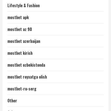
Lifestyle & Fashion
mostbet apk
mostbet az 90
mostbet azerbaijan
mostbet kirish
mostbet ozbekistonda
mostbet royxatga olish
mostbet-ru-serg
Other