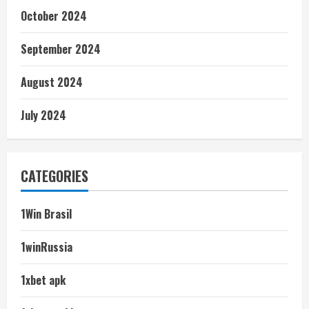
October 2024
September 2024
August 2024
July 2024
CATEGORIES
1Win Brasil
1winRussia
1xbet apk