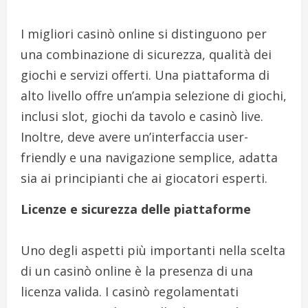
I migliori casinò online si distinguono per
una combinazione di sicurezza, qualità dei
giochi e servizi offerti. Una piattaforma di
alto livello offre un’ampia selezione di giochi,
inclusi slot, giochi da tavolo e casinò live.
Inoltre, deve avere un’interfaccia user-
friendly e una navigazione semplice, adatta
sia ai principianti che ai giocatori esperti.
Licenze e sicurezza delle piattaforme
Uno degli aspetti più importanti nella scelta
di un casinò online è la presenza di una
licenza valida. I casinò regolamentati