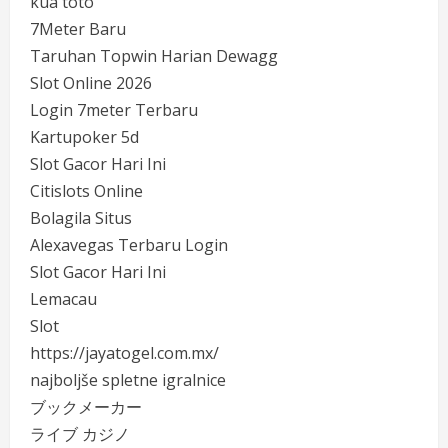
kua toto
7Meter Baru
Taruhan Topwin Harian Dewagg
Slot Online 2026
Login 7meter Terbaru
Kartupoker 5d
Slot Gacor Hari Ini
Citislots Online
Bolagila Situs
Alexavegas Terbaru Login
Slot Gacor Hari Ini
Lemacau
Slot
https://jayatogel.com.mx/
najboljše spletne igralnice
ブックメーカー
ライブ カジノ