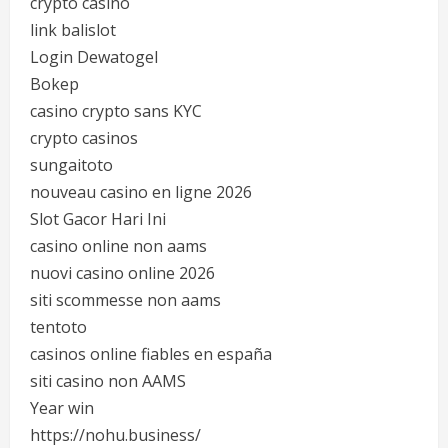
crypto casino
link balislot
Login Dewatogel
Bokep
casino crypto sans KYC
crypto casinos
sungaitoto
nouveau casino en ligne 2026
Slot Gacor Hari Ini
casino online non aams
nuovi casino online 2026
siti scommesse non aams
tentoto
casinos online fiables en españa
siti casino non AAMS
Year win
https://nohu.business/