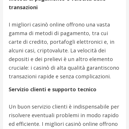
transazioni
I migliori casinò online offrono una vasta
gamma di metodi di pagamento, tra cui
carte di credito, portafogli elettronici e, in
alcuni casi, criptovalute. La velocità dei
depositi e dei prelievi è un altro elemento
cruciale: i casinò di alta qualità garantiscono
transazioni rapide e senza complicazioni.
Servizio clienti e supporto tecnico
Un buon servizio clienti è indispensabile per
risolvere eventuali problemi in modo rapido
ed efficiente. I migliori casinò online offrono