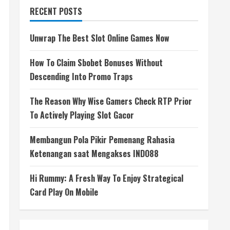
RECENT POSTS
Unwrap The Best Slot Online Games Now
How To Claim Sbobet Bonuses Without
Descending Into Promo Traps
The Reason Why Wise Gamers Check RTP Prior
To Actively Playing Slot Gacor
Membangun Pola Pikir Pemenang Rahasia
Ketenangan saat Mengakses INDO88
Hi Rummy: A Fresh Way To Enjoy Strategical
Card Play On Mobile