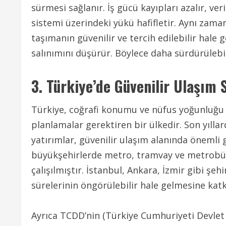
sürmesi sağlanır. İş gücü kayıpları azalır, veri
sistemi üzerindeki yükü hafifletir. Aynı zama
taşımanın güvenilir ve tercih edilebilir hale 
salınımını düşürür. Böylece daha sürdürülebili
3. Türkiye’de Güvenilir Ulaşım 
Türkiye, coğrafi konumu ve nüfus yoğunluğu n
planlamalar gerektiren bir ülkedir. Son yıll
yatırımlar, güvenilir ulaşım alanında önemli 
büyükşehirlerde metro, tramvay ve metrobüs
çalışılmıştır. İstanbul, Ankara, İzmir gibi şe
sürelerinin öngörülebilir hale gelmesine katk
Ayrıca TCDD’nin (Türkiye Cumhuriyeti Devlet De