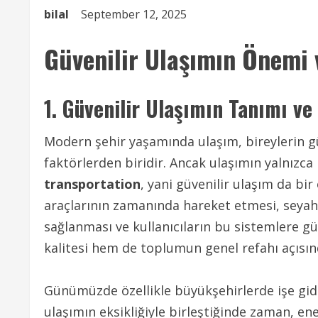
bilal
September 12, 2025
Güvenilir Ulaşımın Önemi 
1. Güvenilir Ulaşımın Tanımı v
Modern şehir yaşamında ulaşım, bireylerin 
faktörlerden biridir. Ancak ulaşımın yalnızca h
transportation
, yani güvenilir ulaşım da bi
araçlarının zamanında hareket etmesi, seyaha
sağlanması ve kullanıcıların bu sistemlere 
kalitesi hem de toplumun genel refahı açısı
Günümüzde özellikle büyükşehirlerde işe gidi
ulaşımın eksikliğiyle birleştiğinde zaman, e