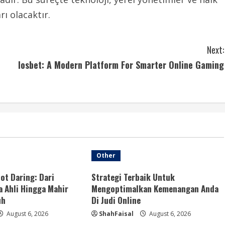
rı olacaktır.
Next:
Iosbet: A Modern Platform For Smarter Online Gaming
Other
ot Daring: Dari
Strategi Terbaik Untuk
 Ahli Hingga Mahir
Mengoptimalkan Kemenangan Anda
uh
Di Judi Online
August 6, 2026
ShahFaisal
August 6, 2026