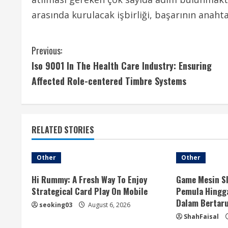
arasında kurulacak işbirliği, başarının anahta
C
Previous:
Iso 9001 In The Health Care Industry: Ensuring
o
Affected Role-centered Timbre Systems
n
t
RELATED STORIES
i
n
Other
Other
u
Hi Rummy: A Fresh Way To Enjoy
Game Mesin Sl
Strategical Card Play On Mobile
Pemula Hingga
e
Dalam Bertar
seoking03
August 6, 2026
R
ShahFaisal