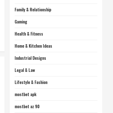
Family & Relationship
Gaming
Health & Fitness
Home & Kitchen Ideas
Industrial Designs
Legal & Law
Lifestyle & Fashion
mostbet apk
mostbet az 90