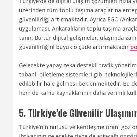
Türkiye'de de dijital ulaşım çözümleri hızla 
üzerinden tüm toplu taşıma araçlarına entegr
güvenilirliği artırmaktadır. Ayrıca EGO (Anka
uygulaması, Ankaralıların toplu taşıma araçl
tanır. Bu tür dijital gelişmeler, ulaşımda za
güvenilirliğini büyük ölçüde artırmaktadır
po
Gelecekte yapay zeka destekli trafik yönetim
tabanlı biletleme sistemleri gibi teknolojiler
edilebilir hale gelmesi beklenmektedir. Bu 
hem de kamu kaynaklarının daha verimli kulla
5. Türkiye’de Güvenilir Ulaşımı
Türkiye’nin nüfusu ve kentleşme oranı göz
ihtiyacının gelecekte daha da artacağı öngö