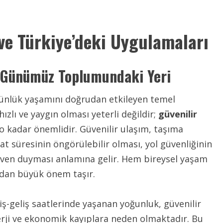
ve Türkiye’deki Uygulamaları
e Günümüz Toplumundaki Yeri
günlük yaşamını doğrudan etkileyen temel
ızlı ve yaygın olması yeterli değildir;
güvenilir
r o kadar önemlidir. Güvenilir ulaşım, taşıma
t süresinin öngörülebilir olması, yol güvenliğinin
güven duyması anlamına gelir. Hem bireysel yaşam
ndan büyük önem taşır.
ş-geliş saatlerinde yaşanan yoğunluk, güvenilir
nerji ve ekonomik kayıplara neden olmaktadır. Bu