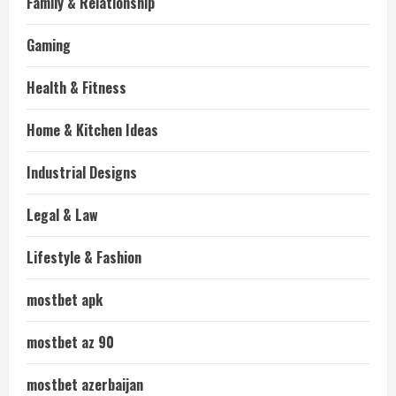
Family & Relationship
Gaming
Health & Fitness
Home & Kitchen Ideas
Industrial Designs
Legal & Law
Lifestyle & Fashion
mostbet apk
mostbet az 90
mostbet azerbaijan