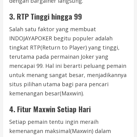
dengan bargainer langsung.
3. RTP Tinggi hingga 99
Salah satu faktor yang membuat
INDOJAYAPOKER begitu populer adalah
tingkat RTP(Return to Player) yang tinggi,
terutama pada permainan Joker yang
mencapai 99. Hal ini berarti peluang pemain
untuk menang sangat besar, menjadikannya
situs pilihan utama bagi para pencari
kemenangan besar(Maxwin).
4. Fitur Maxwin Setiap Hari
Setiap pemain tentu ingin meraih
kemenangan maksimal(Maxwin) dalam