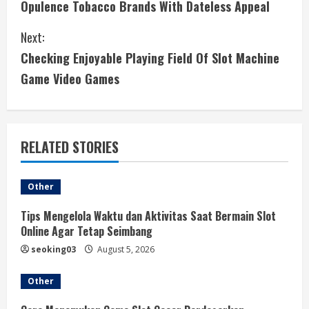
Opulence Tobacco Brands With Dateless Appeal
o
Next:
n
Checking Enjoyable Playing Field Of Slot Machine
t
Game Video Games
i
n
RELATED STORIES
u
e
Other
R
Tips Mengelola Waktu dan Aktivitas Saat Bermain Slot
Online Agar Tetap Seimbang
e
seoking03
August 5, 2026
a
Other
d