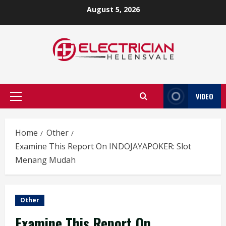
Skip
August 5, 2026
to
content
VIDEO
Primary
Menu
Home
Other
Examine This Report On INDOJAYAPOKER: Slot
Menang Mudah
Other
Examine This Report On