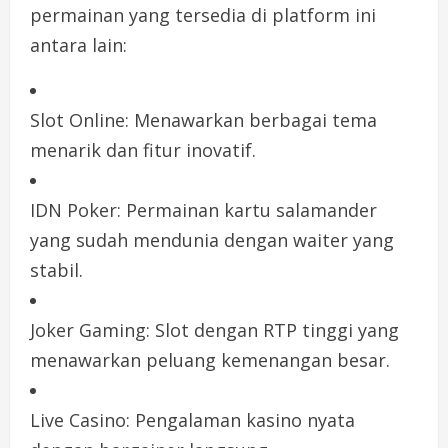
permainan yang tersedia di platform ini
antara lain:
Slot Online: Menawarkan berbagai tema
menarik dan fitur inovatif.
IDN Poker: Permainan kartu salamander
yang sudah mendunia dengan waiter yang
stabil.
Joker Gaming: Slot dengan RTP tinggi yang
menawarkan peluang kemenangan besar.
Live Casino: Pengalaman kasino nyata