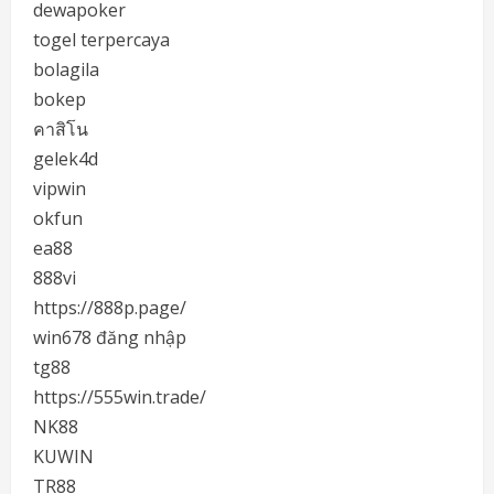
dewapoker
togel terpercaya
bolagila
bokep
คาสิโน
gelek4d
vipwin
okfun
ea88
888vi
https://888p.page/
win678 đăng nhập
tg88
https://555win.trade/
NK88
KUWIN
TR88