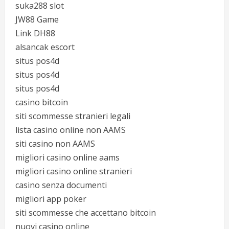
suka288 slot
JW88 Game
Link DH88
alsancak escort
situs pos4d
situs pos4d
situs pos4d
casino bitcoin
siti scommesse stranieri legali
lista casino online non AAMS
siti casino non AAMS
migliori casino online aams
migliori casino online stranieri
casino senza documenti
migliori app poker
siti scommesse che accettano bitcoin
nuovi casino online