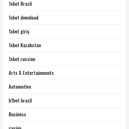
1xbet Brazil
1xbet download
1xbet giriş
1xbet Kazahstan
1xbet russian
Arts & Entertainments
Automotive
b1bet brazil
Business
casino