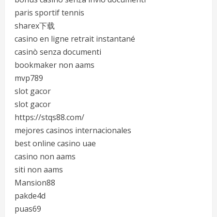
paris sportif tennis
sharex下载
casino en ligne retrait instantané
casinò senza documenti
bookmaker non aams
mvp789
slot gacor
slot gacor
https://stqs88.com/
mejores casinos internacionales
best online casino uae
casino non aams
siti non aams
Mansion88
pakde4d
puas69