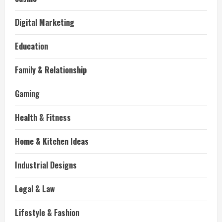
Digital Marketing
Education
Family & Relationship
Gaming
Health & Fitness
Home & Kitchen Ideas
Industrial Designs
Legal & Law
Lifestyle & Fashion