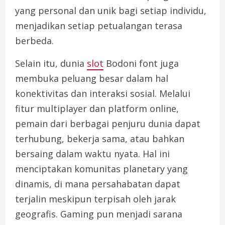
yang personal dan unik bagi setiap individu,
menjadikan setiap petualangan terasa
berbeda.
Selain itu, dunia
slot
Bodoni font juga
membuka peluang besar dalam hal
konektivitas dan interaksi sosial. Melalui
fitur multiplayer dan platform online,
pemain dari berbagai penjuru dunia dapat
terhubung, bekerja sama, atau bahkan
bersaing dalam waktu nyata. Hal ini
menciptakan komunitas planetary yang
dinamis, di mana persahabatan dapat
terjalin meskipun terpisah oleh jarak
geografis. Gaming pun menjadi sarana