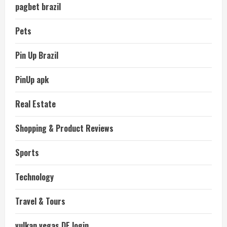
pagbet brazil
Pets
Pin Up Brazil
PinUp apk
Real Estate
Shopping & Product Reviews
Sports
Technology
Travel & Tours
vulkan vegas DE login