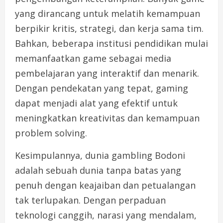
yang dirancang untuk melatih kemampuan
berpikir kritis, strategi, dan kerja sama tim.
Bahkan, beberapa institusi pendidikan mulai
memanfaatkan game sebagai media
pembelajaran yang interaktif dan menarik.
Dengan pendekatan yang tepat, gaming
dapat menjadi alat yang efektif untuk
meningkatkan kreativitas dan kemampuan
problem solving.
Kesimpulannya, dunia gambling Bodoni
adalah sebuah dunia tanpa batas yang
penuh dengan keajaiban dan petualangan
tak terlupakan. Dengan perpaduan
teknologi canggih, narasi yang mendalam,