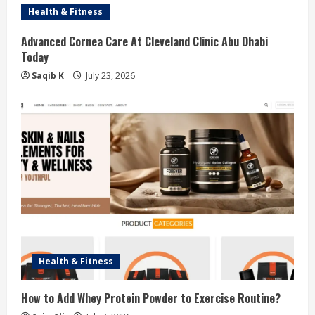
Health & Fitness
R
Advanced Cornea Care At Cleveland Clinic Abu Dhabi
e
Today
a
Saqib K
July 23, 2026
d
i
n
g
Health & Fitness
How to Add Whey Protein Powder to Exercise Routine?