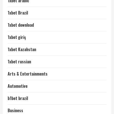
1xbet arabic
1xbet Brazil
1xbet download
1xbet giriş
1xbet Kazahstan
1xbet russian
Arts & Entertainments
Automotive
b1bet brazil
Business