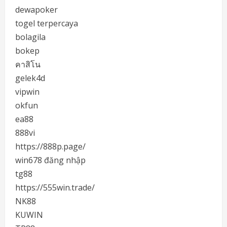
dewapoker
togel terpercaya
bolagila
bokep
คาสิโน
gelek4d
vipwin
okfun
ea88
888vi
https://888p.page/
win678 đăng nhập
tg88
https://555win.trade/
NK88
KUWIN