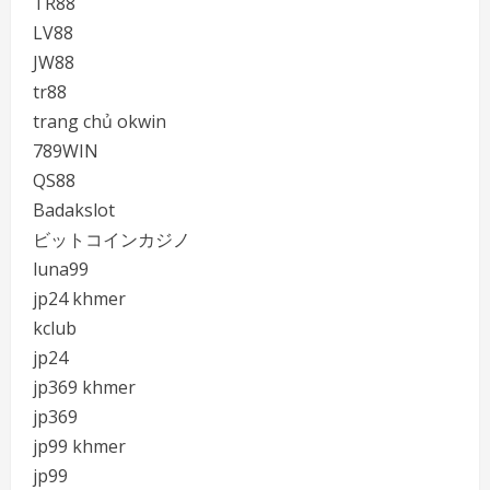
TR88
LV88
JW88
tr88
trang chủ okwin
789WIN
QS88
Badakslot
ビットコインカジノ
luna99
jp24 khmer
kclub
jp24
jp369 khmer
jp369
jp99 khmer
jp99