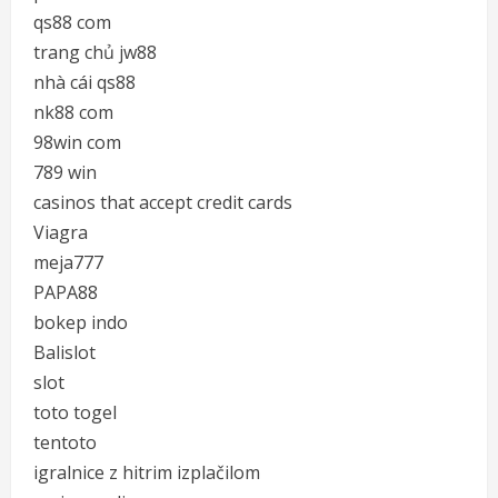
qs88 com
trang chủ jw88
nhà cái qs88
nk88 com
98win com
789 win
casinos that accept credit cards
Viagra
meja777
PAPA88
bokep indo
Balislot
slot
toto togel
tentoto
igralnice z hitrim izplačilom