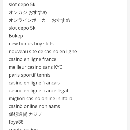
slot depo 5k
オンカジ おすすめ
オンラインポーカー おすすめ
slot depo 5k
Bokep
new bonus buy slots
nouveau site de casino en ligne
casino en ligne france
meilleur casino sans KYC
paris sportif tennis
casino en ligne francais
casino en ligne france légal
migliori casinò online in Italia
casinò online non aams
仮想通貨 カジノ
foya88
crypto casino