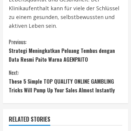
Klinikaufenthalt kann für viele der Schlüssel
zu einem gesunden, selbstbewussten und
aktiven Leben sein.
C
Previous:
Strategi Meningkatkan Peluang Tembus dengan
o
Data Resmi Paito Warna AGENPAITO
n
Next:
t
These 5 Simple TOP QUALITY ONLINE GAMBLING
i
Tricks Will Pump Up Your Sales Almost Instantly
n
u
RELATED STORIES
e