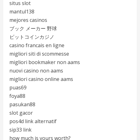
situs slot
mantul138
mejores casinos
ブック メーカー 野球
ビットコインカジノ
casino francais en ligne
migliori siti di scommesse
migliori bookmaker non aams
nuovi casino non aams
migliori casino online aams
puas69
foya88
pasukan88
slot gacor
pos4d link alternatif
sip33 link
how much is yours worth?