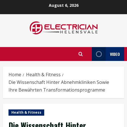
Skip
August 6, 2026
to
content
VIDEO
Home
Health & Fitness
Die Wissenschaft Hinter Abnehmkliniken Sowie
Ihre Bewährten Transformationsprogramme
Health & Fitness
Die Wissenschaft Hinter