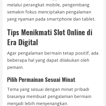
melalui perangkat mobile, pengembang
semakin fokus menciptakan pengalaman
yang nyaman pada smartphone dan tablet.
Tips Menikmati Slot Online di
Era Digital
Agar pengalaman bermain tetap positif, ada
beberapa hal yang dapat dilakukan oleh
pemain.
Pilih Permainan Sesuai Minat
Tema yang sesuai dengan minat pribadi
biasanya membuat pengalaman bermain
menjadi lebih menyenangkan.