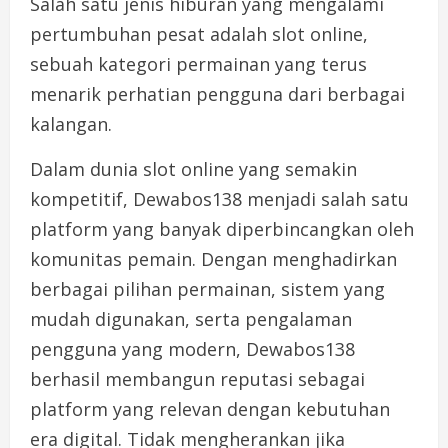
Salah satu jenis hiburan yang mengalami
pertumbuhan pesat adalah slot online,
sebuah kategori permainan yang terus
menarik perhatian pengguna dari berbagai
kalangan.
Dalam dunia slot online yang semakin
kompetitif, Dewabos138 menjadi salah satu
platform yang banyak diperbincangkan oleh
komunitas pemain. Dengan menghadirkan
berbagai pilihan permainan, sistem yang
mudah digunakan, serta pengalaman
pengguna yang modern, Dewabos138
berhasil membangun reputasi sebagai
platform yang relevan dengan kebutuhan
era digital. Tidak mengherankan jika