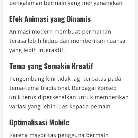
pengalaman bermain yang menyenangkan.
Efek Animasi yang Dinamis
Animasi modern membuat permainan
terasa lebih hidup dan memberikan nuansa
yang lebih interaktif.
Tema yang Semakin Kreatif
Pengembang kini tidak lagi terbatas pada
tema-tema tradisional. Berbagai konsep
unik terus diperkenalkan untuk memberikan
variasi yang lebih luas kepada pemain.
Optimalisasi Mobile
Karena mayoritas pengguna bermain