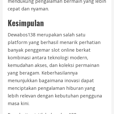
mendukung pengalaman bermain yang lebih
cepat dan nyaman.
Kesimpulan
Dewabos138 merupakan salah satu
platform yang berhasil menarik perhatian
banyak penggemar slot online berkat
kombinasi antara teknologi modern,
kemudahan akses, dan koleksi permainan
yang beragam. Keberhasilannya
menunjukkan bagaimana inovasi dapat
menciptakan pengalaman hiburan yang
lebih relevan dengan kebutuhan pengguna
masa kini.