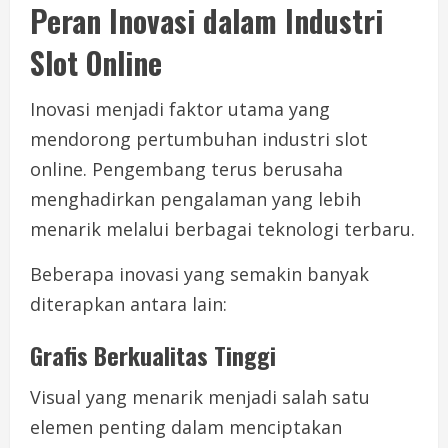
Peran Inovasi dalam Industri
Slot Online
Inovasi menjadi faktor utama yang
mendorong pertumbuhan industri slot
online. Pengembang terus berusaha
menghadirkan pengalaman yang lebih
menarik melalui berbagai teknologi terbaru.
Beberapa inovasi yang semakin banyak
diterapkan antara lain:
Grafis Berkualitas Tinggi
Visual yang menarik menjadi salah satu
elemen penting dalam menciptakan