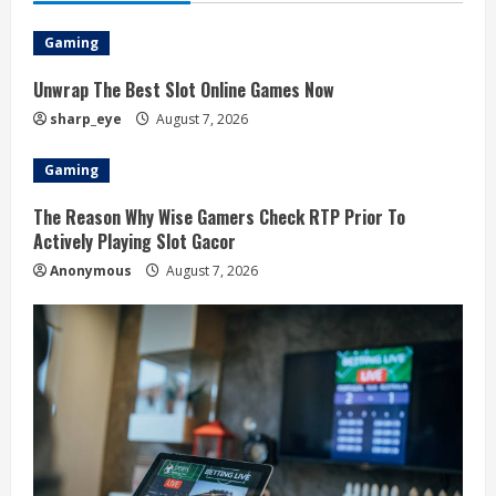
e
Gaming
R
Unwrap The Best Slot Online Games Now
e
sharp_eye
August 7, 2026
a
Gaming
d
The Reason Why Wise Gamers Check RTP Prior To
i
Actively Playing Slot Gacor
Anonymous
August 7, 2026
n
g