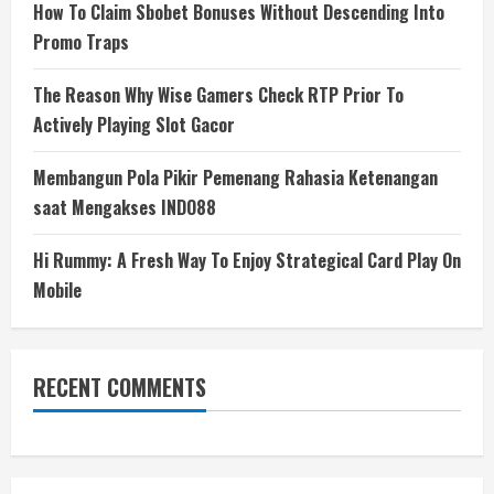
How To Claim Sbobet Bonuses Without Descending Into
Promo Traps
The Reason Why Wise Gamers Check RTP Prior To
Actively Playing Slot Gacor
Membangun Pola Pikir Pemenang Rahasia Ketenangan
saat Mengakses INDO88
Hi Rummy: A Fresh Way To Enjoy Strategical Card Play On
Mobile
RECENT COMMENTS