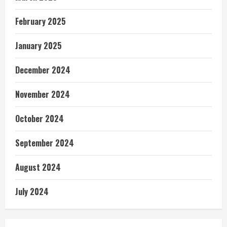
February 2025
January 2025
December 2024
November 2024
October 2024
September 2024
August 2024
July 2024