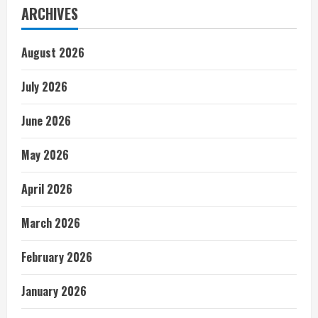
ARCHIVES
August 2026
July 2026
June 2026
May 2026
April 2026
March 2026
February 2026
January 2026