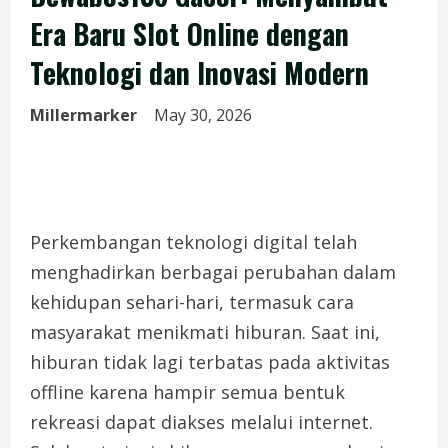
Era Baru Slot Online dengan
Teknologi dan Inovasi Modern
Millermarker
May 30, 2026
Perkembangan teknologi digital telah
menghadirkan berbagai perubahan dalam
kehidupan sehari-hari, termasuk cara
masyarakat menikmati hiburan. Saat ini,
hiburan tidak lagi terbatas pada aktivitas
offline karena hampir semua bentuk
rekreasi dapat diakses melalui internet.