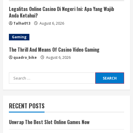
Legalitas Online Casino Di Negeri Ini: Apa Yang Wajib
Anda Ketahui?
Talha013
August 6, 2026
Gaming
The Thrill And Means Of Casino Video Gaming
quadro_bike
August 6, 2026
Search
for:
RECENT POSTS
Unwrap The Best Slot Online Games Now