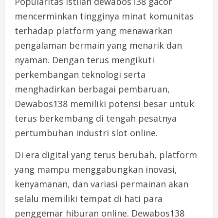
Popularitas istilah dewabos138 gacor
mencerminkan tingginya minat komunitas
terhadap platform yang menawarkan
pengalaman bermain yang menarik dan
nyaman. Dengan terus mengikuti
perkembangan teknologi serta
menghadirkan berbagai pembaruan,
Dewabos138 memiliki potensi besar untuk
terus berkembang di tengah pesatnya
pertumbuhan industri slot online.
Di era digital yang terus berubah, platform
yang mampu menggabungkan inovasi,
kenyamanan, dan variasi permainan akan
selalu memiliki tempat di hati para
penggemar hiburan online. Dewabos138