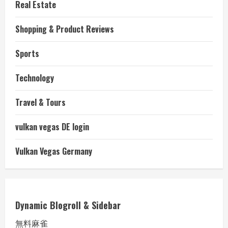
Real Estate
Shopping & Product Reviews
Sports
Technology
Travel & Tours
vulkan vegas DE login
Vulkan Vegas Germany
Dynamic Blogroll & Sidebar
無料麻雀