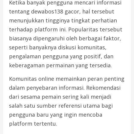
Ketika banyak pengguna mencari informasi
tentang dewabos138 gacor, hal tersebut
menunjukkan tingginya tingkat perhatian
terhadap platform ini. Popularitas tersebut
biasanya dipengaruhi oleh berbagai faktor,
seperti banyaknya diskusi komunitas,
pengalaman pengguna yang positif, dan
keberagaman permainan yang tersedia.
Komunitas online memainkan peran penting
dalam penyebaran informasi. Rekomendasi
dari sesama pemain sering kali menjadi
salah satu sumber referensi utama bagi
pengguna baru yang ingin mencoba
platform tertentu.