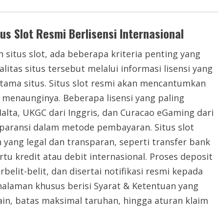
us Slot Resmi Berlisensi Internasional
 situs slot, ada beberapa kriteria penting yang
litas situs tersebut melalui informasi lisensi yang
tama situs. Situs slot resmi akan mencantumkan
 menaunginya. Beberapa lisensi yang paling
Malta, UKGC dari Inggris, dan Curacao eGaming dari
nsparansi dalam metode pembayaran. Situs slot
ng legal dan transparan, seperti transfer bank
rtu kredit atau debit internasional. Proses deposit
belit-belit, dan disertai notifikasi resmi kepada
 halaman khusus berisi Syarat & Ketentuan yang
in, batas maksimal taruhan, hingga aturan klaim