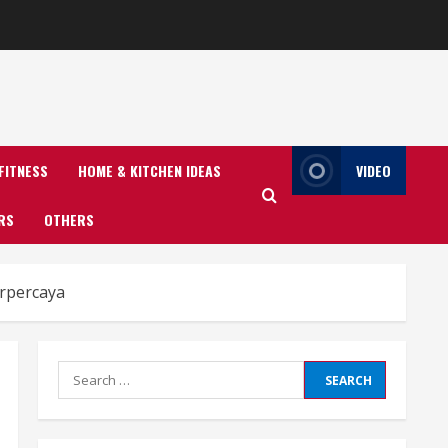
FITNESS
HOME & KITCHEN IDEAS
VIDEO
RS
OTHERS
erpercaya
Search
for: