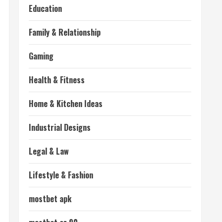
Education
Family & Relationship
Gaming
Health & Fitness
Home & Kitchen Ideas
Industrial Designs
Legal & Law
Lifestyle & Fashion
mostbet apk