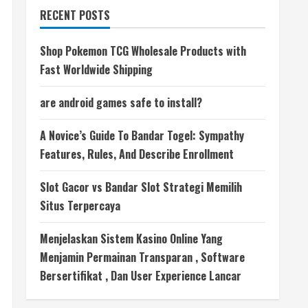
RECENT POSTS
Shop Pokemon TCG Wholesale Products with
Fast Worldwide Shipping
are android games safe to install?
A Novice’s Guide To Bandar Togel: Sympathy
Features, Rules, And Describe Enrollment
Slot Gacor vs Bandar Slot Strategi Memilih
Situs Terpercaya
Menjelaskan Sistem Kasino Online Yang
Menjamin Permainan Transparan , Software
Bersertifikat , Dan User Experience Lancar