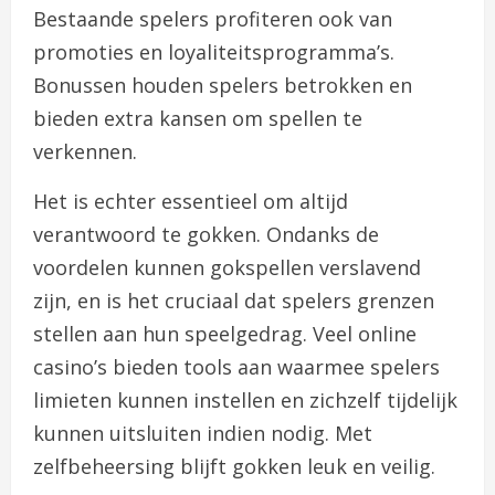
Bestaande spelers profiteren ook van
promoties en loyaliteitsprogramma’s.
Bonussen houden spelers betrokken en
bieden extra kansen om spellen te
verkennen.
Het is echter essentieel om altijd
verantwoord te gokken. Ondanks de
voordelen kunnen gokspellen verslavend
zijn, en is het cruciaal dat spelers grenzen
stellen aan hun speelgedrag. Veel online
casino’s bieden tools aan waarmee spelers
limieten kunnen instellen en zichzelf tijdelijk
kunnen uitsluiten indien nodig. Met
zelfbeheersing blijft gokken leuk en veilig.