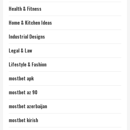
Health & Fitness
Home & Kitchen Ideas
Industrial Designs
Legal & Law
Lifestyle & Fashion
mostbet apk
mostbet az 90
mostbet azerbaijan
mostbet kirish