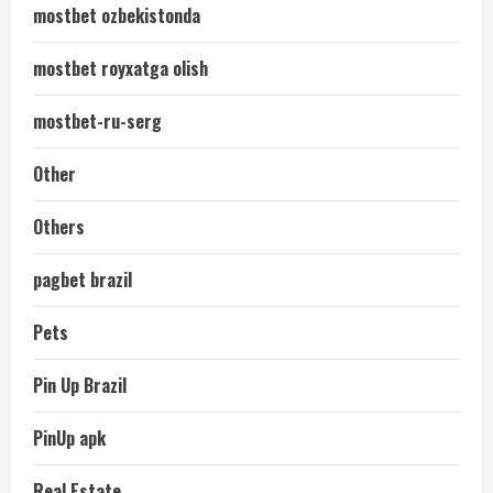
mostbet ozbekistonda
mostbet royxatga olish
mostbet-ru-serg
Other
Others
pagbet brazil
Pets
Pin Up Brazil
PinUp apk
Real Estate