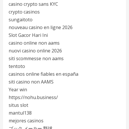
casino crypto sans KYC
crypto casinos
sungaitoto
nouveau casino en ligne 2026
Slot Gacor Hari Ini
casino online non aams
nuovi casino online 2026
siti scommesse non aams
tentoto
casinos online fiables en españa
siti casino non AAMS
Year win
https://nohu.business/
situs slot
mantul138
mejores casinos
ブック メーカー 野球