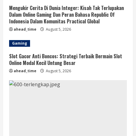
g
Mengukir Cerita Di Dunia Integer: Kisah Tak Terlupakan
Dalam Online Gaming Dan Peran Bahasa Republic Of
Indonesia Dalam Komunitas Practical Global
ahead_time
August 5, 2026
Gaming
Slot Gacor Anti Boncos: Strategi Terbaik Bermain Slot
Online Modal Kecil Untung Besar
ahead_time
August 5, 2026