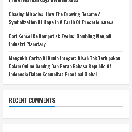
Preferensi dan Gaya Bermain Anda
Chasing Miracles: How The Drawing Became A
Symbolization Of Hope In A Earth Of Precariousness
Dari Konsol Ke Kompetisi: Evolusi Gambling Menjadi
Industri Planetary
Mengukir Cerita Di Dunia Integer: Kisah Tak Terlupakan
Dalam Online Gaming Dan Peran Bahasa Republic Of
Indonesia Dalam Komunitas Practical Global
RECENT COMMENTS