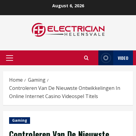
Skip
August 6, 2026
to
content
VIDEO
Primary
Menu
Home
Gaming
Controleren Van De Nieuwste Ontwikkelingen In
Online Internet Casino Videospel Titels
Gaming
Controleren Van De Nieuwste