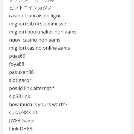
ビットコインカジノ
casino francais en ligne
migliori siti di scommesse
migliori bookmaker non aams
nuovi casino non aams
migliori casino online aams
puas69
foya88
pasukan88
slot gacor
pos4d link alternatif
sip33 link
how much is yours worth?
suka288 slot
JW88 Game
Link DH88