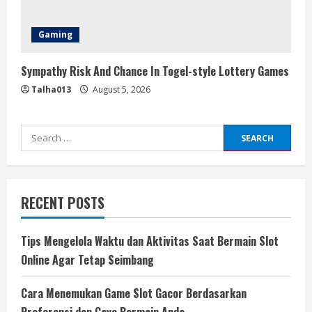
Gaming
Sympathy Risk And Chance In Togel-style Lottery Games
Talha013
August 5, 2026
Search
for:
RECENT POSTS
Tips Mengelola Waktu dan Aktivitas Saat Bermain Slot
Online Agar Tetap Seimbang
Cara Menemukan Game Slot Gacor Berdasarkan