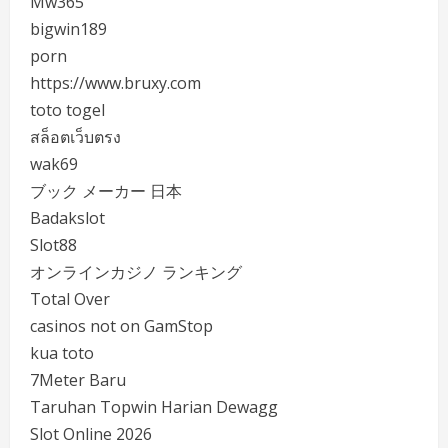
Mw365
bigwin189
porn
https://www.bruxy.com
toto togel
สล็อตเว็บตรง
wak69
ブック メーカー 日本
Badakslot
Slot88
オンラインカジノ ランキング
Total Over
casinos not on GamStop
kua toto
7Meter Baru
Taruhan Topwin Harian Dewagg
Slot Online 2026