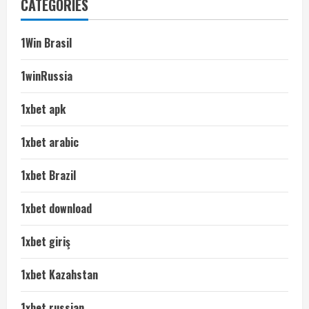
CATEGORIES
1Win Brasil
1winRussia
1xbet apk
1xbet arabic
1xbet Brazil
1xbet download
1xbet giriş
1xbet Kazahstan
1xbet russian