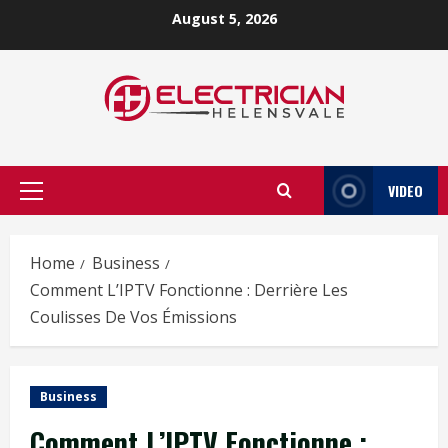
Skip
August 5, 2026
to
content
VIDEO
Primary
Menu
Home
Business
Comment L’IPTV Fonctionne : Derrière Les
Coulisses De Vos Émissions
Business
Comment L’IPTV Fonctionne :