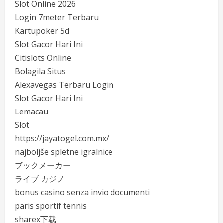
Slot Online 2026
Login 7meter Terbaru
Kartupoker 5d
Slot Gacor Hari Ini
Citislots Online
Bolagila Situs
Alexavegas Terbaru Login
Slot Gacor Hari Ini
Lemacau
Slot
https://jayatogel.com.mx/
najboljše spletne igralnice
ブックメーカー
ライブ カジノ
bonus casino senza invio documenti
paris sportif tennis
sharex下载