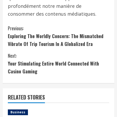
profondément notre manière de
consommer des contenus médiatiques.
C
Previous:
Exploring The Worldly Concern: The Mismatched
o
Vibrate Of Trip Tourism In A Globalized Era
n
Next:
t
Your Stimulating Entire World Connected With
i
Casino Gaming
n
u
RELATED STORIES
e
Business