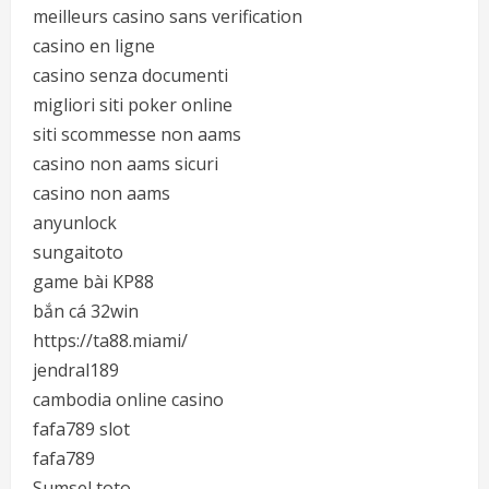
meilleurs casino sans verification
casino en ligne
casino senza documenti
migliori siti poker online
siti scommesse non aams
casino non aams sicuri
casino non aams
anyunlock
sungaitoto
game bài KP88
bắn cá 32win
https://ta88.miami/
jendral189
cambodia online casino
fafa789 slot
fafa789
Sumsel toto