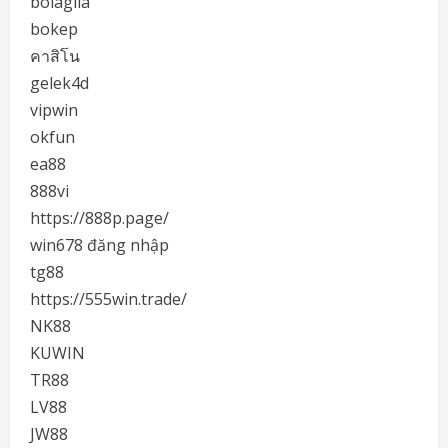
bolagila
bokep
คาสิโน
gelek4d
vipwin
okfun
ea88
888vi
https://888p.page/
win678 đăng nhập
tg88
https://555win.trade/
NK88
KUWIN
TR88
LV88
JW88