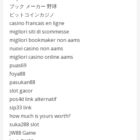
ブック メーカー 野球
ビットコインカジノ
casino francais en ligne
migliori siti di scommesse
migliori bookmaker non aams
nuovi casino non aams
migliori casino online aams
puas69
foya88
pasukan88
slot gacor
pos4d link alternatif
sip33 link
how much is yours worth?
suka288 slot
JW88 Game