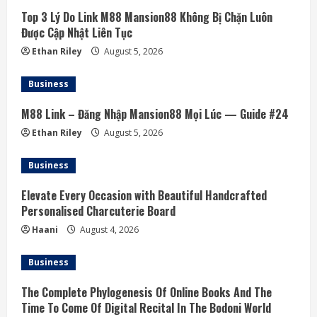
R
Top 3 Lý Do Link M88 Mansion88 Không Bị Chặn Luôn
e
Được Cập Nhật Liên Tục
a
Ethan Riley
August 5, 2026
d
Business
i
M88 Link – Đăng Nhập Mansion88 Mọi Lúc — Guide #24
Ethan Riley
August 5, 2026
n
Business
g
Elevate Every Occasion with Beautiful Handcrafted
Personalised Charcuterie Board
Haani
August 4, 2026
Business
The Complete Phylogenesis Of Online Books And The
Time To Come Of Digital Recital In The Bodoni World