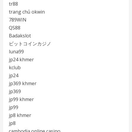
tr88
trang chủ okwin
789WIN
QS88
Badakslot
ビットコインカジノ
luna99
jp24 khmer
kclub
jp24
jp369 khmer
jp369
jp99 khmer
jp99
jp8 khmer
jp8
cambodia online casino