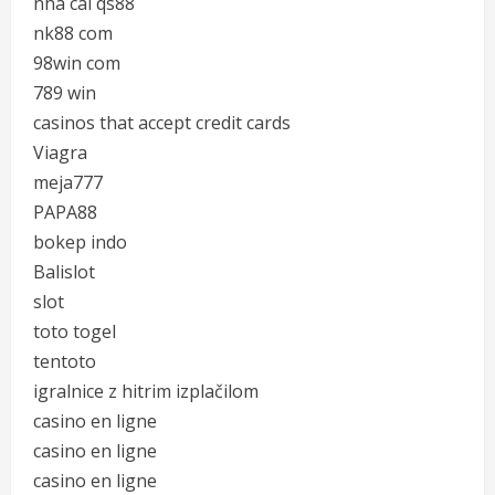
nhà cái qs88
nk88 com
98win com
789 win
casinos that accept credit cards
Viagra
meja777
PAPA88
bokep indo
Balislot
slot
toto togel
tentoto
igralnice z hitrim izplačilom
casino en ligne
casino en ligne
casino en ligne