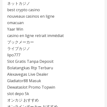
ネットカジノ
best crypto casino
nouveaux casinos en ligne
omacuan
Yaar Win
casino en ligne retrait immédiat
ブックメーカー
ライブカジノ
lipo777
Slot Gratis Tanpa Deposit
Bolatangkas Rtp Terbaru
Alexavegas Live Dealer
Gladiator88 Masuk
Dewataslot Promo Topwin
slot depo 5k
オンカジ おすすめ
オンラインポーカー おすすめ