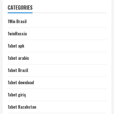
CATEGORIES
1Win Brasil
1winRussia
1xbet apk
1xbet arabic
1xbet Brazil
1xbet download
1xbet giriş
1xbet Kazahstan