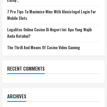
Easily ,
7 Pro Tips To Maximise Wins With Alexistogel Login For
Mobile Slots
Legalitas Online Casino Di Negeri Ini: Apa Yang Wajib
Anda Ketahui?
The Thrill And Means Of Casino Video Gaming
RECENT COMMENTS
ARCHIVES