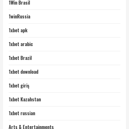
1Win Brasil
1winRussia
1xbet apk
1xbet arabic
1xbet Brazil
1xbet download
1xbet giriş
1xbet Kazahstan
1xbet russian
Arts & Entertainments