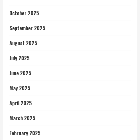
October 2025
September 2025
August 2025
July 2025
June 2025
May 2025
April 2025
March 2025
February 2025