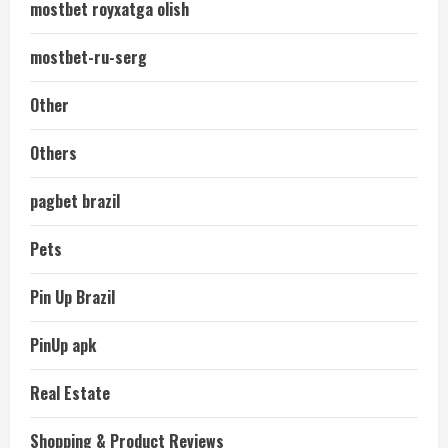
mostbet royxatga olish
mostbet-ru-serg
Other
Others
pagbet brazil
Pets
Pin Up Brazil
PinUp apk
Real Estate
Shopping & Product Reviews