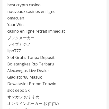
best crypto casino
nouveaux casinos en ligne
omacuan
Yaar Win
casino en ligne retrait immédiat
ブックメーカー
ライブカジノ
lipo777
Slot Gratis Tanpa Deposit
Bolatangkas Rtp Terbaru
Alexavegas Live Dealer
Gladiator88 Masuk
Dewataslot Promo Topwin
slot depo 5k
オンカジ おすすめ
オンラインポーカー おすすめ