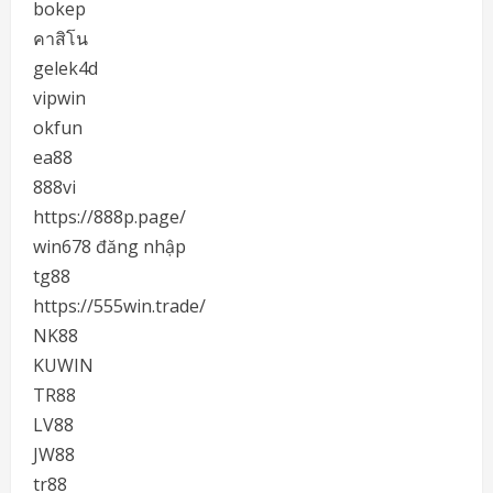
bokep
คาสิโน
gelek4d
vipwin
okfun
ea88
888vi
https://888p.page/
win678 đăng nhập
tg88
https://555win.trade/
NK88
KUWIN
TR88
LV88
JW88
tr88