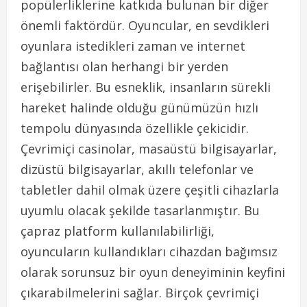
popülerliklerine katkıda bulunan bir diğer
önemli faktördür. Oyuncular, en sevdikleri
oyunlara istedikleri zaman ve internet
bağlantısı olan herhangi bir yerden
erişebilirler. Bu esneklik, insanların sürekli
hareket halinde olduğu günümüzün hızlı
tempolu dünyasında özellikle çekicidir.
Çevrimiçi casinolar, masaüstü bilgisayarlar,
dizüstü bilgisayarlar, akıllı telefonlar ve
tabletler dahil olmak üzere çeşitli cihazlarla
uyumlu olacak şekilde tasarlanmıştır. Bu
çapraz platform kullanılabilirliği,
oyuncuların kullandıkları cihazdan bağımsız
olarak sorunsuz bir oyun deneyiminin keyfini
çıkarabilmelerini sağlar. Birçok çevrimiçi