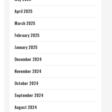
April 2025
March 2025
February 2025
January 2025
December 2024
November 2024
October 2024
September 2024
August 2024