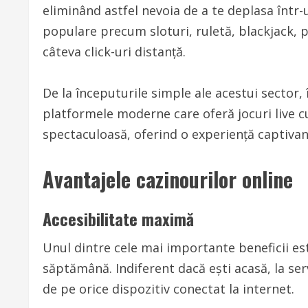
eliminând astfel nevoia de a te deplasa într-un
populare precum sloturi, ruletă, blackjack, p
câteva click-uri distanță.
De la începuturile simple ale acestui sector, 
platformele moderne care oferă jocuri live cu 
spectaculoasă, oferind o experiență captivant
Avantajele cazinourilor online
Accesibilitate maximă
Unul dintre cele mai importante beneficii es
săptămână. Indiferent dacă ești acasă, la ser
de pe orice dispozitiv conectat la internet.