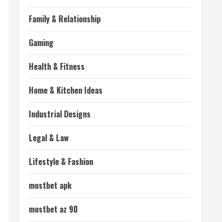
Family & Relationship
Gaming
Health & Fitness
Home & Kitchen Ideas
Industrial Designs
Legal & Law
Lifestyle & Fashion
mostbet apk
mostbet az 90