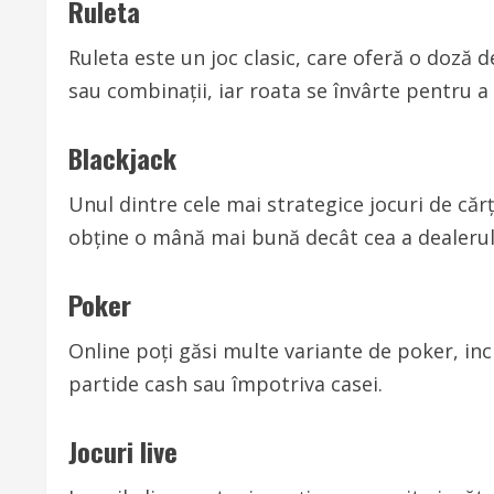
Ruleta
Ruleta este un joc clasic, care oferă o doză d
sau combinații, iar roata se învârte pentru a
Blackjack
Unul dintre cele mai strategice jocuri de cărț
obține o mână mai bună decât cea a dealerulu
Poker
Online poți găsi multe variante de poker, inc
partide cash sau împotriva casei.
Jocuri live