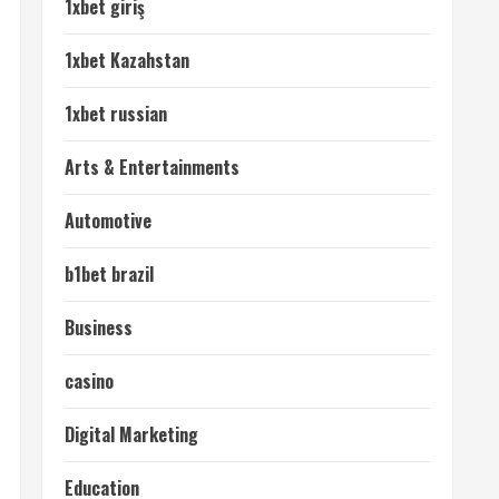
1xbet giriş
1xbet Kazahstan
1xbet russian
Arts & Entertainments
Automotive
b1bet brazil
Business
casino
Digital Marketing
Education