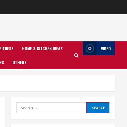
FITNESS
HOME & KITCHEN IDEAS
VIDEO
RS
OTHERS
Search
for: