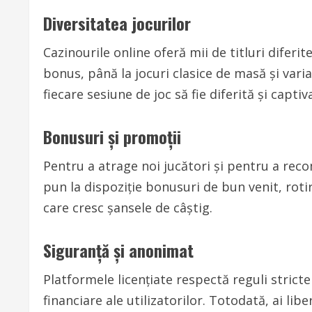
Diversitatea jocurilor
Cazinourile online oferă mii de titluri diferite
bonus, până la jocuri clasice de masă și vari
fiecare sesiune de joc să fie diferită și captiv
Bonusuri și promoții
Pentru a atrage noi jucători și pentru a reco
pun la dispoziție bonusuri de bun venit, roti
care cresc șansele de câștig.
Siguranță și anonimat
Platformele licențiate respectă reguli strict
financiare ale utilizatorilor. Totodată, ai libe