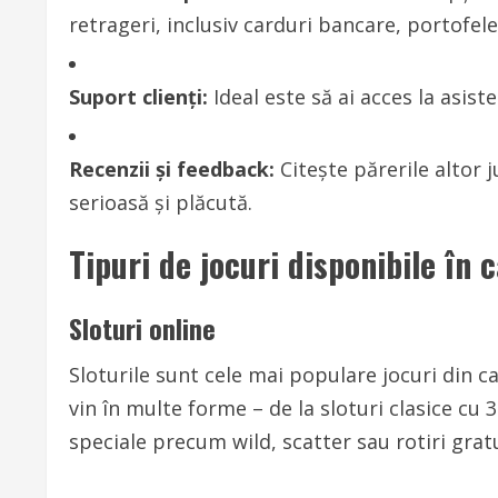
retrageri, inclusiv carduri bancare, portofel
Suport clienți:
Ideal este să ai acces la asist
Recenzii și feedback:
Citește părerile altor 
serioasă și plăcută.
Tipuri de jocuri disponibile în 
Sloturi online
Sloturile sunt cele mai populare jocuri din cazi
vin în multe forme – de la sloturi clasice cu 3 
speciale precum wild, scatter sau rotiri gratu