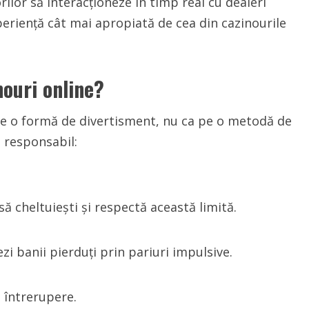
rilor să interacționeze în timp real cu dealeri
periență cât mai apropiată de cea din cazinourile
nouri online?
a pe o formă de divertisment, nu ca pe o metodă de
a responsabil:
să cheltuiești și respectă această limită.
i banii pierduți prin pariuri impulsive.
ă întrerupere.