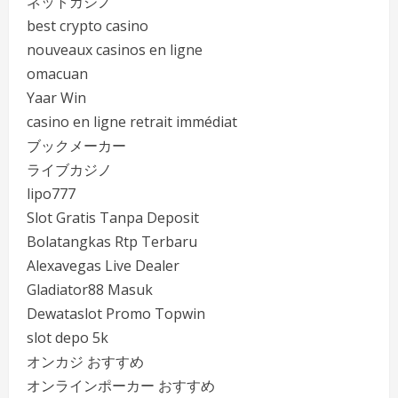
ネットカジノ
best crypto casino
nouveaux casinos en ligne
omacuan
Yaar Win
casino en ligne retrait immédiat
ブックメーカー
ライブカジノ
lipo777
Slot Gratis Tanpa Deposit
Bolatangkas Rtp Terbaru
Alexavegas Live Dealer
Gladiator88 Masuk
Dewataslot Promo Topwin
slot depo 5k
オンカジ おすすめ
オンラインポーカー おすすめ