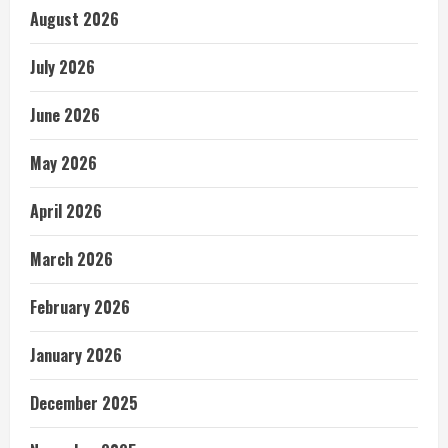
August 2026
July 2026
June 2026
May 2026
April 2026
March 2026
February 2026
January 2026
December 2025