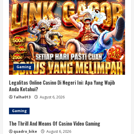
e
R
e
a
d
i
Gaming
n
Legalitas Online Casino Di Negeri Ini: Apa Yang Wajib
g
Anda Ketahui?
Talha013
August 6, 2026
Gaming
The Thrill And Means Of Casino Video Gaming
quadro_bike
August 6, 2026