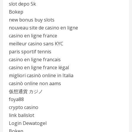
slot depo 5k
Bokep
new bonus buy slots
nouveau site de casino en ligne
casino en ligne france
meilleur casino sans KYC
paris sportif tennis
casino en ligne francais
casino en ligne france légal
migliori casinò online in Italia
casinò online non aams
仮想通貨 カジノ
foya88
crypto casino
link balislot
Login Dewatogel
Bokep