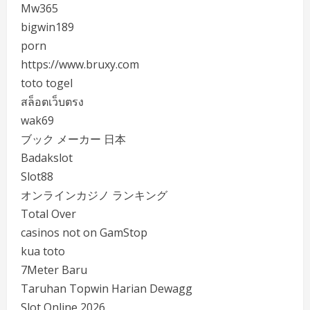
Mw365
bigwin189
porn
https://www.bruxy.com
toto togel
สล็อตเว็บตรง
wak69
ブック メーカー 日本
Badakslot
Slot88
オンラインカジノ ランキング
Total Over
casinos not on GamStop
kua toto
7Meter Baru
Taruhan Topwin Harian Dewagg
Slot Online 2026