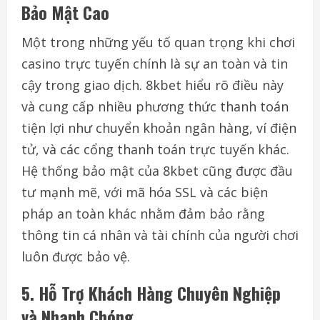
Bảo Mật Cao
Một trong những yếu tố quan trọng khi chơi
casino trực tuyến chính là sự an toàn và tin
cậy trong giao dịch. 8kbet hiểu rõ điều này
và cung cấp nhiều phương thức thanh toán
tiện lợi như chuyển khoản ngân hàng, ví điện
tử, và các cổng thanh toán trực tuyến khác.
Hệ thống bảo mật của 8kbet cũng được đầu
tư mạnh mẽ, với mã hóa SSL và các biện
pháp an toàn khác nhằm đảm bảo rằng
thông tin cá nhân và tài chính của người chơi
luôn được bảo vệ.
5.
Hỗ Trợ Khách Hàng Chuyên Nghiệp
và Nhanh Chóng