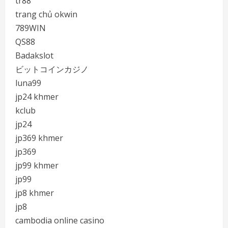
tr88
trang chủ okwin
789WIN
QS88
Badakslot
ビットコインカジノ
luna99
jp24 khmer
kclub
jp24
jp369 khmer
jp369
jp99 khmer
jp99
jp8 khmer
jp8
cambodia online casino