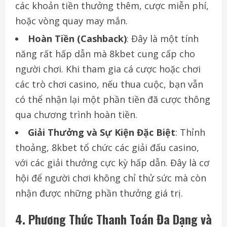
các khoản tiền thưởng thêm, cược miễn phí,
hoặc vòng quay may mắn.
Hoàn Tiền (Cashback)
: Đây là một tính
năng rất hấp dẫn mà 8kbet cung cấp cho
người chơi. Khi tham gia cá cược hoặc chơi
các trò chơi casino, nếu thua cuộc, bạn vẫn
có thể nhận lại một phần tiền đã cược thông
qua chương trình hoàn tiền.
Giải Thưởng và Sự Kiện Đặc Biệt
: Thỉnh
thoảng, 8kbet tổ chức các giải đấu casino,
với các giải thưởng cực kỳ hấp dẫn. Đây là cơ
hội để người chơi không chỉ thử sức mà còn
nhận được những phần thưởng giá trị.
4.
Phương Thức Thanh Toán Đa Dạng và