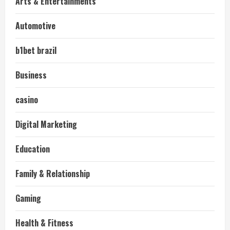
Arts & Entertainments
Automotive
b1bet brazil
Business
casino
Digital Marketing
Education
Family & Relationship
Gaming
Health & Fitness