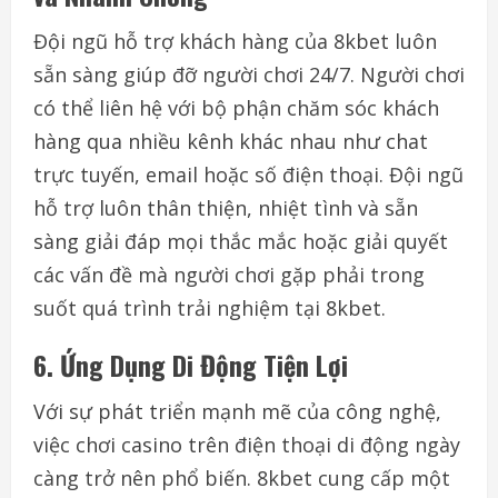
Đội ngũ hỗ trợ khách hàng của 8kbet luôn
sẵn sàng giúp đỡ người chơi 24/7. Người chơi
có thể liên hệ với bộ phận chăm sóc khách
hàng qua nhiều kênh khác nhau như chat
trực tuyến, email hoặc số điện thoại. Đội ngũ
hỗ trợ luôn thân thiện, nhiệt tình và sẵn
sàng giải đáp mọi thắc mắc hoặc giải quyết
các vấn đề mà người chơi gặp phải trong
suốt quá trình trải nghiệm tại 8kbet.
6.
Ứng Dụng Di Động Tiện Lợi
Với sự phát triển mạnh mẽ của công nghệ,
việc chơi casino trên điện thoại di động ngày
càng trở nên phổ biến. 8kbet cung cấp một