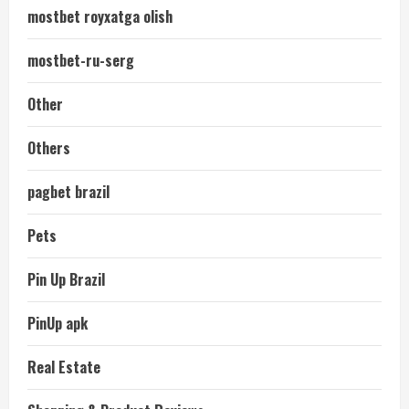
mostbet royxatga olish
mostbet-ru-serg
Other
Others
pagbet brazil
Pets
Pin Up Brazil
PinUp apk
Real Estate