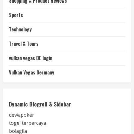
Shopping & Product Reviews
Sports
Technology
Travel & Tours
vulkan vegas DE login
Vulkan Vegas Germany
Dynamic Blogroll & Sidebar
dewapoker
togel terpercaya
bolagila