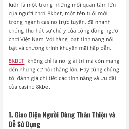
luôn là một trong những mối quan tâm lớn
của người chơi. 8kbet, một tên tuổi mới
trong ngành casino trực tuyến, đã nhanh
chóng thu hút sự chú ý của cộng đồng người
chơi Việt Nam. Với hàng loạt tính năng nổi
bật và chương trình khuyến mãi hấp dẫn,
8KBET
không chỉ là nơi giải trí mà còn mang
đến những cơ hội thắng lớn. Hãy cùng chúng
tôi đánh giá chi tiết các tính năng và ưu đãi
của casino 8kbet.
1.
Giao Diện Người Dùng Thân Thiện và
Dễ Sử Dụng