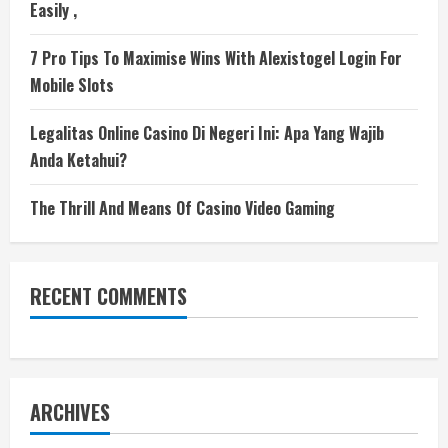
Easily ,
7 Pro Tips To Maximise Wins With Alexistogel Login For
Mobile Slots
Legalitas Online Casino Di Negeri Ini: Apa Yang Wajib
Anda Ketahui?
The Thrill And Means Of Casino Video Gaming
RECENT COMMENTS
ARCHIVES